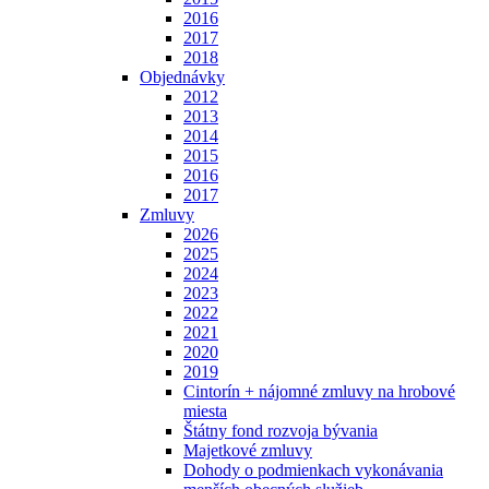
2016
2017
2018
Objednávky
2012
2013
2014
2015
2016
2017
Zmluvy
2026
2025
2024
2023
2022
2021
2020
2019
Cintorín + nájomné zmluvy na hrobové
miesta
Štátny fond rozvoja bývania
Majetkové zmluvy
Dohody o podmienkach vykonávania