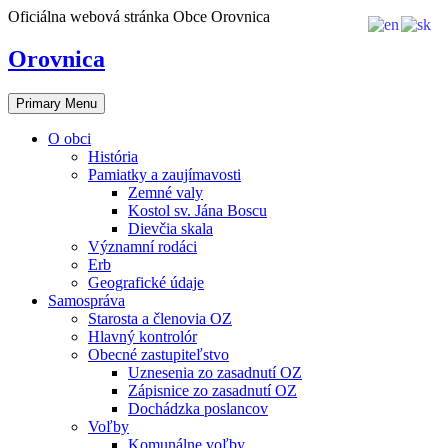
Skip
Oficiálna webová stránka Obce Orovnica
to
content
Orovnica
Primary Menu
O obci
História
Pamiatky a zaujímavosti
Zemné valy
Kostol sv. Jána Boscu
Dievčia skala
Významní rodáci
Erb
Geografické údaje
Samospráva
Starosta a členovia OZ
Hlavný kontrolór
Obecné zastupiteľstvo
Uznesenia zo zasadnutí OZ
Zápisnice zo zasadnutí OZ
Dochádzka poslancov
Voľby
Komunálne voľby