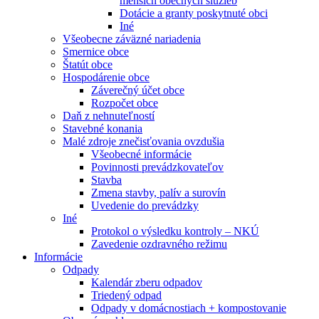
menších obecných služieb
Dotácie a granty poskytnuté obci
Iné
Všeobecne záväzné nariadenia
Smernice obce
Štatút obce
Hospodárenie obce
Záverečný účet obce
Rozpočet obce
Daň z nehnuteľností
Stavebné konania
Malé zdroje znečisťovania ovzdušia
Všeobecné informácie
Povinnosti prevádzkovateľov
Stavba
Zmena stavby, palív a surovín
Uvedenie do prevádzky
Iné
Protokol o výsledku kontroly – NKÚ
Zavedenie ozdravného režimu
Informácie
Odpady
Kalendár zberu odpadov
Triedený odpad
Odpady v domácnostiach + kompostovanie