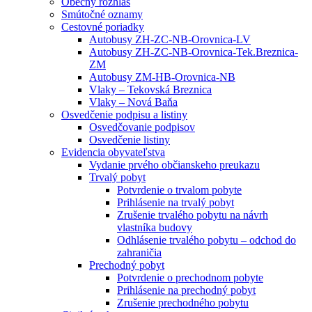
Obecný rozhlas
Smútočné oznamy
Cestovné poriadky
Autobusy ZH-ZC-NB-Orovnica-LV
Autobusy ZH-ZC-NB-Orovnica-Tek.Breznica-
ZM
Autobusy ZM-HB-Orovnica-NB
Vlaky – Tekovská Breznica
Vlaky – Nová Baňa
Osvedčenie podpisu a listiny
Osvedčovanie podpisov
Osvedčenie listiny
Evidencia obyvateľstva
Vydanie prvého občianskeho preukazu
Trvalý pobyt
Potvrdenie o trvalom pobyte
Prihlásenie na trvalý pobyt
Zrušenie trvalého pobytu na návrh
vlastníka budovy
Odhlásenie trvalého pobytu – odchod do
zahraničia
Prechodný pobyt
Potvrdenie o prechodnom pobyte
Prihlásenie na prechodný pobyt
Zrušenie prechodného pobytu