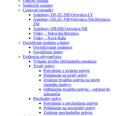
Obecný rozhlas
Smútočné oznamy
Cestovné poriadky
Autobusy ZH-ZC-NB-Orovnica-LV
Autobusy ZH-ZC-NB-Orovnica-Tek.Breznica-
ZM
Autobusy ZM-HB-Orovnica-NB
Vlaky – Tekovská Breznica
Vlaky – Nová Baňa
Osvedčenie podpisu a listiny
Osvedčovanie podpisov
Osvedčenie listiny
Evidencia obyvateľstva
Vydanie prvého občianskeho preukazu
Trvalý pobyt
Potvrdenie o trvalom pobyte
Prihlásenie na trvalý pobyt
Zrušenie trvalého pobytu na návrh
vlastníka budovy
Odhlásenie trvalého pobytu – odchod do
zahraničia
Prechodný pobyt
Potvrdenie o prechodnom pobyte
Prihlásenie na prechodný pobyt
Zrušenie prechodného pobytu