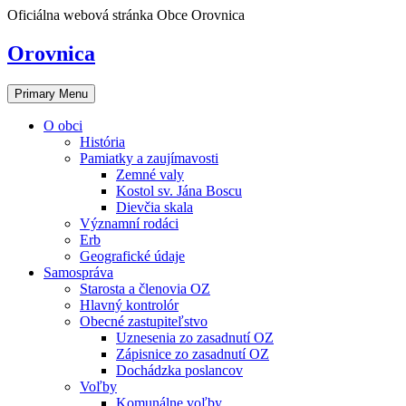
Skip
Oficiálna webová stránka Obce Orovnica
to
content
Orovnica
Primary Menu
O obci
História
Pamiatky a zaujímavosti
Zemné valy
Kostol sv. Jána Boscu
Dievčia skala
Významní rodáci
Erb
Geografické údaje
Samospráva
Starosta a členovia OZ
Hlavný kontrolór
Obecné zastupiteľstvo
Uznesenia zo zasadnutí OZ
Zápisnice zo zasadnutí OZ
Dochádzka poslancov
Voľby
Komunálne voľby