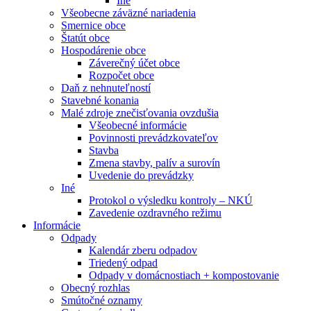
Iné
Všeobecne záväzné nariadenia
Smernice obce
Štatút obce
Hospodárenie obce
Záverečný účet obce
Rozpočet obce
Daň z nehnuteľností
Stavebné konania
Malé zdroje znečisťovania ovzdušia
Všeobecné informácie
Povinnosti prevádzkovateľov
Stavba
Zmena stavby, palív a surovín
Uvedenie do prevádzky
Iné
Protokol o výsledku kontroly – NKÚ
Zavedenie ozdravného režimu
Informácie
Odpady
Kalendár zberu odpadov
Triedený odpad
Odpady v domácnostiach + kompostovanie
Obecný rozhlas
Smútočné oznamy