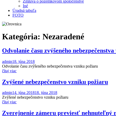
Zmluva o pozemkovom spoločenstve
Iné
Úradná tabuľa
FOTO
Kategória:
Nezaradené
Odvolanie času zvýšeného nebezpečenstva 
admin
18. júna 2018
Odvolanie času zvýšeného nebezpečenstva vzniku požiaru
čítaj viac
Zvýšené nebezpečenstvo vzniku požiaru
admin
14. júna 2018
18. júna 2018
Zvýšené nebezpečenstvo vzniku požiaru
čítaj viac
Zverejnenie zámeru previesť nehnuteľný m