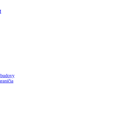
M
a budovy
raničia