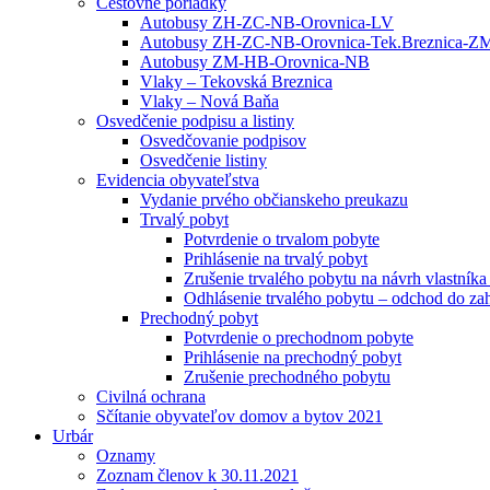
Cestovné poriadky
Autobusy ZH-ZC-NB-Orovnica-LV
Autobusy ZH-ZC-NB-Orovnica-Tek.Breznica-Z
Autobusy ZM-HB-Orovnica-NB
Vlaky – Tekovská Breznica
Vlaky – Nová Baňa
Osvedčenie podpisu a listiny
Osvedčovanie podpisov
Osvedčenie listiny
Evidencia obyvateľstva
Vydanie prvého občianskeho preukazu
Trvalý pobyt
Potvrdenie o trvalom pobyte
Prihlásenie na trvalý pobyt
Zrušenie trvalého pobytu na návrh vlastník
Odhlásenie trvalého pobytu – odchod do zah
Prechodný pobyt
Potvrdenie o prechodnom pobyte
Prihlásenie na prechodný pobyt
Zrušenie prechodného pobytu
Civilná ochrana
Sčítanie obyvateľov domov a bytov 2021
Urbár
Oznamy
Zoznam členov k 30.11.2021