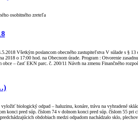
ného osobitného zreteľa
18
.2018 Všetkým poslancom obecného zastupiteľstva V súlade s § 13 od
júna 2018 o 17:00 hod. na Obecnom úrade. Program : Otvorenie zasadnu
 obce – časť EKN parc. č. 200/11 Návrh na zmenu Finančného rozpočt
…)
vyložiť biologický odpad – haluzinu, konáre, trávu na vyhradené sklád
nom konci pred súp. číslom 74 v dolnom konci pred súp. číslom 55 pri
 v predchádzajúcich obdobiach medzi odpadom nachádzalo sklo, plecho