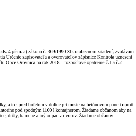
s. 4 písm. a) zákona č. 369/1990 Zb. o obecnom zriadení, zvolávam
tia Určenie zapisovateľa a overovateľov zápisnice Kontrola uznesení
u Obce Orovnica na rok 2018 – rozpočtové opatrenie č.1 a č.2
ky, a to : pred bufetom v doline pri moste na betónovom paneli oproti
 cintoríne pod spodným 1100 l kontajnerom. Žiadame občanom aby na
vice, drôty, kamene a iný odpad z dvorov. Žiadame občanov