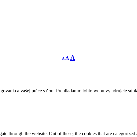
Decrease
Reset
Increase
A
A
A
font
font
size.
font
size.
size.
govania a vašej práce s ňou. Prehliadaním tohto webu vyjadrujete súhla
e through the website. Out of these, the cookies that are categorized a