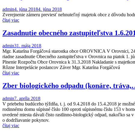
admin
4. júna 2018
4. júna 2018
Zverejnenie zámeru previesť nehnuteľný majetok obce z dôvodu hod
čítaj viac
Zasadnutie obecného zastupiteľstva 1.6.20
admin
31. mája 2018
Mgr. Katarína Forgáčová starostka obce OROVNICA V Orovnici, 24.5
riadne zasadnutie Obecného zastupiteľstva v Orovnica na piatok 1. 
Plnenie Rozpočtu Obce Orovnica k 31.3.2018 Nakladanie s majetkom
Rôzne Interpelácie poslancov Záver Mgr. Katarína Forgáčová
čítaj viac
Zber biologického odpadu (konáre, tráva,
admin
7. apríla 2018
V priebehu budúceho týždňa, t. j. od 9.4.2018 do 15.4.2018 je možné 
rodinnému domu súpisné číslo 100 oproti súpisnému číslu 153 v hor
uvedené miesta dávali čisto rastlinno-biologický odpad, nakoľko sa
o dodržiavanie pokynov.
čítaj viac