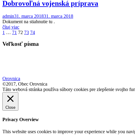
Dobrovoľná vojenská príprava
admin
31. marca 2018
31. marca 2018
Dokument na stiahnutie tu .
čítaj viac
Stránkovanie
1
…
71
72
73
74
príspevkov
Veľkosť písma
Orovnica
©2017, Obec Orovnica
Táto webová stránka používa súbory cookies pre zlepšenie svojho fun
Close
Privacy Overview
This website uses cookies to improve your experience while you navigat