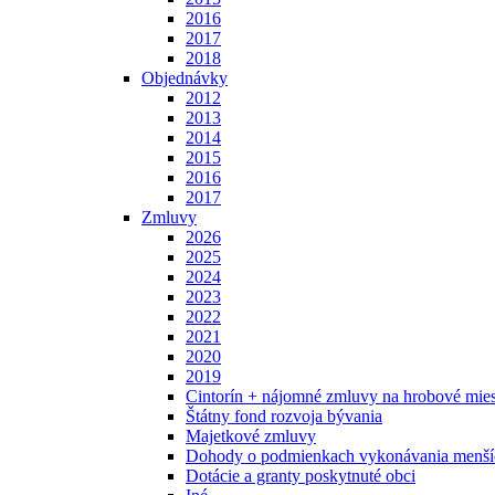
2016
2017
2018
Objednávky
2012
2013
2014
2015
2016
2017
Zmluvy
2026
2025
2024
2023
2022
2021
2020
2019
Cintorín + nájomné zmluvy na hrobové mies
Štátny fond rozvoja bývania
Majetkové zmluvy
Dohody o podmienkach vykonávania menšíc
Dotácie a granty poskytnuté obci