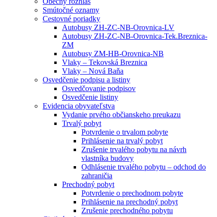
Obecný rozhlas
Smútočné oznamy
Cestovné poriadky
Autobusy ZH-ZC-NB-Orovnica-LV
Autobusy ZH-ZC-NB-Orovnica-Tek.Breznica-
ZM
Autobusy ZM-HB-Orovnica-NB
Vlaky – Tekovská Breznica
Vlaky – Nová Baňa
Osvedčenie podpisu a listiny
Osvedčovanie podpisov
Osvedčenie listiny
Evidencia obyvateľstva
Vydanie prvého občianskeho preukazu
Trvalý pobyt
Potvrdenie o trvalom pobyte
Prihlásenie na trvalý pobyt
Zrušenie trvalého pobytu na návrh
vlastníka budovy
Odhlásenie trvalého pobytu – odchod do
zahraničia
Prechodný pobyt
Potvrdenie o prechodnom pobyte
Prihlásenie na prechodný pobyt
Zrušenie prechodného pobytu