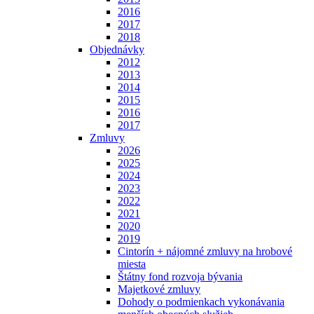
2016
2017
2018
Objednávky
2012
2013
2014
2015
2016
2017
Zmluvy
2026
2025
2024
2023
2022
2021
2020
2019
Cintorín + nájomné zmluvy na hrobové
miesta
Štátny fond rozvoja bývania
Majetkové zmluvy
Dohody o podmienkach vykonávania