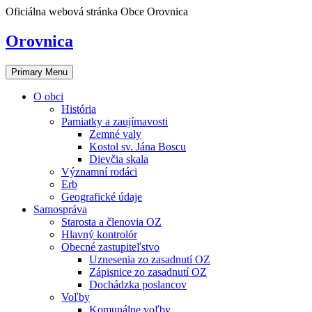
Skip
Oficiálna webová stránka Obce Orovnica
to
content
Orovnica
Primary Menu
O obci
História
Pamiatky a zaujímavosti
Zemné valy
Kostol sv. Jána Boscu
Dievčia skala
Významní rodáci
Erb
Geografické údaje
Samospráva
Starosta a členovia OZ
Hlavný kontrolór
Obecné zastupiteľstvo
Uznesenia zo zasadnutí OZ
Zápisnice zo zasadnutí OZ
Dochádzka poslancov
Voľby
Komunálne voľby