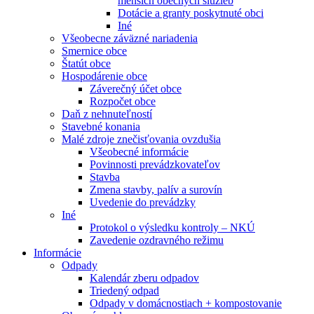
menších obecných služieb
Dotácie a granty poskytnuté obci
Iné
Všeobecne záväzné nariadenia
Smernice obce
Štatút obce
Hospodárenie obce
Záverečný účet obce
Rozpočet obce
Daň z nehnuteľností
Stavebné konania
Malé zdroje znečisťovania ovzdušia
Všeobecné informácie
Povinnosti prevádzkovateľov
Stavba
Zmena stavby, palív a surovín
Uvedenie do prevádzky
Iné
Protokol o výsledku kontroly – NKÚ
Zavedenie ozdravného režimu
Informácie
Odpady
Kalendár zberu odpadov
Triedený odpad
Odpady v domácnostiach + kompostovanie