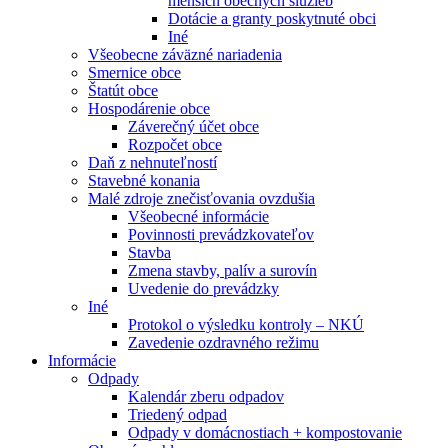
menších obecných služieb
Dotácie a granty poskytnuté obci
Iné
Všeobecne záväzné nariadenia
Smernice obce
Štatút obce
Hospodárenie obce
Záverečný účet obce
Rozpočet obce
Daň z nehnuteľností
Stavebné konania
Malé zdroje znečisťovania ovzdušia
Všeobecné informácie
Povinnosti prevádzkovateľov
Stavba
Zmena stavby, palív a surovín
Uvedenie do prevádzky
Iné
Protokol o výsledku kontroly – NKÚ
Zavedenie ozdravného režimu
Informácie
Odpady
Kalendár zberu odpadov
Triedený odpad
Odpady v domácnostiach + kompostovanie