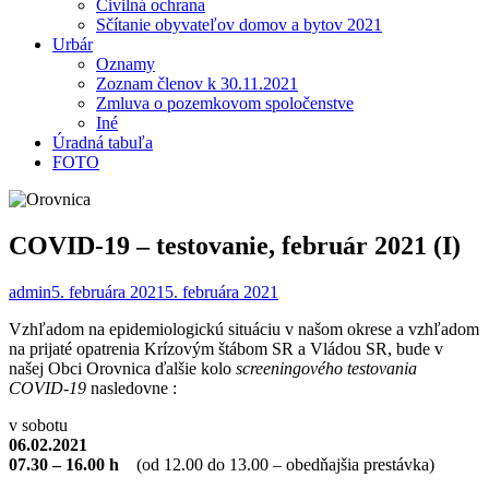
Civilná ochrana
Sčítanie obyvateľov domov a bytov 2021
Urbár
Oznamy
Zoznam členov k 30.11.2021
Zmluva o pozemkovom spoločenstve
Iné
Úradná tabuľa
FOTO
COVID-19 – testovanie, február 2021 (I)
admin
5. februára 2021
5. februára 2021
Vzhľadom na epidemiologickú situáciu v našom okrese a vzhľadom
na prijaté opatrenia Krízovým štábom SR a Vládou SR, bude v
našej Obci Orovnica ďalšie kolo
screeningového testovania
COVID-19
nasledovne :
v sobotu
06.02.2021
07.30 – 16.00 h
(od 12.00 do 13.00 – obedňajšia prestávka)