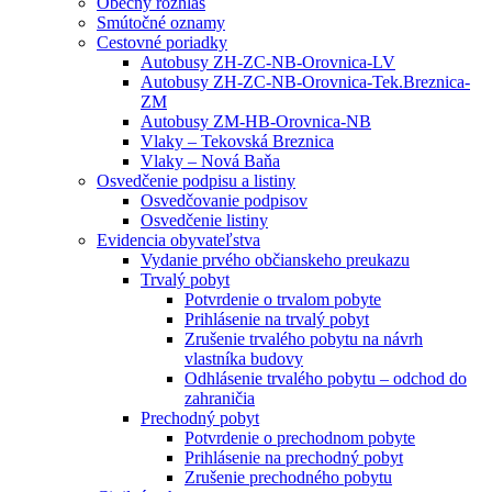
Obecný rozhlas
Smútočné oznamy
Cestovné poriadky
Autobusy ZH-ZC-NB-Orovnica-LV
Autobusy ZH-ZC-NB-Orovnica-Tek.Breznica-
ZM
Autobusy ZM-HB-Orovnica-NB
Vlaky – Tekovská Breznica
Vlaky – Nová Baňa
Osvedčenie podpisu a listiny
Osvedčovanie podpisov
Osvedčenie listiny
Evidencia obyvateľstva
Vydanie prvého občianskeho preukazu
Trvalý pobyt
Potvrdenie o trvalom pobyte
Prihlásenie na trvalý pobyt
Zrušenie trvalého pobytu na návrh
vlastníka budovy
Odhlásenie trvalého pobytu – odchod do
zahraničia
Prechodný pobyt
Potvrdenie o prechodnom pobyte
Prihlásenie na prechodný pobyt
Zrušenie prechodného pobytu