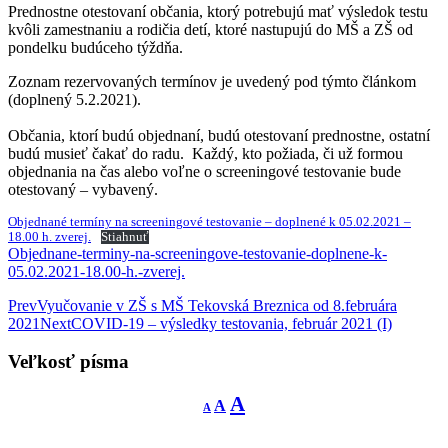
Prednostne otestovaní občania, ktorý potrebujú mať výsledok testu
kvôli zamestnaniu a rodičia detí, ktoré nastupujú do MŠ a ZŠ od
pondelku budúceho týždňa.
Zoznam rezervovaných termínov je uvedený pod týmto článkom
(doplnený 5.2.2021).
Občania, ktorí budú objednaní, budú otestovaní prednostne, ostatní
budú musieť čakať do radu. Každý, kto požiada, či už formou
objednania na čas alebo voľne o screeningové testovanie bude
otestovaný – vybavený.
Objednané termíny na screeningové testovanie – doplnené k 05.02.2021 –
18.00 h. zverej.
Stiahnuť
Objednane-terminy-na-screeningove-testovanie-doplnene-k-
05.02.2021-18.00-h.-zverej.
Post
Prev
Vyučovanie v ZŠ s MŠ Tekovská Breznica od 8.februára
2021
Next
COVID-19 – výsledky testovania, február 2021 (I)
navigation
Veľkosť písma
Decrease
Reset
Increase
A
A
A
font
font
size.
font
size.