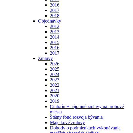
2016
2017
2018
Objednávky
2012
2013
2014
2015
2016
2017
Zmluvy
2026
2025
2024
2023
2022
2021
2020
2019
Cintorín + nájomné zmluvy na hrobové
miesta
Štátny fond rozvoja bývania
Majetkové zmluvy
Dohody o podmienkach vykonávania