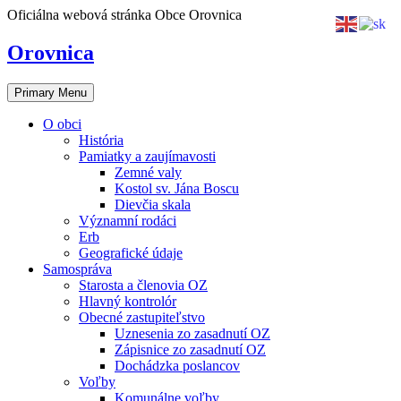
Skip
Oficiálna webová stránka Obce Orovnica
to
content
Orovnica
Primary Menu
O obci
História
Pamiatky a zaujímavosti
Zemné valy
Kostol sv. Jána Boscu
Dievčia skala
Významní rodáci
Erb
Geografické údaje
Samospráva
Starosta a členovia OZ
Hlavný kontrolór
Obecné zastupiteľstvo
Uznesenia zo zasadnutí OZ
Zápisnice zo zasadnutí OZ
Dochádzka poslancov
Voľby
Komunálne voľby