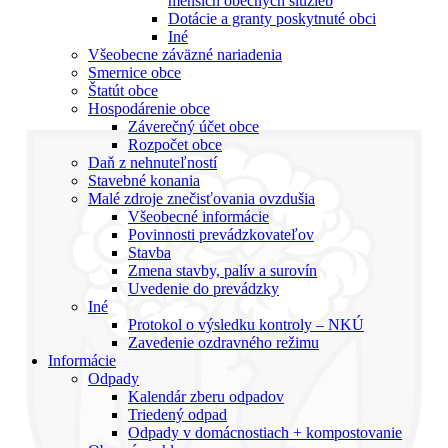
menších obecných služieb
Dotácie a granty poskytnuté obci
Iné
Všeobecne záväzné nariadenia
Smernice obce
Štatút obce
Hospodárenie obce
Záverečný účet obce
Rozpočet obce
Daň z nehnuteľností
Stavebné konania
Malé zdroje znečisťovania ovzdušia
Všeobecné informácie
Povinnosti prevádzkovateľov
Stavba
Zmena stavby, palív a surovín
Uvedenie do prevádzky
Iné
Protokol o výsledku kontroly – NKÚ
Zavedenie ozdravného režimu
Informácie
Odpady
Kalendár zberu odpadov
Triedený odpad
Odpady v domácnostiach + kompostovanie