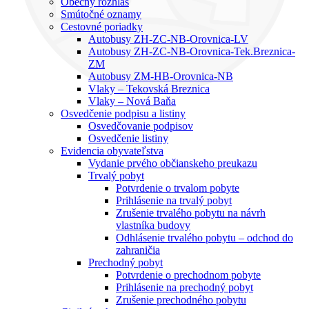
Obecný rozhlas
Smútočné oznamy
Cestovné poriadky
Autobusy ZH-ZC-NB-Orovnica-LV
Autobusy ZH-ZC-NB-Orovnica-Tek.Breznica-
ZM
Autobusy ZM-HB-Orovnica-NB
Vlaky – Tekovská Breznica
Vlaky – Nová Baňa
Osvedčenie podpisu a listiny
Osvedčovanie podpisov
Osvedčenie listiny
Evidencia obyvateľstva
Vydanie prvého občianskeho preukazu
Trvalý pobyt
Potvrdenie o trvalom pobyte
Prihlásenie na trvalý pobyt
Zrušenie trvalého pobytu na návrh
vlastníka budovy
Odhlásenie trvalého pobytu – odchod do
zahraničia
Prechodný pobyt
Potvrdenie o prechodnom pobyte
Prihlásenie na prechodný pobyt
Zrušenie prechodného pobytu