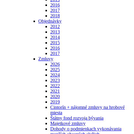
2016
2017
2018
Objednávky
2012
2013
2014
2015
2016
2017
Zmluvy
2026
2025
2024
2023
2022
2021
2020
2019
Cintorín + nájomné zmluvy na hrobové
miesta
Štátny fond rozvoja bývania
Majetkové zmluvy
Dohody o podmienkach vykonávania