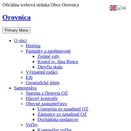
Skip
Oficiálna webová stránka Obce Orovnica
to
content
Orovnica
Primary Menu
O obci
História
Pamiatky a zaujímavosti
Zemné valy
Kostol sv. Jána Boscu
Dievčia skala
Významní rodáci
Erb
Geografické údaje
Samospráva
Starosta a členovia OZ
Hlavný kontrolór
Obecné zastupiteľstvo
Uznesenia zo zasadnutí OZ
Zápisnice zo zasadnutí OZ
Dochádzka poslancov
Voľby
Komunálne voľby