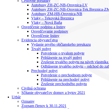
Cestovné poriadky
Autobusy ZH-ZC-NB-Orovnica-LV
Autobusy ZH-ZC-NB-Orovnica-Tek.Breznica-Z
Autobusy ZM-HB-Orovnica-NB
Vlaky – Tekovská Breznica
Vlaky – Nová Baňa
Osvedčenie podpisu a listiny
Osvedčovanie podpisov
Osvedčenie listiny
Evidencia obyvateľstva
Vydanie prvého občianskeho preukazu
Trvalý pobyt
Potvrdenie o trvalom pobyte
Prihlásenie na trvalý pobyt
Zrušenie trvalého pobytu na návrh vlastník
Odhlásenie trvalého pobytu – odchod do zah
Prechodný pobyt
Potvrdenie o prechodnom pobyte
Prihlásenie na prechodný pobyt
Zrušenie prechodného pobytu
Civilná ochrana
Sčítanie obyvateľov domov a bytov 2021
Urbár
Oznamy
Zoznam členov k 30.11.2021