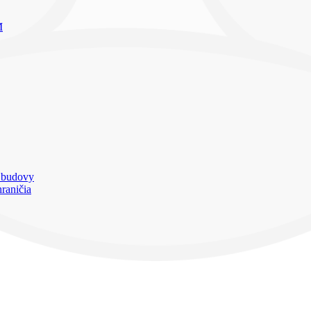
M
a budovy
raničia