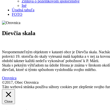
Zmluva o pozemkovom spoločenstve
Iné
Úradná tabuľa
FOTO
Dievčia skala
Neopomenuteľným objektom v katastri obce je Dievčia skala. Nachád
polovici 19. storočia do skaly vytesaná malá kaplnka a v nej za kovo
období takmer každú nedeľu vykonávať pobožnosť k P. Márii.
Skala s pekným výhľadom na údolie Hrona je známa v širokom okolí p
dievčati, ktoré si týmto spôsobom vyslobodila svojho milého.
Orovnica
©2017, Obec Orovnica
Táto webová stránka používa súbory cookies pre zlepšenie svojho fun
Close