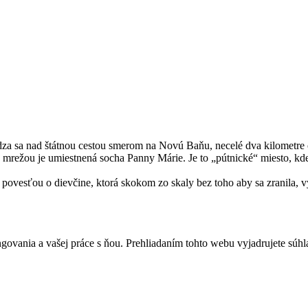
za sa nad štátnou cestou smerom na Novú Baňu, necelé dva kilometre o
u mrežou je umiestnená socha Panny Márie. Je to „pútnické“ miesto, kde
ovesťou o dievčine, ktorá skokom zo skaly bez toho aby sa zranila, vy
govania a vašej práce s ňou. Prehliadaním tohto webu vyjadrujete súhla