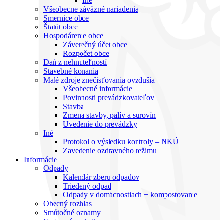
Iné
Všeobecne záväzné nariadenia
Smernice obce
Štatút obce
Hospodárenie obce
Záverečný účet obce
Rozpočet obce
Daň z nehnuteľností
Stavebné konania
Malé zdroje znečisťovania ovzdušia
Všeobecné informácie
Povinnosti prevádzkovateľov
Stavba
Zmena stavby, palív a surovín
Uvedenie do prevádzky
Iné
Protokol o výsledku kontroly – NKÚ
Zavedenie ozdravného režimu
Informácie
Odpady
Kalendár zberu odpadov
Triedený odpad
Odpady v domácnostiach + kompostovanie
Obecný rozhlas
Smútočné oznamy