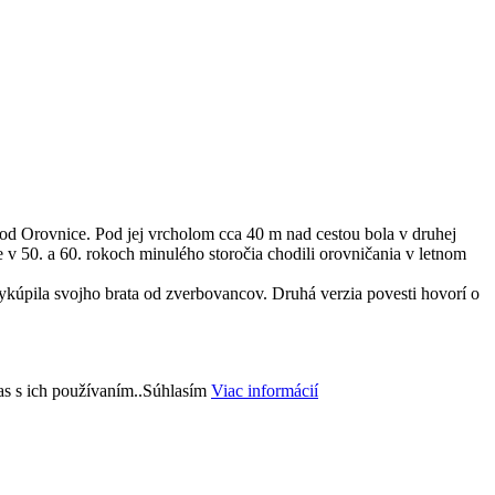
d Orovnice. Pod jej vrcholom cca 40 m nad cestou bola v druhej
 v 50. a 60. rokoch minulého storočia chodili orovničania v letnom
kúpila svojho brata od zverbovancov. Druhá verzia povesti hovorí o
s s ich používaním..
Súhlasím
Viac informácií