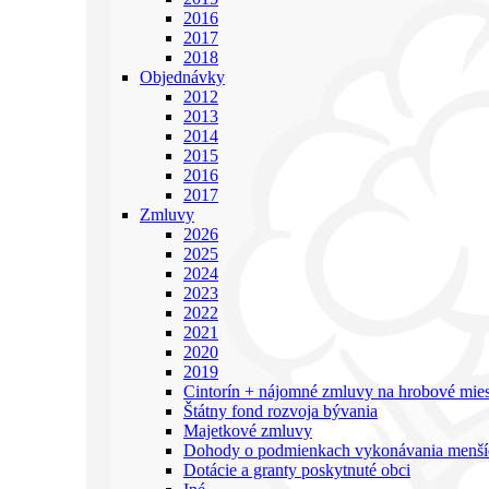
2016
2017
2018
Objednávky
2012
2013
2014
2015
2016
2017
Zmluvy
2026
2025
2024
2023
2022
2021
2020
2019
Cintorín + nájomné zmluvy na hrobové mies
Štátny fond rozvoja bývania
Majetkové zmluvy
Dohody o podmienkach vykonávania menšíc
Dotácie a granty poskytnuté obci