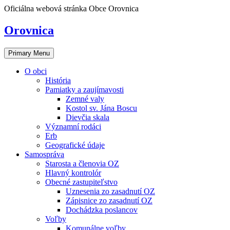
Skip
Oficiálna webová stránka Obce Orovnica
to
content
Orovnica
Primary Menu
O obci
História
Pamiatky a zaujímavosti
Zemné valy
Kostol sv. Jána Boscu
Dievčia skala
Významní rodáci
Erb
Geografické údaje
Samospráva
Starosta a členovia OZ
Hlavný kontrolór
Obecné zastupiteľstvo
Uznesenia zo zasadnutí OZ
Zápisnice zo zasadnutí OZ
Dochádzka poslancov
Voľby
Komunálne voľby