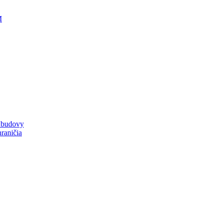
M
a budovy
raničia