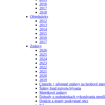
2016
2017
2018
Objednávky
2012
2013
2014
2015
2016
2017
Zmluvy
2026
2025
2024
2023
2022
2021
2020
2019
Cintorín + nájomné zmluvy na hrobové mies
Štátny fond rozvoja bývania
Majetkové zmluvy
Dohody o podmienkach vykonávania menšíc
Dotácie a granty poskytnuté obci