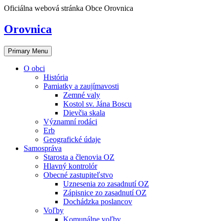
Skip
Oficiálna webová stránka Obce Orovnica
to
content
Orovnica
Primary Menu
O obci
História
Pamiatky a zaujímavosti
Zemné valy
Kostol sv. Jána Boscu
Dievčia skala
Významní rodáci
Erb
Geografické údaje
Samospráva
Starosta a členovia OZ
Hlavný kontrolór
Obecné zastupiteľstvo
Uznesenia zo zasadnutí OZ
Zápisnice zo zasadnutí OZ
Dochádzka poslancov
Voľby
Komunálne voľby