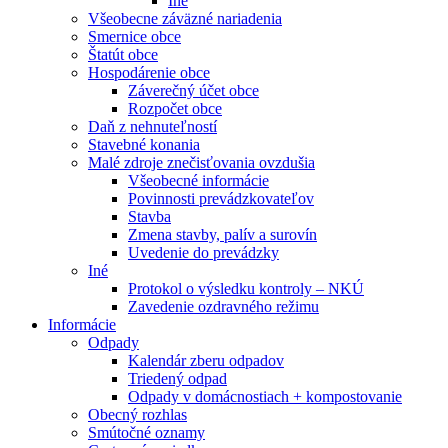
Iné
Všeobecne záväzné nariadenia
Smernice obce
Štatút obce
Hospodárenie obce
Záverečný účet obce
Rozpočet obce
Daň z nehnuteľností
Stavebné konania
Malé zdroje znečisťovania ovzdušia
Všeobecné informácie
Povinnosti prevádzkovateľov
Stavba
Zmena stavby, palív a surovín
Uvedenie do prevádzky
Iné
Protokol o výsledku kontroly – NKÚ
Zavedenie ozdravného režimu
Informácie
Odpady
Kalendár zberu odpadov
Triedený odpad
Odpady v domácnostiach + kompostovanie
Obecný rozhlas
Smútočné oznamy