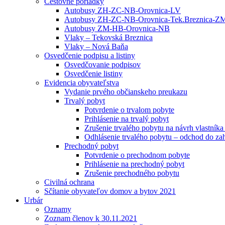
Cestovné poriadky
Autobusy ZH-ZC-NB-Orovnica-LV
Autobusy ZH-ZC-NB-Orovnica-Tek.Breznica-Z
Autobusy ZM-HB-Orovnica-NB
Vlaky – Tekovská Breznica
Vlaky – Nová Baňa
Osvedčenie podpisu a listiny
Osvedčovanie podpisov
Osvedčenie listiny
Evidencia obyvateľstva
Vydanie prvého občianskeho preukazu
Trvalý pobyt
Potvrdenie o trvalom pobyte
Prihlásenie na trvalý pobyt
Zrušenie trvalého pobytu na návrh vlastník
Odhlásenie trvalého pobytu – odchod do zah
Prechodný pobyt
Potvrdenie o prechodnom pobyte
Prihlásenie na prechodný pobyt
Zrušenie prechodného pobytu
Civilná ochrana
Sčítanie obyvateľov domov a bytov 2021
Urbár
Oznamy
Zoznam členov k 30.11.2021