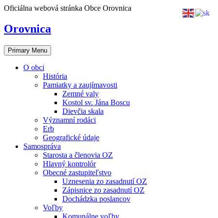
Skip
Oficiálna webová stránka Obce Orovnica
to
content
Orovnica
Primary Menu
O obci
História
Pamiatky a zaujímavosti
Zemné valy
Kostol sv. Jána Boscu
Dievčia skala
Významní rodáci
Erb
Geografické údaje
Samospráva
Starosta a členovia OZ
Hlavný kontrolór
Obecné zastupiteľstvo
Uznesenia zo zasadnutí OZ
Zápisnice zo zasadnutí OZ
Dochádzka poslancov
Voľby
Komunálne voľby