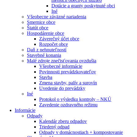
menších obecných služieb
Dotácie a granty poskytnuté obci
Iné
Všeobecne záväzné nariadenia
Smernice obce
Štatút obce
Hospodárenie obce
Záverečný účet obce
Rozpočet obce
Daň z nehnuteľností
Stavebné konania
Malé zdroje znečisťovania ovzdušia
Všeobecné informácie
Povinnosti prevádzkovateľov
Stavba
Zmena stavby, palív a surovín
Uvedenie do prevádzky
Iné
Protokol o výsledku kontroly – NKÚ
Zavedenie ozdravného režimu
Informácie
Odpady
Kalendár zberu odpadov
Triedený odpad
Odpady v domácnostiach + kompostovanie