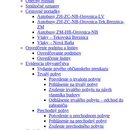
Obecný rozhlas
Smútočné oznamy
Cestovné poriadky
Autobusy ZH-ZC-NB-Orovnica-LV
Autobusy ZH-ZC-NB-Orovnica-Tek.Breznica-
ZM
Autobusy ZM-HB-Orovnica-NB
Vlaky – Tekovská Breznica
Vlaky – Nová Baňa
Osvedčenie podpisu a listiny
Osvedčovanie podpisov
Osvedčenie listiny
Evidencia obyvateľstva
Vydanie prvého občianskeho preukazu
Trvalý pobyt
Potvrdenie o trvalom pobyte
Prihlásenie na trvalý pobyt
Zrušenie trvalého pobytu na návrh
vlastníka budovy
Odhlásenie trvalého pobytu – odchod do
zahraničia
Prechodný pobyt
Potvrdenie o prechodnom pobyte
Prihlásenie na prechodný pobyt
Zrušenie prechodného pobytu