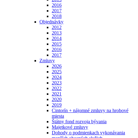
2016
2017
2018
Objednávky
2012
2013
2014
2015
2016
2017
Zmluvy
2026
2025
2024
2023
2022
2021
2020
2019
Cintorín + nájomné zmluvy na hrobové
miesta
Štátny fond rozvoja bývania
Majetkové zmluvy
Dohody o podmienkach vykonávania