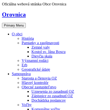
Skip
Oficiálna webová stránka Obce Orovnica
to
content
Orovnica
Primary Menu
O obci
História
Pamiatky a zaujímavosti
Zemné valy
Kostol sv. Jána Boscu
Dievčia skala
Významní rodáci
Erb
Geografické údaje
Samospráva
Starosta a členovia OZ
Hlavný kontrolór
Obecné zastupiteľstvo
Uznesenia zo zasadnutí OZ
Zápisnice zo zasadnutí OZ
Dochádzka poslancov
Voľby
Komunálne voľby