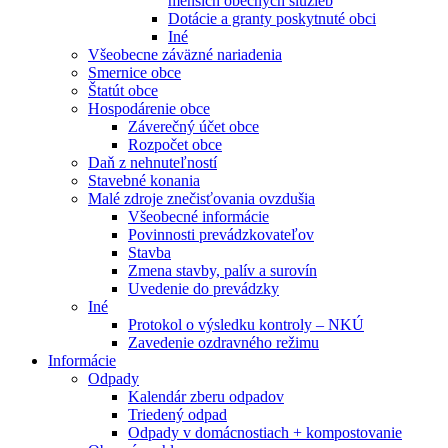
menších obecných služieb
Dotácie a granty poskytnuté obci
Iné
Všeobecne záväzné nariadenia
Smernice obce
Štatút obce
Hospodárenie obce
Záverečný účet obce
Rozpočet obce
Daň z nehnuteľností
Stavebné konania
Malé zdroje znečisťovania ovzdušia
Všeobecné informácie
Povinnosti prevádzkovateľov
Stavba
Zmena stavby, palív a surovín
Uvedenie do prevádzky
Iné
Protokol o výsledku kontroly – NKÚ
Zavedenie ozdravného režimu
Informácie
Odpady
Kalendár zberu odpadov
Triedený odpad
Odpady v domácnostiach + kompostovanie