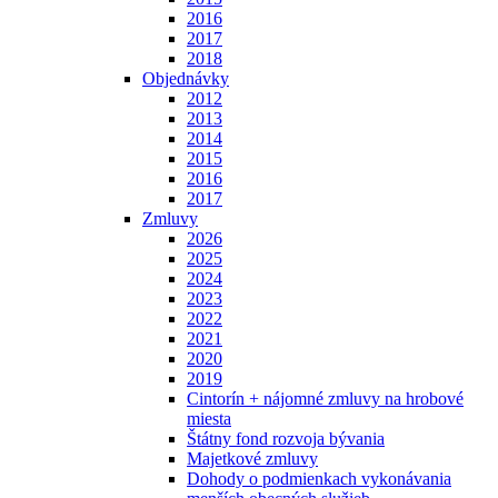
2016
2017
2018
Objednávky
2012
2013
2014
2015
2016
2017
Zmluvy
2026
2025
2024
2023
2022
2021
2020
2019
Cintorín + nájomné zmluvy na hrobové
miesta
Štátny fond rozvoja bývania
Majetkové zmluvy
Dohody o podmienkach vykonávania