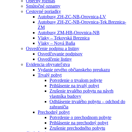
Obecný rozhlas
Smútočné oznamy
Cestovné poriadky
Autobusy ZH-ZC-NB-Orovnica-LV
Autobusy ZH-ZC-NB-Orovnica-Tek.Breznica-
ZM
Autobusy ZM-HB-Orovnica-NB
Vlaky – Tekovská Breznica
Vlaky – Nová Baňa
Osvedčenie podpisu a listiny
Osvedčovanie podpisov
Osvedčenie listiny
Evidencia obyvateľstva
Vydanie prvého občianskeho preukazu
Trvalý pobyt
Potvrdenie o trvalom pobyte
Prihlásenie na trvalý pobyt
Zrušenie trvalého pobytu na návrh
vlastníka budovy
Odhlásenie trvalého pobytu – odchod do
zahraničia
Prechodný pobyt
Potvrdenie o prechodnom pobyte
Prihlásenie na prechodný pobyt
Zrušenie prechodného pobytu