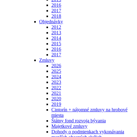
2016
2017
2018
Objednávky
2012
2013
2014
2015
2016
2017
Zmluvy
2026
2025
2024
2023
2022
2021
2020
2019
Cintorín + nájomné zmluvy na hrobové
miesta
Štátny fond rozvoja bývania
Majetkové zmluvy
Dohody o podmienkach vykonávania