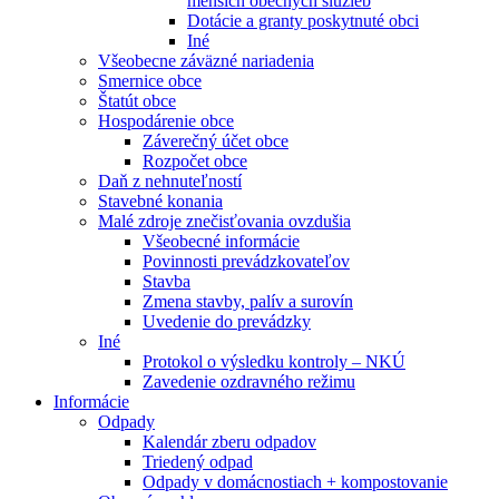
menších obecných služieb
Dotácie a granty poskytnuté obci
Iné
Všeobecne záväzné nariadenia
Smernice obce
Štatút obce
Hospodárenie obce
Záverečný účet obce
Rozpočet obce
Daň z nehnuteľností
Stavebné konania
Malé zdroje znečisťovania ovzdušia
Všeobecné informácie
Povinnosti prevádzkovateľov
Stavba
Zmena stavby, palív a surovín
Uvedenie do prevádzky
Iné
Protokol o výsledku kontroly – NKÚ
Zavedenie ozdravného režimu
Informácie
Odpady
Kalendár zberu odpadov
Triedený odpad
Odpady v domácnostiach + kompostovanie