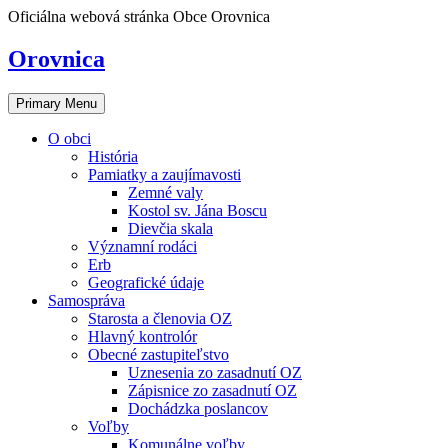
Skip
Oficiálna webová stránka Obce Orovnica
to
content
Orovnica
Primary Menu
O obci
História
Pamiatky a zaujímavosti
Zemné valy
Kostol sv. Jána Boscu
Dievčia skala
Významní rodáci
Erb
Geografické údaje
Samospráva
Starosta a členovia OZ
Hlavný kontrolór
Obecné zastupiteľstvo
Uznesenia zo zasadnutí OZ
Zápisnice zo zasadnutí OZ
Dochádzka poslancov
Voľby
Komunálne voľby