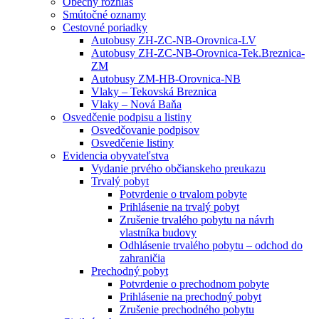
Obecný rozhlas
Smútočné oznamy
Cestovné poriadky
Autobusy ZH-ZC-NB-Orovnica-LV
Autobusy ZH-ZC-NB-Orovnica-Tek.Breznica-
ZM
Autobusy ZM-HB-Orovnica-NB
Vlaky – Tekovská Breznica
Vlaky – Nová Baňa
Osvedčenie podpisu a listiny
Osvedčovanie podpisov
Osvedčenie listiny
Evidencia obyvateľstva
Vydanie prvého občianskeho preukazu
Trvalý pobyt
Potvrdenie o trvalom pobyte
Prihlásenie na trvalý pobyt
Zrušenie trvalého pobytu na návrh
vlastníka budovy
Odhlásenie trvalého pobytu – odchod do
zahraničia
Prechodný pobyt
Potvrdenie o prechodnom pobyte
Prihlásenie na prechodný pobyt
Zrušenie prechodného pobytu