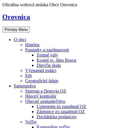
Skip
Oficiálna webová stránka Obce Orovnica
to
content
Orovnica
Primary Menu
O obci
História
Pamiatky a zaujímavosti
Zemné valy
Kostol sv. Jána Boscu
Dievčia skala
Významní rodáci
Erb
Geografické údaje
Samospráva
Starosta a členovia OZ
Hlavný kontrolór
Obecné zastupiteľstvo
Uznesenia zo zasadnutí OZ
Zápisnice zo zasadnutí OZ
Dochádzka poslancov
Voľby
Komunálne voľby