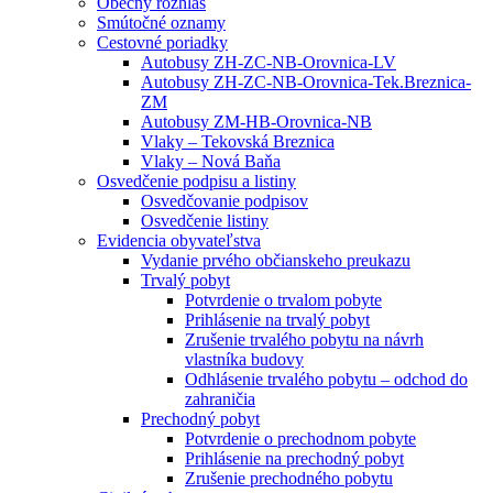
Obecný rozhlas
Smútočné oznamy
Cestovné poriadky
Autobusy ZH-ZC-NB-Orovnica-LV
Autobusy ZH-ZC-NB-Orovnica-Tek.Breznica-
ZM
Autobusy ZM-HB-Orovnica-NB
Vlaky – Tekovská Breznica
Vlaky – Nová Baňa
Osvedčenie podpisu a listiny
Osvedčovanie podpisov
Osvedčenie listiny
Evidencia obyvateľstva
Vydanie prvého občianskeho preukazu
Trvalý pobyt
Potvrdenie o trvalom pobyte
Prihlásenie na trvalý pobyt
Zrušenie trvalého pobytu na návrh
vlastníka budovy
Odhlásenie trvalého pobytu – odchod do
zahraničia
Prechodný pobyt
Potvrdenie o prechodnom pobyte
Prihlásenie na prechodný pobyt
Zrušenie prechodného pobytu