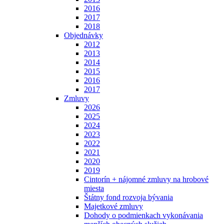
2016
2017
2018
Objednávky
2012
2013
2014
2015
2016
2017
Zmluvy
2026
2025
2024
2023
2022
2021
2020
2019
Cintorín + nájomné zmluvy na hrobové
miesta
Štátny fond rozvoja bývania
Majetkové zmluvy
Dohody o podmienkach vykonávania