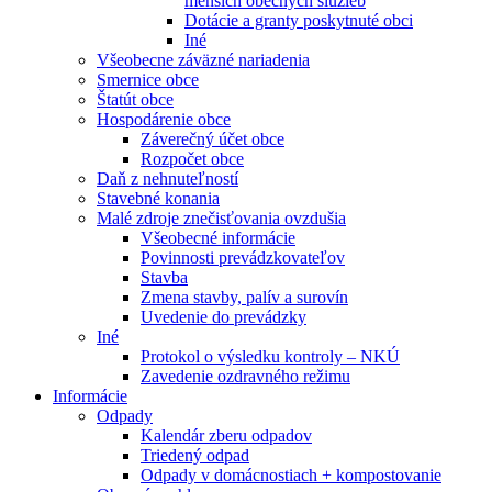
menších obecných služieb
Dotácie a granty poskytnuté obci
Iné
Všeobecne záväzné nariadenia
Smernice obce
Štatút obce
Hospodárenie obce
Záverečný účet obce
Rozpočet obce
Daň z nehnuteľností
Stavebné konania
Malé zdroje znečisťovania ovzdušia
Všeobecné informácie
Povinnosti prevádzkovateľov
Stavba
Zmena stavby, palív a surovín
Uvedenie do prevádzky
Iné
Protokol o výsledku kontroly – NKÚ
Zavedenie ozdravného režimu
Informácie
Odpady
Kalendár zberu odpadov
Triedený odpad
Odpady v domácnostiach + kompostovanie