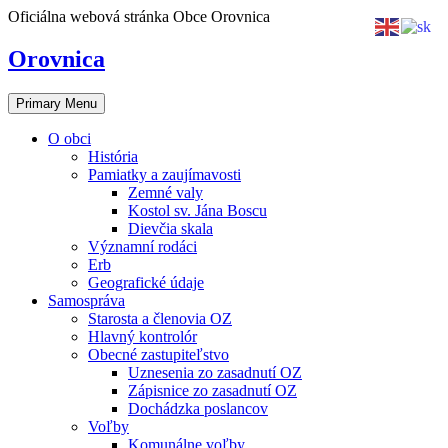
Skip
Oficiálna webová stránka Obce Orovnica
to
content
Orovnica
Primary Menu
O obci
História
Pamiatky a zaujímavosti
Zemné valy
Kostol sv. Jána Boscu
Dievčia skala
Významní rodáci
Erb
Geografické údaje
Samospráva
Starosta a členovia OZ
Hlavný kontrolór
Obecné zastupiteľstvo
Uznesenia zo zasadnutí OZ
Zápisnice zo zasadnutí OZ
Dochádzka poslancov
Voľby
Komunálne voľby