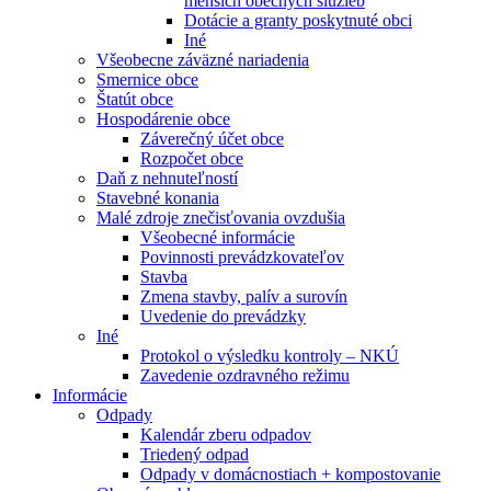
menších obecných služieb
Dotácie a granty poskytnuté obci
Iné
Všeobecne záväzné nariadenia
Smernice obce
Štatút obce
Hospodárenie obce
Záverečný účet obce
Rozpočet obce
Daň z nehnuteľností
Stavebné konania
Malé zdroje znečisťovania ovzdušia
Všeobecné informácie
Povinnosti prevádzkovateľov
Stavba
Zmena stavby, palív a surovín
Uvedenie do prevádzky
Iné
Protokol o výsledku kontroly – NKÚ
Zavedenie ozdravného režimu
Informácie
Odpady
Kalendár zberu odpadov
Triedený odpad
Odpady v domácnostiach + kompostovanie