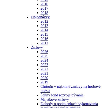
2016
2017
2018
Objednávky
2012
2013
2014
2015
2016
2017
Zmluvy
2026
2025
2024
2023
2022
2021
2020
2019
Cintorín + nájomné zmluvy na hrobové
miesta
Štátny fond rozvoja bývania
Majetkové zmluvy
Dohody o podmienkach vykonávania