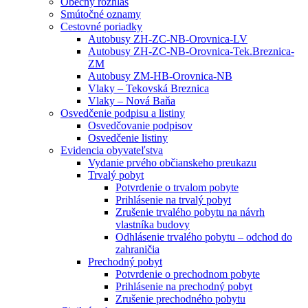
Obecný rozhlas
Smútočné oznamy
Cestovné poriadky
Autobusy ZH-ZC-NB-Orovnica-LV
Autobusy ZH-ZC-NB-Orovnica-Tek.Breznica-
ZM
Autobusy ZM-HB-Orovnica-NB
Vlaky – Tekovská Breznica
Vlaky – Nová Baňa
Osvedčenie podpisu a listiny
Osvedčovanie podpisov
Osvedčenie listiny
Evidencia obyvateľstva
Vydanie prvého občianskeho preukazu
Trvalý pobyt
Potvrdenie o trvalom pobyte
Prihlásenie na trvalý pobyt
Zrušenie trvalého pobytu na návrh
vlastníka budovy
Odhlásenie trvalého pobytu – odchod do
zahraničia
Prechodný pobyt
Potvrdenie o prechodnom pobyte
Prihlásenie na prechodný pobyt
Zrušenie prechodného pobytu