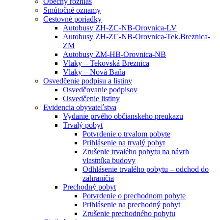
Obecný rozhlas
Smútočné oznamy
Cestovné poriadky
Autobusy ZH-ZC-NB-Orovnica-LV
Autobusy ZH-ZC-NB-Orovnica-Tek.Breznica-
ZM
Autobusy ZM-HB-Orovnica-NB
Vlaky – Tekovská Breznica
Vlaky – Nová Baňa
Osvedčenie podpisu a listiny
Osvedčovanie podpisov
Osvedčenie listiny
Evidencia obyvateľstva
Vydanie prvého občianskeho preukazu
Trvalý pobyt
Potvrdenie o trvalom pobyte
Prihlásenie na trvalý pobyt
Zrušenie trvalého pobytu na návrh
vlastníka budovy
Odhlásenie trvalého pobytu – odchod do
zahraničia
Prechodný pobyt
Potvrdenie o prechodnom pobyte
Prihlásenie na prechodný pobyt
Zrušenie prechodného pobytu