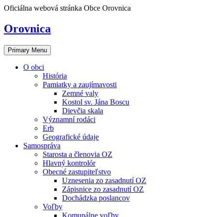
Skip
Oficiálna webová stránka Obce Orovnica
to
content
Orovnica
Primary Menu
O obci
História
Pamiatky a zaujímavosti
Zemné valy
Kostol sv. Jána Boscu
Dievčia skala
Významní rodáci
Erb
Geografické údaje
Samospráva
Starosta a členovia OZ
Hlavný kontrolór
Obecné zastupiteľstvo
Uznesenia zo zasadnutí OZ
Zápisnice zo zasadnutí OZ
Dochádzka poslancov
Voľby
Komunálne voľby