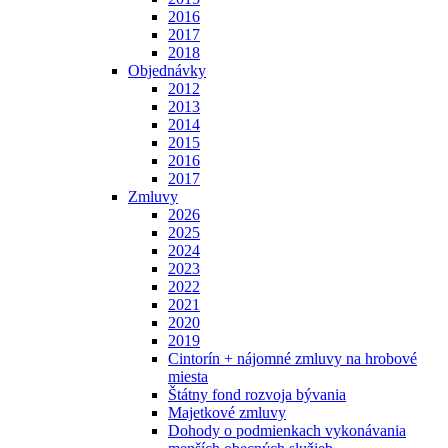
2016
2017
2018
Objednávky
2012
2013
2014
2015
2016
2017
Zmluvy
2026
2025
2024
2023
2022
2021
2020
2019
Cintorín + nájomné zmluvy na hrobové
miesta
Štátny fond rozvoja bývania
Majetkové zmluvy
Dohody o podmienkach vykonávania