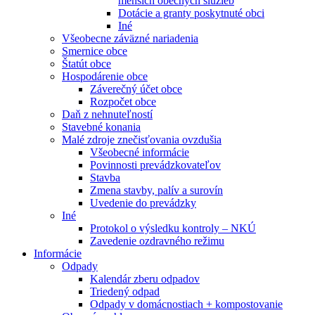
menších obecných služieb
Dotácie a granty poskytnuté obci
Iné
Všeobecne záväzné nariadenia
Smernice obce
Štatút obce
Hospodárenie obce
Záverečný účet obce
Rozpočet obce
Daň z nehnuteľností
Stavebné konania
Malé zdroje znečisťovania ovzdušia
Všeobecné informácie
Povinnosti prevádzkovateľov
Stavba
Zmena stavby, palív a surovín
Uvedenie do prevádzky
Iné
Protokol o výsledku kontroly – NKÚ
Zavedenie ozdravného režimu
Informácie
Odpady
Kalendár zberu odpadov
Triedený odpad
Odpady v domácnostiach + kompostovanie