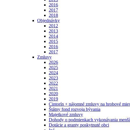
2016
2017
2018
Objednávky
2012
2013
2014
2015
2016
2017
Zmluvy
2026
2025
2024
2023
2022
2021
2020
2019
Cintorín + nájomné zmluvy na hrobové mies
Štátny fond rozvoja bývania
Majetkové zmluvy
Dohody o podmienkach vykonávania menšíc
Dotácie a granty poskytnuté obci