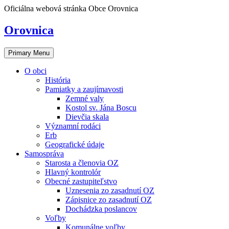
Skip
Oficiálna webová stránka Obce Orovnica
to
content
Orovnica
Primary Menu
O obci
História
Pamiatky a zaujímavosti
Zemné valy
Kostol sv. Jána Boscu
Dievčia skala
Významní rodáci
Erb
Geografické údaje
Samospráva
Starosta a členovia OZ
Hlavný kontrolór
Obecné zastupiteľstvo
Uznesenia zo zasadnutí OZ
Zápisnice zo zasadnutí OZ
Dochádzka poslancov
Voľby
Komunálne voľby