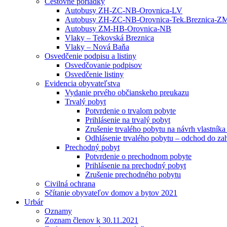
Cestovné poriadky
Autobusy ZH-ZC-NB-Orovnica-LV
Autobusy ZH-ZC-NB-Orovnica-Tek.Breznica-Z
Autobusy ZM-HB-Orovnica-NB
Vlaky – Tekovská Breznica
Vlaky – Nová Baňa
Osvedčenie podpisu a listiny
Osvedčovanie podpisov
Osvedčenie listiny
Evidencia obyvateľstva
Vydanie prvého občianskeho preukazu
Trvalý pobyt
Potvrdenie o trvalom pobyte
Prihlásenie na trvalý pobyt
Zrušenie trvalého pobytu na návrh vlastník
Odhlásenie trvalého pobytu – odchod do zah
Prechodný pobyt
Potvrdenie o prechodnom pobyte
Prihlásenie na prechodný pobyt
Zrušenie prechodného pobytu
Civilná ochrana
Sčítanie obyvateľov domov a bytov 2021
Urbár
Oznamy
Zoznam členov k 30.11.2021