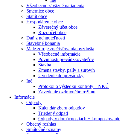
Iné
Všeobecne záväzné nariadenia
Smernice obce
Štatút obce
Hospodárenie obce
Záverečný účet obce
Rozpočet obce
Daň z nehnuteľností
Stavebné konania
Malé zdroje znečisťovania ovzdušia
Všeobecné informácie
Povinnosti prevádzkovateľov
Stavba
Zmena stavby, palív a surovín
Uvedenie do prevádzky
Iné
Protokol o výsledku kontroly – NKÚ
Zavedenie ozdravného režimu
Informácie
Odpady
Kalendár zberu odpadov
Triedený odpad
Odpady v domácnostiach + kompostovanie
Obecný rozhlas
Smútočné oznamy