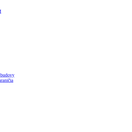
M
a budovy
raničia