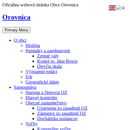
Skip
Oficiálna webová stránka Obce Orovnica
to
content
Orovnica
Primary Menu
O obci
História
Pamiatky a zaujímavosti
Zemné valy
Kostol sv. Jána Boscu
Dievčia skala
Významní rodáci
Erb
Geografické údaje
Samospráva
Starosta a členovia OZ
Hlavný kontrolór
Obecné zastupiteľstvo
Uznesenia zo zasadnutí OZ
Zápisnice zo zasadnutí OZ
Dochádzka poslancov
Voľby
Komunálne voľby