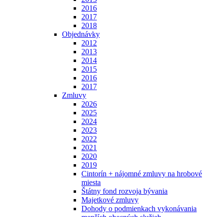
2016
2017
2018
Objednávky
2012
2013
2014
2015
2016
2017
Zmluvy
2026
2025
2024
2023
2022
2021
2020
2019
Cintorín + nájomné zmluvy na hrobové
miesta
Štátny fond rozvoja bývania
Majetkové zmluvy
Dohody o podmienkach vykonávania