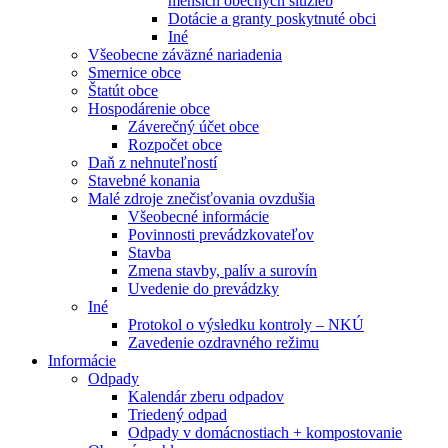
menších obecných služieb
Dotácie a granty poskytnuté obci
Iné
Všeobecne záväzné nariadenia
Smernice obce
Štatút obce
Hospodárenie obce
Záverečný účet obce
Rozpočet obce
Daň z nehnuteľností
Stavebné konania
Malé zdroje znečisťovania ovzdušia
Všeobecné informácie
Povinnosti prevádzkovateľov
Stavba
Zmena stavby, palív a surovín
Uvedenie do prevádzky
Iné
Protokol o výsledku kontroly – NKÚ
Zavedenie ozdravného režimu
Informácie
Odpady
Kalendár zberu odpadov
Triedený odpad
Odpady v domácnostiach + kompostovanie