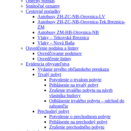
Obecný rozhlas
Smútočné oznamy
Cestovné poriadky
Autobusy ZH-ZC-NB-Orovnica-LV
Autobusy ZH-ZC-NB-Orovnica-Tek.Breznica-
ZM
Autobusy ZM-HB-Orovnica-NB
Vlaky – Tekovská Breznica
Vlaky – Nová Baňa
Osvedčenie podpisu a listiny
Osvedčovanie podpisov
Osvedčenie listiny
Evidencia obyvateľstva
Vydanie prvého občianskeho preukazu
Trvalý pobyt
Potvrdenie o trvalom pobyte
Prihlásenie na trvalý pobyt
Zrušenie trvalého pobytu na návrh
vlastníka budovy
Odhlásenie trvalého pobytu – odchod do
zahraničia
Prechodný pobyt
Potvrdenie o prechodnom pobyte
Prihlásenie na prechodný pobyt
Zrušenie prechodného pobytu