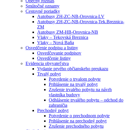
Obecný rozhlas
Smútočné oznamy
Cestovné poriadky
Autobusy ZH-ZC-NB-Orovnica-LV
Autobusy ZH-ZC-NB-Orovnica-Tek.Breznica-
ZM
Autobusy ZM-HB-Orovnica-NB
Vlaky – Tekovská Breznica
Vlaky – Nová Baňa
Osvedčenie podpisu a listiny
Osvedčovanie podpisov
Osvedčenie listiny
Evidencia obyvateľstva
Vydanie prvého občianskeho preukazu
Trvalý pobyt
Potvrdenie o trvalom pobyte
Prihlásenie na trvalý pobyt
Zrušenie trvalého pobytu na návrh
vlastníka budovy
Odhlásenie trvalého pobytu – odchod do
zahraničia
Prechodný pobyt
Potvrdenie o prechodnom pobyte
Prihlásenie na prechodný pobyt
Zrušenie prechodného pobytu