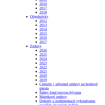
2016
2017
2018
Objednávky
2012
2013
2014
2015
2016
2017
Zmluvy
2026
2025
2024
2023
2022
2021
2020
2019
Cintorín + nájomné zmluvy na hrobové
miesta
Štátny fond rozvoja bývania
Majetkové zmluvy
Dohody o podmienkach vykonávania