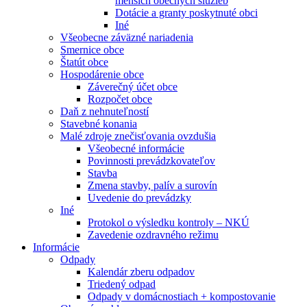
menších obecných služieb
Dotácie a granty poskytnuté obci
Iné
Všeobecne záväzné nariadenia
Smernice obce
Štatút obce
Hospodárenie obce
Záverečný účet obce
Rozpočet obce
Daň z nehnuteľností
Stavebné konania
Malé zdroje znečisťovania ovzdušia
Všeobecné informácie
Povinnosti prevádzkovateľov
Stavba
Zmena stavby, palív a surovín
Uvedenie do prevádzky
Iné
Protokol o výsledku kontroly – NKÚ
Zavedenie ozdravného režimu
Informácie
Odpady
Kalendár zberu odpadov
Triedený odpad
Odpady v domácnostiach + kompostovanie