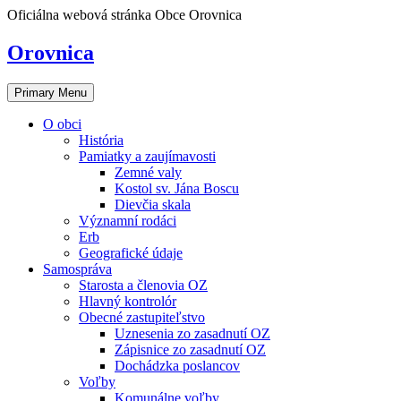
Skip
Oficiálna webová stránka Obce Orovnica
to
content
Orovnica
Primary Menu
O obci
História
Pamiatky a zaujímavosti
Zemné valy
Kostol sv. Jána Boscu
Dievčia skala
Významní rodáci
Erb
Geografické údaje
Samospráva
Starosta a členovia OZ
Hlavný kontrolór
Obecné zastupiteľstvo
Uznesenia zo zasadnutí OZ
Zápisnice zo zasadnutí OZ
Dochádzka poslancov
Voľby
Komunálne voľby