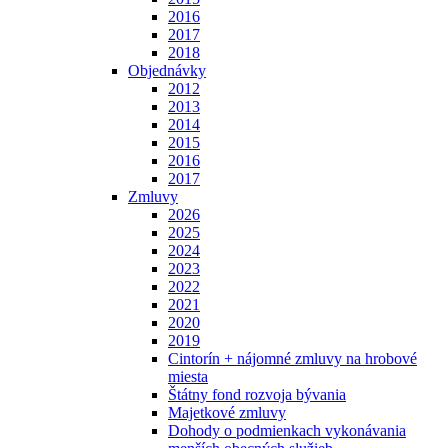
2016
2017
2018
Objednávky
2012
2013
2014
2015
2016
2017
Zmluvy
2026
2025
2024
2023
2022
2021
2020
2019
Cintorín + nájomné zmluvy na hrobové
miesta
Štátny fond rozvoja bývania
Majetkové zmluvy
Dohody o podmienkach vykonávania