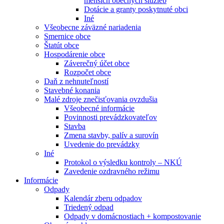
menších obecných služieb
Dotácie a granty poskytnuté obci
Iné
Všeobecne záväzné nariadenia
Smernice obce
Štatút obce
Hospodárenie obce
Záverečný účet obce
Rozpočet obce
Daň z nehnuteľností
Stavebné konania
Malé zdroje znečisťovania ovzdušia
Všeobecné informácie
Povinnosti prevádzkovateľov
Stavba
Zmena stavby, palív a surovín
Uvedenie do prevádzky
Iné
Protokol o výsledku kontroly – NKÚ
Zavedenie ozdravného režimu
Informácie
Odpady
Kalendár zberu odpadov
Triedený odpad
Odpady v domácnostiach + kompostovanie