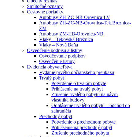
Obecný rozhlas
Smútočné oznamy
Cestovné poriadky
Autobusy ZH-ZC-NB-Orovnica-LV
Autobusy ZH-ZC-NB-Orovnica-Tek.Breznica-
ZM
Autobusy ZM-HB-Orovnica-NB
Vlaky – Tekovská Breznica
Vlaky – Nová Baňa
Osvedčenie podpisu a listiny
Osvedčovanie podpisov
Osvedčenie listiny
Evidencia obyvateľstva
Vydanie prvého občianskeho preukazu
Trvalý pobyt
Potvrdenie o trvalom pobyte
Prihlásenie na trvalý pobyt
Zrušenie trvalého pobytu na návrh
vlastníka budovy
Odhlásenie trvalého pobytu – odchod do
zahraničia
Prechodný pobyt
Potvrdenie o prechodnom pobyte
Prihlásenie na prechodný pobyt
Zrušenie prechodného pobytu