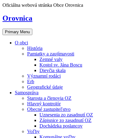
Skip
Oficiálna webová stránka Obce Orovnica
to
content
Orovnica
Primary Menu
O obci
História
Pamiatky a zaujímavosti
Zemné valy
Kostol sv. Jána Boscu
Dievčia skala
Významní rodáci
Erb
Geografické údaje
Samospráva
Starosta a členovia OZ
Hlavný kontrolór
Obecné zastupiteľstvo
Uznesenia zo zasadnutí OZ
Zápisnice zo zasadnutí OZ
Dochádzka poslancov
Voľby
Komunálne voľby