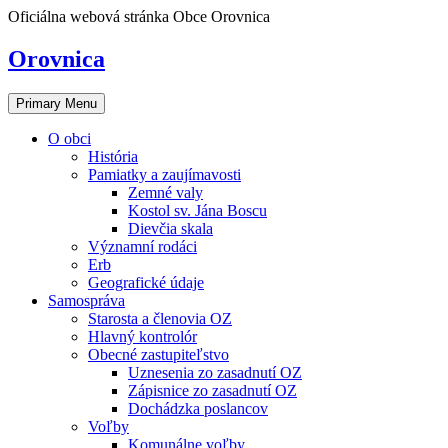
Skip
Oficiálna webová stránka Obce Orovnica
to
content
Orovnica
Primary Menu
O obci
História
Pamiatky a zaujímavosti
Zemné valy
Kostol sv. Jána Boscu
Dievčia skala
Významní rodáci
Erb
Geografické údaje
Samospráva
Starosta a členovia OZ
Hlavný kontrolór
Obecné zastupiteľstvo
Uznesenia zo zasadnutí OZ
Zápisnice zo zasadnutí OZ
Dochádzka poslancov
Voľby
Komunálne voľby