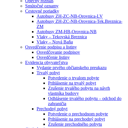
Obecný rozhlas
Smútočné oznamy
Cestovné poriadky
Autobusy ZH-ZC-NB-Orovnica-LV
Autobusy ZH-ZC-NB-Orovnica-Tek.Breznica-
ZM
Autobusy ZM-HB-Orovnica-NB
Vlaky – Tekovská Breznica
Vlaky – Nová Baňa
Osvedčenie podpisu a listiny
Osvedčovanie podpisov
Osvedčenie listiny
Evidencia obyvateľstva
Vydanie prvého občianskeho preukazu
Trvalý pobyt
Potvrdenie o trvalom pobyte
Prihlásenie na trvalý pobyt
Zrušenie trvalého pobytu na návrh
vlastníka budovy
Odhlásenie trvalého pobytu – odchod do
zahraničia
Prechodný pobyt
Potvrdenie o prechodnom pobyte
Prihlásenie na prechodný pobyt
Zrušenie prechodného pobytu