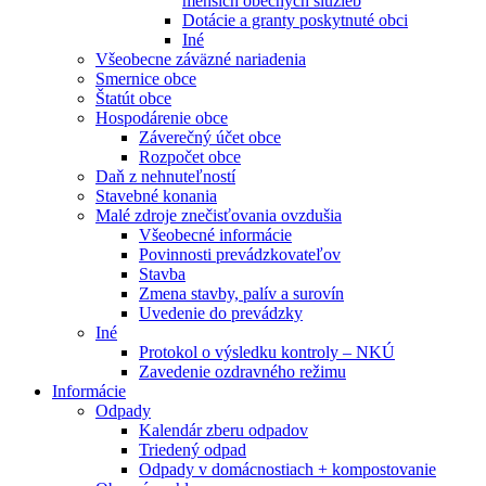
menších obecných služieb
Dotácie a granty poskytnuté obci
Iné
Všeobecne záväzné nariadenia
Smernice obce
Štatút obce
Hospodárenie obce
Záverečný účet obce
Rozpočet obce
Daň z nehnuteľností
Stavebné konania
Malé zdroje znečisťovania ovzdušia
Všeobecné informácie
Povinnosti prevádzkovateľov
Stavba
Zmena stavby, palív a surovín
Uvedenie do prevádzky
Iné
Protokol o výsledku kontroly – NKÚ
Zavedenie ozdravného režimu
Informácie
Odpady
Kalendár zberu odpadov
Triedený odpad
Odpady v domácnostiach + kompostovanie