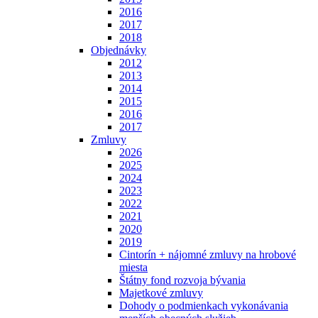
2016
2017
2018
Objednávky
2012
2013
2014
2015
2016
2017
Zmluvy
2026
2025
2024
2023
2022
2021
2020
2019
Cintorín + nájomné zmluvy na hrobové
miesta
Štátny fond rozvoja bývania
Majetkové zmluvy
Dohody o podmienkach vykonávania