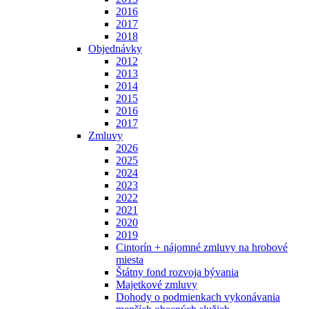
2016
2017
2018
Objednávky
2012
2013
2014
2015
2016
2017
Zmluvy
2026
2025
2024
2023
2022
2021
2020
2019
Cintorín + nájomné zmluvy na hrobové
miesta
Štátny fond rozvoja bývania
Majetkové zmluvy
Dohody o podmienkach vykonávania