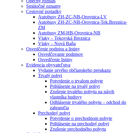
Obecný rozhlas
Smútočné oznamy
Cestovné poriadky
Autobusy ZH-ZC-NB-Orovnica-LV
Autobusy ZH-ZC-NB-Orovnica-Tek.Breznica-
ZM
Autobusy ZM-HB-Orovnica-NB
Vlaky – Tekovská Breznica
Vlaky – Nová Baňa
Osvedčenie podpisu a listiny
Osvedčovanie podpisov
Osvedčenie listiny
Evidencia obyvateľstva
Vydanie prvého občianskeho preukazu
Trvalý pobyt
Potvrdenie o trvalom pobyte
Prihlásenie na trvalý pobyt
Zrušenie trvalého pobytu na návrh
vlastníka budovy
Odhlásenie trvalého pobytu – odchod do
zahraničia
Prechodný pobyt
Potvrdenie o prechodnom pobyte
Prihlásenie na prechodný pobyt
Zrušenie prechodného pobytu