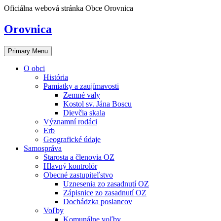
Skip
Oficiálna webová stránka Obce Orovnica
to
content
Orovnica
Primary Menu
O obci
História
Pamiatky a zaujímavosti
Zemné valy
Kostol sv. Jána Boscu
Dievčia skala
Významní rodáci
Erb
Geografické údaje
Samospráva
Starosta a členovia OZ
Hlavný kontrolór
Obecné zastupiteľstvo
Uznesenia zo zasadnutí OZ
Zápisnice zo zasadnutí OZ
Dochádzka poslancov
Voľby
Komunálne voľby