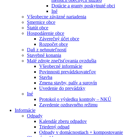
menších obecných služieb
Dotácie a granty poskytnuté obci
Iné
Všeobecne záväzné nariadenia
Smernice obce
Štatút obce
Hospodárenie obce
Záverečný účet obce
Rozpočet obce
Daň z nehnuteľností
Stavebné konania
Malé zdroje znečisťovania ovzdušia
Všeobecné informácie
Povinnosti prevádzkovateľov
Stavba
Zmena stavby, palív a surovín
Uvedenie do prevádzky
Iné
Protokol o výsledku kontroly – NKÚ
Zavedenie ozdravného režimu
Informácie
Odpady
Kalendár zberu odpadov
Triedený odpad
Odpady v domácnostiach + kompostovanie