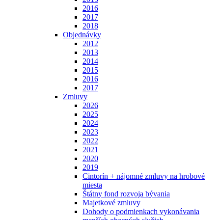
2016
2017
2018
Objednávky
2012
2013
2014
2015
2016
2017
Zmluvy
2026
2025
2024
2023
2022
2021
2020
2019
Cintorín + nájomné zmluvy na hrobové
miesta
Štátny fond rozvoja bývania
Majetkové zmluvy
Dohody o podmienkach vykonávania