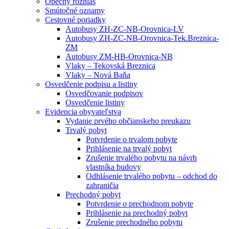
Obecný rozhlas
Smútočné oznamy
Cestovné poriadky
Autobusy ZH-ZC-NB-Orovnica-LV
Autobusy ZH-ZC-NB-Orovnica-Tek.Breznica-
ZM
Autobusy ZM-HB-Orovnica-NB
Vlaky – Tekovská Breznica
Vlaky – Nová Baňa
Osvedčenie podpisu a listiny
Osvedčovanie podpisov
Osvedčenie listiny
Evidencia obyvateľstva
Vydanie prvého občianskeho preukazu
Trvalý pobyt
Potvrdenie o trvalom pobyte
Prihlásenie na trvalý pobyt
Zrušenie trvalého pobytu na návrh
vlastníka budovy
Odhlásenie trvalého pobytu – odchod do
zahraničia
Prechodný pobyt
Potvrdenie o prechodnom pobyte
Prihlásenie na prechodný pobyt
Zrušenie prechodného pobytu