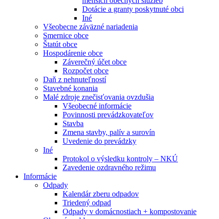
menších obecných služieb
Dotácie a granty poskytnuté obci
Iné
Všeobecne záväzné nariadenia
Smernice obce
Štatút obce
Hospodárenie obce
Záverečný účet obce
Rozpočet obce
Daň z nehnuteľností
Stavebné konania
Malé zdroje znečisťovania ovzdušia
Všeobecné informácie
Povinnosti prevádzkovateľov
Stavba
Zmena stavby, palív a surovín
Uvedenie do prevádzky
Iné
Protokol o výsledku kontroly – NKÚ
Zavedenie ozdravného režimu
Informácie
Odpady
Kalendár zberu odpadov
Triedený odpad
Odpady v domácnostiach + kompostovanie