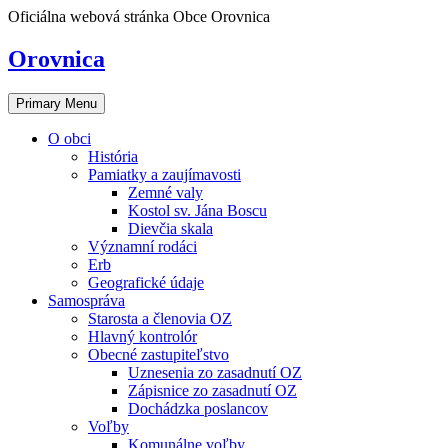
Skip
Oficiálna webová stránka Obce Orovnica
to
content
Orovnica
Primary Menu
O obci
História
Pamiatky a zaujímavosti
Zemné valy
Kostol sv. Jána Boscu
Dievčia skala
Významní rodáci
Erb
Geografické údaje
Samospráva
Starosta a členovia OZ
Hlavný kontrolór
Obecné zastupiteľstvo
Uznesenia zo zasadnutí OZ
Zápisnice zo zasadnutí OZ
Dochádzka poslancov
Voľby
Komunálne voľby