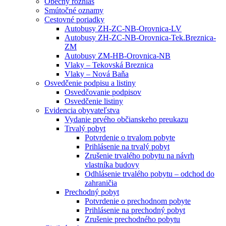
Obecný rozhlas
Smútočné oznamy
Cestovné poriadky
Autobusy ZH-ZC-NB-Orovnica-LV
Autobusy ZH-ZC-NB-Orovnica-Tek.Breznica-
ZM
Autobusy ZM-HB-Orovnica-NB
Vlaky – Tekovská Breznica
Vlaky – Nová Baňa
Osvedčenie podpisu a listiny
Osvedčovanie podpisov
Osvedčenie listiny
Evidencia obyvateľstva
Vydanie prvého občianskeho preukazu
Trvalý pobyt
Potvrdenie o trvalom pobyte
Prihlásenie na trvalý pobyt
Zrušenie trvalého pobytu na návrh
vlastníka budovy
Odhlásenie trvalého pobytu – odchod do
zahraničia
Prechodný pobyt
Potvrdenie o prechodnom pobyte
Prihlásenie na prechodný pobyt
Zrušenie prechodného pobytu