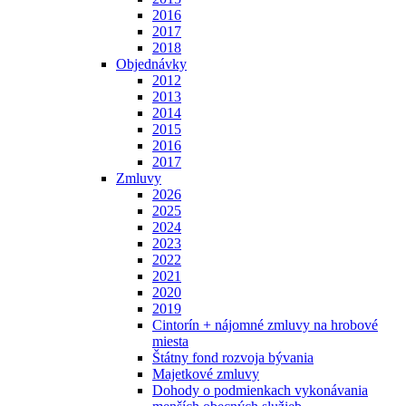
2016
2017
2018
Objednávky
2012
2013
2014
2015
2016
2017
Zmluvy
2026
2025
2024
2023
2022
2021
2020
2019
Cintorín + nájomné zmluvy na hrobové
miesta
Štátny fond rozvoja bývania
Majetkové zmluvy
Dohody o podmienkach vykonávania