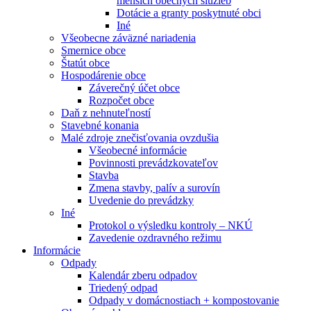
menších obecných služieb
Dotácie a granty poskytnuté obci
Iné
Všeobecne záväzné nariadenia
Smernice obce
Štatút obce
Hospodárenie obce
Záverečný účet obce
Rozpočet obce
Daň z nehnuteľností
Stavebné konania
Malé zdroje znečisťovania ovzdušia
Všeobecné informácie
Povinnosti prevádzkovateľov
Stavba
Zmena stavby, palív a surovín
Uvedenie do prevádzky
Iné
Protokol o výsledku kontroly – NKÚ
Zavedenie ozdravného režimu
Informácie
Odpady
Kalendár zberu odpadov
Triedený odpad
Odpady v domácnostiach + kompostovanie