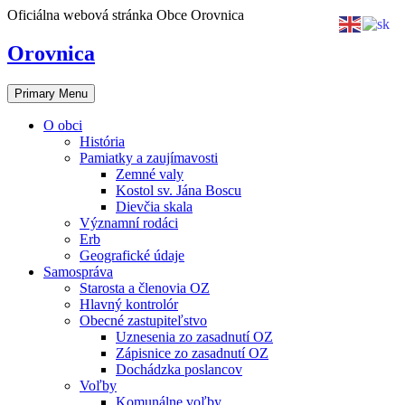
Skip
Oficiálna webová stránka Obce Orovnica
to
content
Orovnica
Primary Menu
O obci
História
Pamiatky a zaujímavosti
Zemné valy
Kostol sv. Jána Boscu
Dievčia skala
Významní rodáci
Erb
Geografické údaje
Samospráva
Starosta a členovia OZ
Hlavný kontrolór
Obecné zastupiteľstvo
Uznesenia zo zasadnutí OZ
Zápisnice zo zasadnutí OZ
Dochádzka poslancov
Voľby
Komunálne voľby