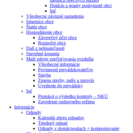
menších obecných služieb
Dotácie a granty poskytnuté obci
Iné
Všeobecne záväzné nariadenia
Smernice obce
Štatút obce
Hospodárenie obce
Záverečný účet obce
Rozpočet obce
Daň z nehnuteľností
Stavebné konania
Malé zdroje znečisťovania ovzdušia
Všeobecné informácie
Povinnosti prevádzkovateľov
Stavba
Zmena stavby, palív a surovín
Uvedenie do prevádzky
Iné
Protokol o výsledku kontroly – NKÚ
Zavedenie ozdravného režimu
Informácie
Odpady
Kalendár zberu odpadov
Triedený odpad
Odpady v domácnostiach + kompostovanie