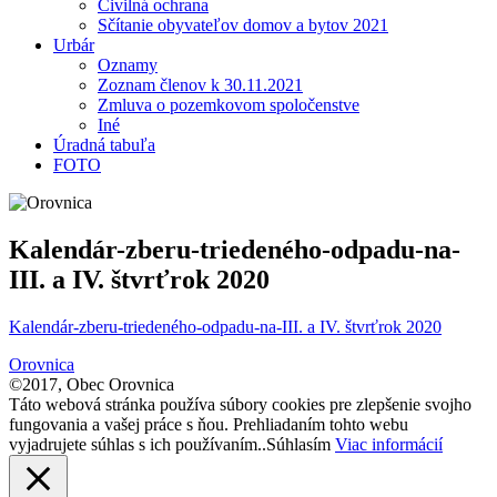
Civilná ochrana
Sčítanie obyvateľov domov a bytov 2021
Urbár
Oznamy
Zoznam členov k 30.11.2021
Zmluva o pozemkovom spoločenstve
Iné
Úradná tabuľa
FOTO
Kalendár-zberu-triedeného-odpadu-na-
III. a IV. štvrťrok 2020
Kalendár-zberu-triedeného-odpadu-na-III. a IV. štvrťrok 2020
Orovnica
©2017, Obec Orovnica
Táto webová stránka používa súbory cookies pre zlepšenie svojho
fungovania a vašej práce s ňou. Prehliadaním tohto webu
vyjadrujete súhlas s ich používaním..
Súhlasím
Viac informácií