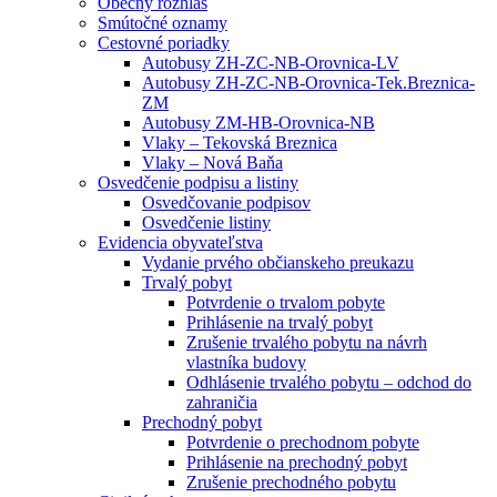
Obecný rozhlas
Smútočné oznamy
Cestovné poriadky
Autobusy ZH-ZC-NB-Orovnica-LV
Autobusy ZH-ZC-NB-Orovnica-Tek.Breznica-
ZM
Autobusy ZM-HB-Orovnica-NB
Vlaky – Tekovská Breznica
Vlaky – Nová Baňa
Osvedčenie podpisu a listiny
Osvedčovanie podpisov
Osvedčenie listiny
Evidencia obyvateľstva
Vydanie prvého občianskeho preukazu
Trvalý pobyt
Potvrdenie o trvalom pobyte
Prihlásenie na trvalý pobyt
Zrušenie trvalého pobytu na návrh
vlastníka budovy
Odhlásenie trvalého pobytu – odchod do
zahraničia
Prechodný pobyt
Potvrdenie o prechodnom pobyte
Prihlásenie na prechodný pobyt
Zrušenie prechodného pobytu