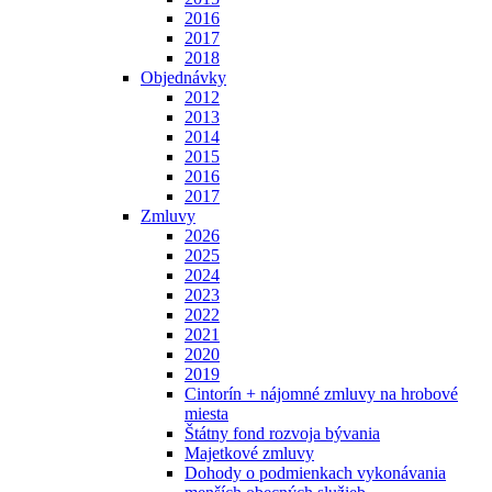
2016
2017
2018
Objednávky
2012
2013
2014
2015
2016
2017
Zmluvy
2026
2025
2024
2023
2022
2021
2020
2019
Cintorín + nájomné zmluvy na hrobové
miesta
Štátny fond rozvoja bývania
Majetkové zmluvy
Dohody o podmienkach vykonávania