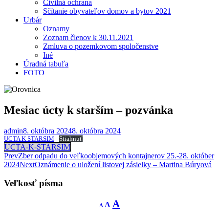
Civilná ochrana
Sčítanie obyvateľov domov a bytov 2021
Urbár
Oznamy
Zoznam členov k 30.11.2021
Zmluva o pozemkovom spoločenstve
Iné
Úradná tabuľa
FOTO
Mesiac úcty k starším – pozvánka
admin
8. októbra 2024
8. októbra 2024
UCTA K STARSIM
Stiahnuť
UCTA-K-STARSIM
Post
Prev
Zber odpadu do veľkoobjemových kontajnerov 25.-28. október
2024
Next
Oznámenie o uložení listovej zásielky – Martina Búryová
navigation
Veľkosť písma
Decrease
Reset
Increase
A
A
A
font
font
size.
font