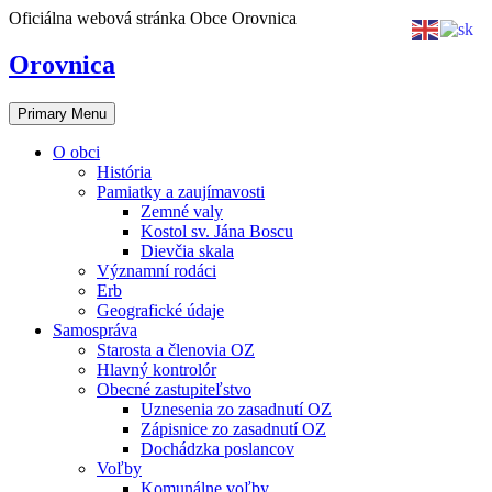
Skip
Oficiálna webová stránka Obce Orovnica
to
content
Orovnica
Primary Menu
O obci
História
Pamiatky a zaujímavosti
Zemné valy
Kostol sv. Jána Boscu
Dievčia skala
Významní rodáci
Erb
Geografické údaje
Samospráva
Starosta a členovia OZ
Hlavný kontrolór
Obecné zastupiteľstvo
Uznesenia zo zasadnutí OZ
Zápisnice zo zasadnutí OZ
Dochádzka poslancov
Voľby
Komunálne voľby