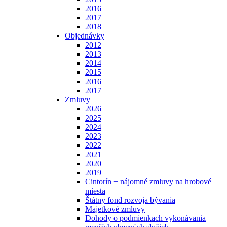
2016
2017
2018
Objednávky
2012
2013
2014
2015
2016
2017
Zmluvy
2026
2025
2024
2023
2022
2021
2020
2019
Cintorín + nájomné zmluvy na hrobové
miesta
Štátny fond rozvoja bývania
Majetkové zmluvy
Dohody o podmienkach vykonávania