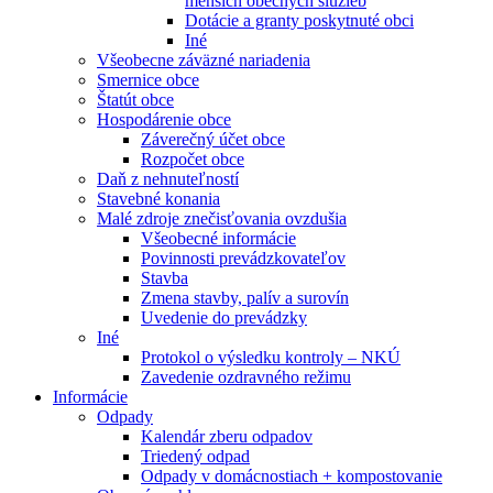
menších obecných služieb
Dotácie a granty poskytnuté obci
Iné
Všeobecne záväzné nariadenia
Smernice obce
Štatút obce
Hospodárenie obce
Záverečný účet obce
Rozpočet obce
Daň z nehnuteľností
Stavebné konania
Malé zdroje znečisťovania ovzdušia
Všeobecné informácie
Povinnosti prevádzkovateľov
Stavba
Zmena stavby, palív a surovín
Uvedenie do prevádzky
Iné
Protokol o výsledku kontroly – NKÚ
Zavedenie ozdravného režimu
Informácie
Odpady
Kalendár zberu odpadov
Triedený odpad
Odpady v domácnostiach + kompostovanie