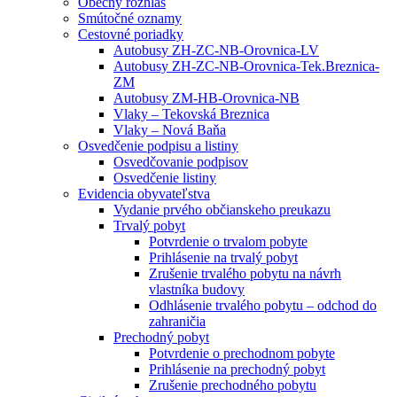
Obecný rozhlas
Smútočné oznamy
Cestovné poriadky
Autobusy ZH-ZC-NB-Orovnica-LV
Autobusy ZH-ZC-NB-Orovnica-Tek.Breznica-
ZM
Autobusy ZM-HB-Orovnica-NB
Vlaky – Tekovská Breznica
Vlaky – Nová Baňa
Osvedčenie podpisu a listiny
Osvedčovanie podpisov
Osvedčenie listiny
Evidencia obyvateľstva
Vydanie prvého občianskeho preukazu
Trvalý pobyt
Potvrdenie o trvalom pobyte
Prihlásenie na trvalý pobyt
Zrušenie trvalého pobytu na návrh
vlastníka budovy
Odhlásenie trvalého pobytu – odchod do
zahraničia
Prechodný pobyt
Potvrdenie o prechodnom pobyte
Prihlásenie na prechodný pobyt
Zrušenie prechodného pobytu