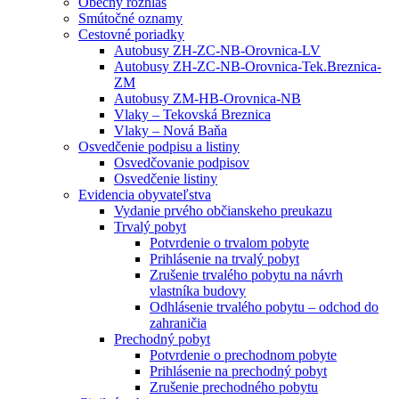
Obecný rozhlas
Smútočné oznamy
Cestovné poriadky
Autobusy ZH-ZC-NB-Orovnica-LV
Autobusy ZH-ZC-NB-Orovnica-Tek.Breznica-
ZM
Autobusy ZM-HB-Orovnica-NB
Vlaky – Tekovská Breznica
Vlaky – Nová Baňa
Osvedčenie podpisu a listiny
Osvedčovanie podpisov
Osvedčenie listiny
Evidencia obyvateľstva
Vydanie prvého občianskeho preukazu
Trvalý pobyt
Potvrdenie o trvalom pobyte
Prihlásenie na trvalý pobyt
Zrušenie trvalého pobytu na návrh
vlastníka budovy
Odhlásenie trvalého pobytu – odchod do
zahraničia
Prechodný pobyt
Potvrdenie o prechodnom pobyte
Prihlásenie na prechodný pobyt
Zrušenie prechodného pobytu