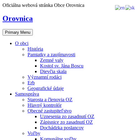
Skip
Oficiálna webová stránka Obce Orovnica
to
content
Orovnica
Primary Menu
O obci
História
Pamiatky a zaujímavosti
Zemné valy
Kostol sv. Jána Boscu
Dievčia skala
Významní rodáci
Erb
Geografické údaje
Samospráva
Starosta a členovia OZ
Hlavný kontrolór
Obecné zastupiteľstvo
Uznesenia zo zasadnutí OZ
Zápisnice zo zasadnutí OZ
Dochádzka poslancov
Voľby
Komunálne voľby