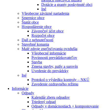
menších obecných služieb
Dotácie a granty poskytnuté obci
Iné
Všeobecne záväzné nariadenia
Smernice obce
Štatút obce
Hospodárenie obce
Záverečný účet obce
Rozpočet obce
Daň z nehnuteľností
Stavebné konania
Malé zdroje znečisťovania ovzdušia
Všeobecné informácie
Povinnosti prevádzkovateľov
Stavba
Zmena stavby, palív a surovín
Uvedenie do prevádzky
Iné
Protokol o výsledku kontroly – NKÚ
Zavedenie ozdravného režimu
Informácie
Odpady
Kalendár zberu odpadov
Triedený odpad
Odpady v domácnostiach + kompostovanie