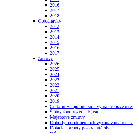
2016
2017
2018
Objednávky
2012
2013
2014
2015
2016
2017
Zmluvy
2026
2025
2024
2023
2022
2021
2020
2019
Cintorín + nájomné zmluvy na hrobové mies
Štátny fond rozvoja bývania
Majetkové zmluvy
Dohody o podmienkach vykonávania menšíc
Dotácie a granty poskytnuté obci