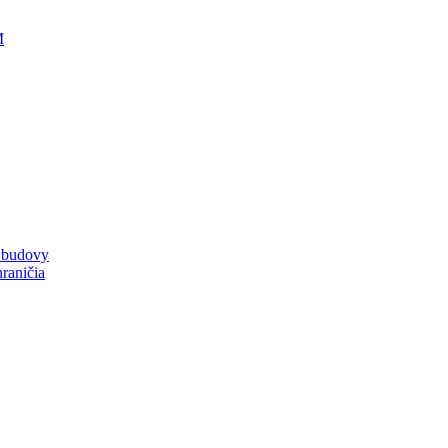
M
a budovy
raničia