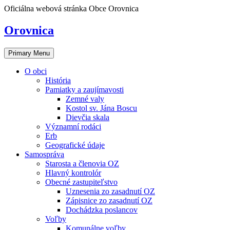
Skip
Oficiálna webová stránka Obce Orovnica
to
content
Orovnica
Primary Menu
O obci
História
Pamiatky a zaujímavosti
Zemné valy
Kostol sv. Jána Boscu
Dievčia skala
Významní rodáci
Erb
Geografické údaje
Samospráva
Starosta a členovia OZ
Hlavný kontrolór
Obecné zastupiteľstvo
Uznesenia zo zasadnutí OZ
Zápisnice zo zasadnutí OZ
Dochádzka poslancov
Voľby
Komunálne voľby