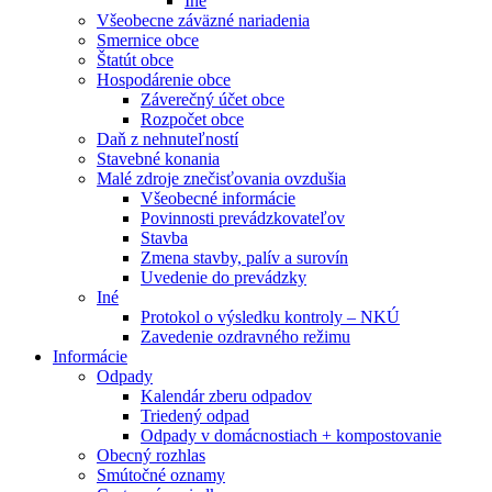
Iné
Všeobecne záväzné nariadenia
Smernice obce
Štatút obce
Hospodárenie obce
Záverečný účet obce
Rozpočet obce
Daň z nehnuteľností
Stavebné konania
Malé zdroje znečisťovania ovzdušia
Všeobecné informácie
Povinnosti prevádzkovateľov
Stavba
Zmena stavby, palív a surovín
Uvedenie do prevádzky
Iné
Protokol o výsledku kontroly – NKÚ
Zavedenie ozdravného režimu
Informácie
Odpady
Kalendár zberu odpadov
Triedený odpad
Odpady v domácnostiach + kompostovanie
Obecný rozhlas
Smútočné oznamy