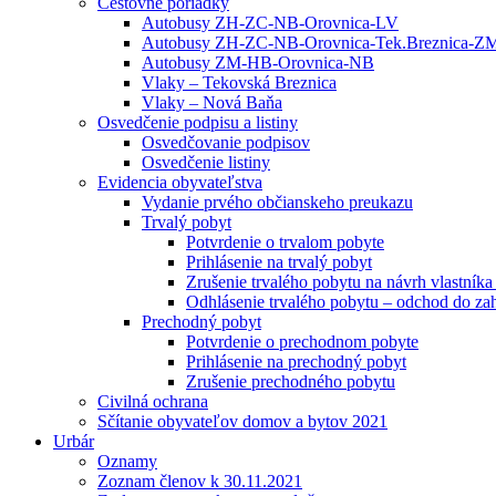
Cestovné poriadky
Autobusy ZH-ZC-NB-Orovnica-LV
Autobusy ZH-ZC-NB-Orovnica-Tek.Breznica-Z
Autobusy ZM-HB-Orovnica-NB
Vlaky – Tekovská Breznica
Vlaky – Nová Baňa
Osvedčenie podpisu a listiny
Osvedčovanie podpisov
Osvedčenie listiny
Evidencia obyvateľstva
Vydanie prvého občianskeho preukazu
Trvalý pobyt
Potvrdenie o trvalom pobyte
Prihlásenie na trvalý pobyt
Zrušenie trvalého pobytu na návrh vlastník
Odhlásenie trvalého pobytu – odchod do zah
Prechodný pobyt
Potvrdenie o prechodnom pobyte
Prihlásenie na prechodný pobyt
Zrušenie prechodného pobytu
Civilná ochrana
Sčítanie obyvateľov domov a bytov 2021
Urbár
Oznamy
Zoznam členov k 30.11.2021