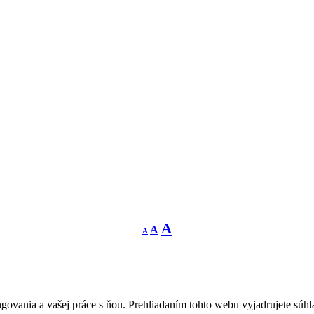
Decrease
Reset
Increase
A
A
A
font
font
size.
font
size.
size.
govania a vašej práce s ňou. Prehliadaním tohto webu vyjadrujete súhla