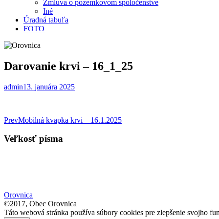
Zmluva o pozemkovom spoločenstve
Iné
Úradná tabuľa
FOTO
Darovanie krvi – 16_1_25
admin
13. januára 2025
Post
Prev
Mobilná kvapka krvi – 16.1.2025
navigation
Veľkosť písma
Orovnica
©2017, Obec Orovnica
Táto webová stránka používa súbory cookies pre zlepšenie svojho fun