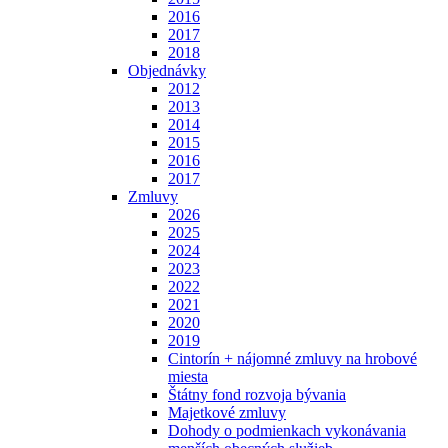
2016
2017
2018
Objednávky
2012
2013
2014
2015
2016
2017
Zmluvy
2026
2025
2024
2023
2022
2021
2020
2019
Cintorín + nájomné zmluvy na hrobové
miesta
Štátny fond rozvoja bývania
Majetkové zmluvy
Dohody o podmienkach vykonávania