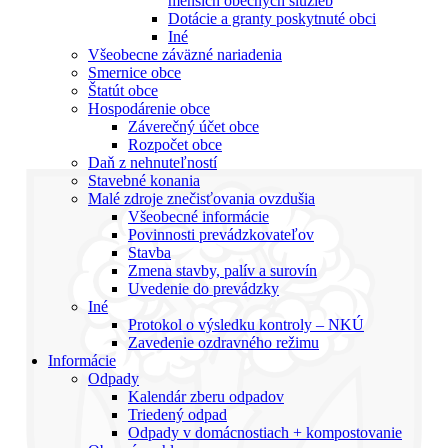
menších obecných služieb
Dotácie a granty poskytnuté obci
Iné
Všeobecne záväzné nariadenia
Smernice obce
Štatút obce
Hospodárenie obce
Záverečný účet obce
Rozpočet obce
Daň z nehnuteľností
Stavebné konania
Malé zdroje znečisťovania ovzdušia
Všeobecné informácie
Povinnosti prevádzkovateľov
Stavba
Zmena stavby, palív a surovín
Uvedenie do prevádzky
Iné
Protokol o výsledku kontroly – NKÚ
Zavedenie ozdravného režimu
Informácie
Odpady
Kalendár zberu odpadov
Triedený odpad
Odpady v domácnostiach + kompostovanie