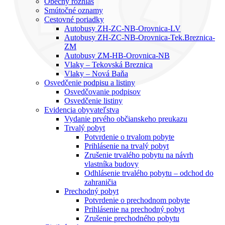
Obecný rozhlas
Smútočné oznamy
Cestovné poriadky
Autobusy ZH-ZC-NB-Orovnica-LV
Autobusy ZH-ZC-NB-Orovnica-Tek.Breznica-
ZM
Autobusy ZM-HB-Orovnica-NB
Vlaky – Tekovská Breznica
Vlaky – Nová Baňa
Osvedčenie podpisu a listiny
Osvedčovanie podpisov
Osvedčenie listiny
Evidencia obyvateľstva
Vydanie prvého občianskeho preukazu
Trvalý pobyt
Potvrdenie o trvalom pobyte
Prihlásenie na trvalý pobyt
Zrušenie trvalého pobytu na návrh
vlastníka budovy
Odhlásenie trvalého pobytu – odchod do
zahraničia
Prechodný pobyt
Potvrdenie o prechodnom pobyte
Prihlásenie na prechodný pobyt
Zrušenie prechodného pobytu