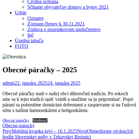
Civilná ochrana
Sčítanie obyvateľov domov a bytov 2021
Urbár
Oznamy
Zoznam členov k 30.11.2021
Zmluva o pozemkovom spoločenstve
Iné
Úradná tabuľa
FOTO
Obecné páračky – 2025
admin
22. januára 2025
24. januára 2025
Obecné páračky mali v našej obci dlhoročnú tradíciu. Po rokoch
sme sa k tejto tradícii opäť vrátili a snažíme sa ju pripomínať. Popri
páraní sa pohostíme domácimi dobrotami a zaspievame si na ľudovú
nôtu s našimi harmonikármi a heligonkármi.
Obecné páračky
Stiahnuť
Obecne-paracky
Post
Prev
Mobilná kvapka krvi – 16.1.2025
Next
Obmedzenie otváracích
hodín Slovenskej pošty v Tekovskej Breznici