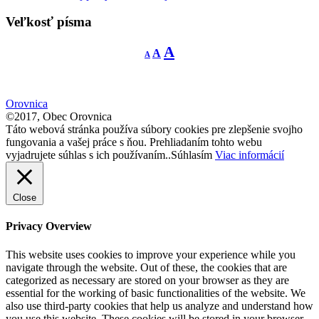
navigation
Veľkosť písma
Decrease
Reset
Increase
A
A
A
font
font
size.
font
size.
size.
Orovnica
©2017, Obec Orovnica
Táto webová stránka používa súbory cookies pre zlepšenie svojho
fungovania a vašej práce s ňou. Prehliadaním tohto webu
vyjadrujete súhlas s ich používaním..
Súhlasím
Viac informácií
Close
Privacy Overview
This website uses cookies to improve your experience while you
navigate through the website. Out of these, the cookies that are
categorized as necessary are stored on your browser as they are
essential for the working of basic functionalities of the website. We
also use third-party cookies that help us analyze and understand how
you use this website. These cookies will be stored in your browser