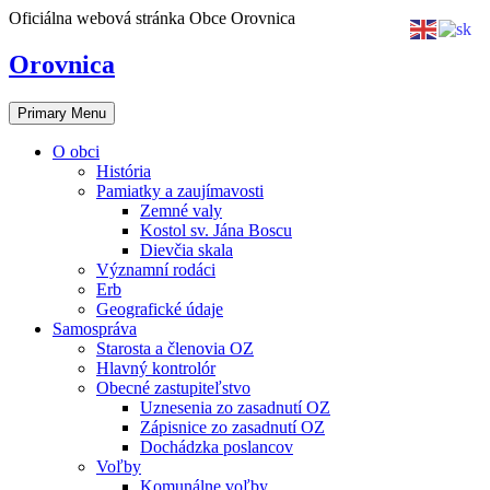
Skip
Oficiálna webová stránka Obce Orovnica
to
content
Orovnica
Primary Menu
O obci
História
Pamiatky a zaujímavosti
Zemné valy
Kostol sv. Jána Boscu
Dievčia skala
Významní rodáci
Erb
Geografické údaje
Samospráva
Starosta a členovia OZ
Hlavný kontrolór
Obecné zastupiteľstvo
Uznesenia zo zasadnutí OZ
Zápisnice zo zasadnutí OZ
Dochádzka poslancov
Voľby
Komunálne voľby