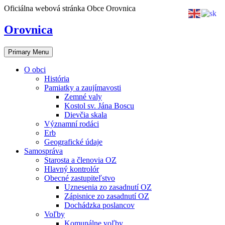
Skip
Oficiálna webová stránka Obce Orovnica
to
content
Orovnica
Primary Menu
O obci
História
Pamiatky a zaujímavosti
Zemné valy
Kostol sv. Jána Boscu
Dievčia skala
Významní rodáci
Erb
Geografické údaje
Samospráva
Starosta a členovia OZ
Hlavný kontrolór
Obecné zastupiteľstvo
Uznesenia zo zasadnutí OZ
Zápisnice zo zasadnutí OZ
Dochádzka poslancov
Voľby
Komunálne voľby