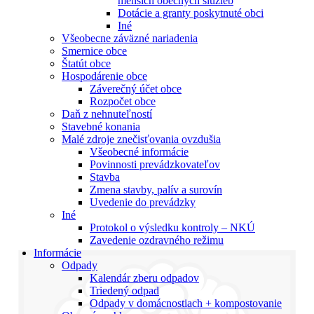
menších obecných služieb
Dotácie a granty poskytnuté obci
Iné
Všeobecne záväzné nariadenia
Smernice obce
Štatút obce
Hospodárenie obce
Záverečný účet obce
Rozpočet obce
Daň z nehnuteľností
Stavebné konania
Malé zdroje znečisťovania ovzdušia
Všeobecné informácie
Povinnosti prevádzkovateľov
Stavba
Zmena stavby, palív a surovín
Uvedenie do prevádzky
Iné
Protokol o výsledku kontroly – NKÚ
Zavedenie ozdravného režimu
Informácie
Odpady
Kalendár zberu odpadov
Triedený odpad
Odpady v domácnostiach + kompostovanie