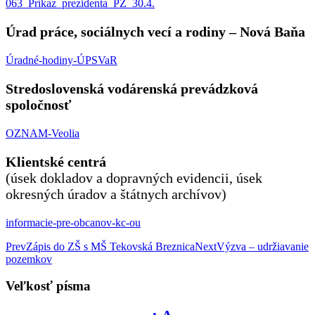
063_Príkaz_prezidenta_PZ_30.4.
Úrad práce, sociálnych vecí a rodiny – Nová Baňa
Úradné-hodiny-ÚPSVaR
Stredoslovenská vodárenská prevádzková
spoločnosť
OZNAM-Veolia
Klientské centrá
(úsek dokladov a dopravných evidencii, úsek
okresných úradov a štátnych archívov)
informacie-pre-obcanov-kc-ou
Post
Prev
Zápis do ZŠ s MŠ Tekovská Breznica
Next
Výzva – udržiavanie
pozemkov
navigation
Veľkosť písma
Decrease
Reset
Increase