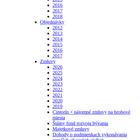
2016
2017
2018
Objednávky
2012
2013
2014
2015
2016
2017
Zmluvy
2026
2025
2024
2023
2022
2021
2020
2019
Cintorín + nájomné zmluvy na hrobové
miesta
Štátny fond rozvoja bývania
Majetkové zmluvy
Dohody o podmienkach vykonávania