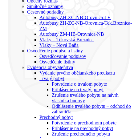
Obecný rozhlas
Smútočné oznamy
Cestovné poriadky
Autobusy ZH-ZC-NB-Orovnica-LV
Autobusy ZH-ZC-NB-Orovnica-Tek.Breznica-
ZM
Autobusy ZM-HB-Orovnica-NB
Vlaky – Tekovská Breznica
Vlaky – Nová Baňa
Osvedčenie podpisu a listiny
Osvedčovanie podpisov
Osvedčenie listiny
Evidencia obyvateľstva
Vydanie prvého občianskeho preukazu
Trvalý pobyt
Potvrdenie o trvalom pobyte
Prihlásenie na trvalý pobyt
Zrušenie trvalého pobytu na návrh
vlastníka budovy
Odhlásenie trvalého pobytu – odchod do
zahraničia
Prechodný pobyt
Potvrdenie o prechodnom pobyte
Prihlásenie na prechodný pobyt
Zrušenie prechodného pobytu