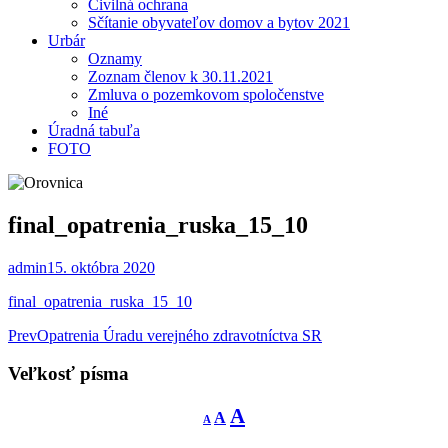
Civilná ochrana
Sčítanie obyvateľov domov a bytov 2021
Urbár
Oznamy
Zoznam členov k 30.11.2021
Zmluva o pozemkovom spoločenstve
Iné
Úradná tabuľa
FOTO
final_opatrenia_ruska_15_10
admin
15. októbra 2020
final_opatrenia_ruska_15_10
Post
Prev
Opatrenia Úradu verejného zdravotníctva SR
navigation
Veľkosť písma
Decrease
Reset
Increase
A
A
A
font
font
size.
font
size.