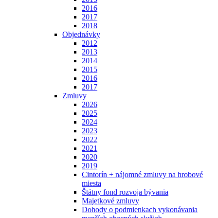
2016
2017
2018
Objednávky
2012
2013
2014
2015
2016
2017
Zmluvy
2026
2025
2024
2023
2022
2021
2020
2019
Cintorín + nájomné zmluvy na hrobové
miesta
Štátny fond rozvoja bývania
Majetkové zmluvy
Dohody o podmienkach vykonávania