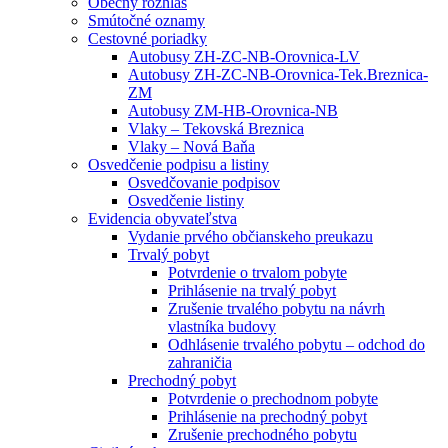
Obecný rozhlas
Smútočné oznamy
Cestovné poriadky
Autobusy ZH-ZC-NB-Orovnica-LV
Autobusy ZH-ZC-NB-Orovnica-Tek.Breznica-
ZM
Autobusy ZM-HB-Orovnica-NB
Vlaky – Tekovská Breznica
Vlaky – Nová Baňa
Osvedčenie podpisu a listiny
Osvedčovanie podpisov
Osvedčenie listiny
Evidencia obyvateľstva
Vydanie prvého občianskeho preukazu
Trvalý pobyt
Potvrdenie o trvalom pobyte
Prihlásenie na trvalý pobyt
Zrušenie trvalého pobytu na návrh
vlastníka budovy
Odhlásenie trvalého pobytu – odchod do
zahraničia
Prechodný pobyt
Potvrdenie o prechodnom pobyte
Prihlásenie na prechodný pobyt
Zrušenie prechodného pobytu