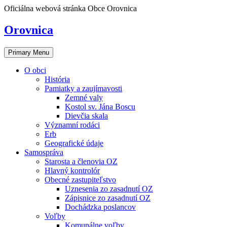
Skip
Oficiálna webová stránka Obce Orovnica
to
content
Orovnica
Primary Menu
O obci
História
Pamiatky a zaujímavosti
Zemné valy
Kostol sv. Jána Boscu
Dievčia skala
Významní rodáci
Erb
Geografické údaje
Samospráva
Starosta a členovia OZ
Hlavný kontrolór
Obecné zastupiteľstvo
Uznesenia zo zasadnutí OZ
Zápisnice zo zasadnutí OZ
Dochádzka poslancov
Voľby
Komunálne voľby