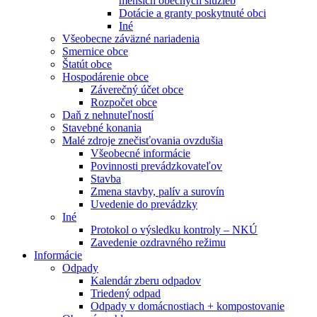
menších obecných služieb
Dotácie a granty poskytnuté obci
Iné
Všeobecne záväzné nariadenia
Smernice obce
Štatút obce
Hospodárenie obce
Záverečný účet obce
Rozpočet obce
Daň z nehnuteľností
Stavebné konania
Malé zdroje znečisťovania ovzdušia
Všeobecné informácie
Povinnosti prevádzkovateľov
Stavba
Zmena stavby, palív a surovín
Uvedenie do prevádzky
Iné
Protokol o výsledku kontroly – NKÚ
Zavedenie ozdravného režimu
Informácie
Odpady
Kalendár zberu odpadov
Triedený odpad
Odpady v domácnostiach + kompostovanie