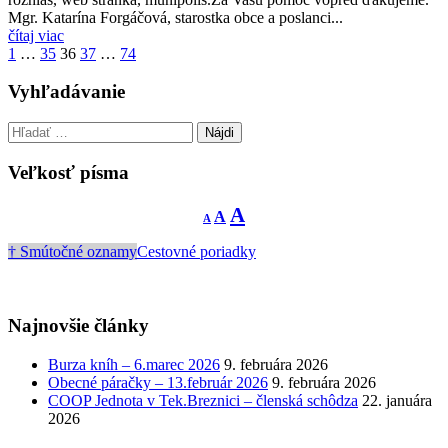
Mgr. Katarína Forgáčová, starostka obce a poslanci...
čítaj viac
Stránkovanie
1
…
35
36
37
…
74
príspevkov
Vyhľadávanie
Hľadať:
Veľkosť písma
Decrease
Reset
Increase
A
A
A
font
font
size.
font
size.
† Smútočné oznamy
Cestovné poriadky
size.
Najnovšie články
Burza kníh – 6.marec 2026
9. februára 2026
Obecné páračky – 13.február 2026
9. februára 2026
COOP Jednota v Tek.Breznici – členská schôdza
22. januára
2026