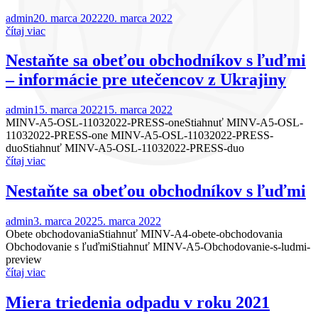
admin
20. marca 2022
20. marca 2022
čítaj viac
Nestaňte sa obeťou obchodníkov s ľuďmi
– informácie pre utečencov z Ukrajiny
admin
15. marca 2022
15. marca 2022
MINV-A5-OSL-11032022-PRESS-oneStiahnuť MINV-A5-OSL-
11032022-PRESS-one MINV-A5-OSL-11032022-PRESS-
duoStiahnuť MINV-A5-OSL-11032022-PRESS-duo
čítaj viac
Nestaňte sa obeťou obchodníkov s ľuďmi
admin
3. marca 2022
5. marca 2022
Obete obchodovaniaStiahnuť MINV-A4-obete-obchodovania
Obchodovanie s ľuďmiStiahnuť MINV-A5-Obchodovanie-s-ludmi-
preview
čítaj viac
Miera triedenia odpadu v roku 2021