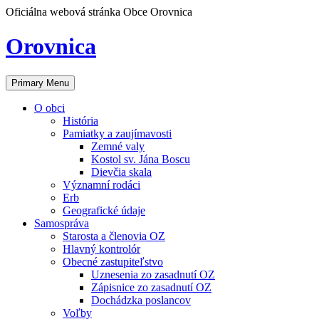
Skip
Oficiálna webová stránka Obce Orovnica
to
content
Orovnica
Primary Menu
O obci
História
Pamiatky a zaujímavosti
Zemné valy
Kostol sv. Jána Boscu
Dievčia skala
Významní rodáci
Erb
Geografické údaje
Samospráva
Starosta a členovia OZ
Hlavný kontrolór
Obecné zastupiteľstvo
Uznesenia zo zasadnutí OZ
Zápisnice zo zasadnutí OZ
Dochádzka poslancov
Voľby