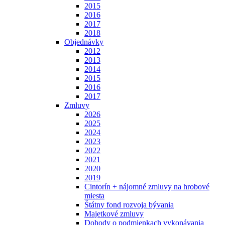
2015
2016
2017
2018
Objednávky
2012
2013
2014
2015
2016
2017
Zmluvy
2026
2025
2024
2023
2022
2021
2020
2019
Cintorín + nájomné zmluvy na hrobové
miesta
Štátny fond rozvoja bývania
Majetkové zmluvy
Dohody o podmienkach vykonávania