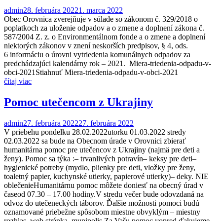
admin
28. februára 2022
1. marca 2022
Obec Orovnica zverejňuje v súlade so zákonom č. 329/2018 o
poplatkoch za uloženie odpadov a o zmene a doplnení zákona č.
587/2004 Z. z. o Environmentálnom fonde a o zmene a doplnení
niektorých zákonov v znení neskorších predpisov, § 4, ods.
6 informáciu o úrovni vytriedenia komunálnych odpadov za
predchádzajúci kalendárny rok – 2021. Miera-triedenia-odpadu-v-
obci-2021Stiahnuť Miera-triedenia-odpadu-v-obci-2021
čítaj viac
Pomoc utečencom z Ukrajiny
admin
27. februára 2022
27. februára 2022
V priebehu pondelku 28.02.2022utorku 01.03.2022 stredy
02.03.2022 sa bude na Obecnom úrade v Orovnici zbierať
humanitárna pomoc pre utečencov z Ukrajiny (najmä pre deti a
ženy). Pomoc sa týka :– trvanlivých potravín– keksy pre deti–
hygienické potreby (mydlo, plienky pre deti, vložky pre ženy,
toaletný papier, kuchynské utierky, papierové utierky)– deky. NIE
oblečenieHumanitárnu pomoc môžete doniesť na obecný úrad v
časeod 07.30 – 17.00 hodiny.V stredu večer bude odovzdaná na
odvoz do utečeneckých táborov. Ďalšie možnosti pomoci budú
oznamované priebežne spôsobom miestne obvyklým – miestny
rozhlas, web stránka, munipolis.Za Vašu pomoc vopred ďakujeme.