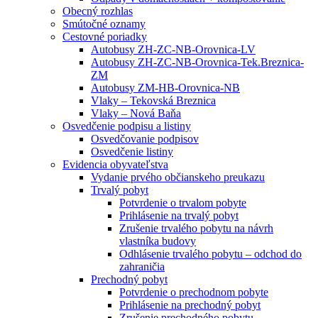
Obecný rozhlas
Smútočné oznamy
Cestovné poriadky
Autobusy ZH-ZC-NB-Orovnica-LV
Autobusy ZH-ZC-NB-Orovnica-Tek.Breznica-
ZM
Autobusy ZM-HB-Orovnica-NB
Vlaky – Tekovská Breznica
Vlaky – Nová Baňa
Osvedčenie podpisu a listiny
Osvedčovanie podpisov
Osvedčenie listiny
Evidencia obyvateľstva
Vydanie prvého občianskeho preukazu
Trvalý pobyt
Potvrdenie o trvalom pobyte
Prihlásenie na trvalý pobyt
Zrušenie trvalého pobytu na návrh
vlastníka budovy
Odhlásenie trvalého pobytu – odchod do
zahraničia
Prechodný pobyt
Potvrdenie o prechodnom pobyte
Prihlásenie na prechodný pobyt
Zrušenie prechodného pobytu