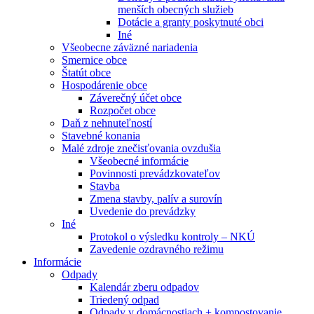
menších obecných služieb
Dotácie a granty poskytnuté obci
Iné
Všeobecne záväzné nariadenia
Smernice obce
Štatút obce
Hospodárenie obce
Záverečný účet obce
Rozpočet obce
Daň z nehnuteľností
Stavebné konania
Malé zdroje znečisťovania ovzdušia
Všeobecné informácie
Povinnosti prevádzkovateľov
Stavba
Zmena stavby, palív a surovín
Uvedenie do prevádzky
Iné
Protokol o výsledku kontroly – NKÚ
Zavedenie ozdravného režimu
Informácie
Odpady
Kalendár zberu odpadov
Triedený odpad
Odpady v domácnostiach + kompostovanie