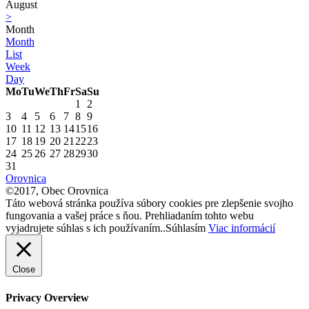
August
>
Month
Month
List
Week
Day
Mo
Tu
We
Th
Fr
Sa
Su
1
2
3
4
5
6
7
8
9
10
11
12
13
14
15
16
17
18
19
20
21
22
23
24
25
26
27
28
29
30
31
Orovnica
©2017, Obec Orovnica
Táto webová stránka používa súbory cookies pre zlepšenie svojho
fungovania a vašej práce s ňou. Prehliadaním tohto webu
vyjadrujete súhlas s ich používaním..
Súhlasím
Viac informácií
Close
Privacy Overview