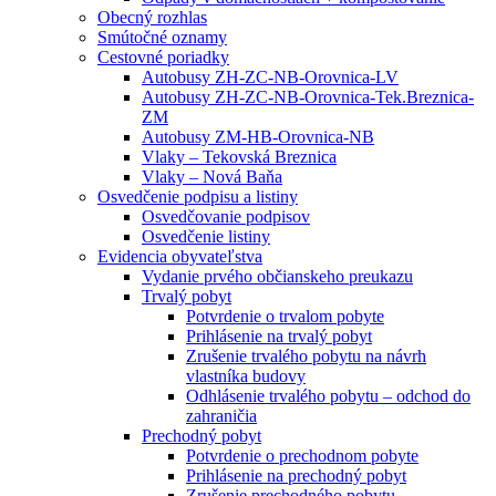
Obecný rozhlas
Smútočné oznamy
Cestovné poriadky
Autobusy ZH-ZC-NB-Orovnica-LV
Autobusy ZH-ZC-NB-Orovnica-Tek.Breznica-
ZM
Autobusy ZM-HB-Orovnica-NB
Vlaky – Tekovská Breznica
Vlaky – Nová Baňa
Osvedčenie podpisu a listiny
Osvedčovanie podpisov
Osvedčenie listiny
Evidencia obyvateľstva
Vydanie prvého občianskeho preukazu
Trvalý pobyt
Potvrdenie o trvalom pobyte
Prihlásenie na trvalý pobyt
Zrušenie trvalého pobytu na návrh
vlastníka budovy
Odhlásenie trvalého pobytu – odchod do
zahraničia
Prechodný pobyt
Potvrdenie o prechodnom pobyte
Prihlásenie na prechodný pobyt
Zrušenie prechodného pobytu