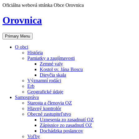
Skip
Oficiálna webová stránka Obce Orovnica
to
content
Orovnica
Primary Menu
O obci
História
Pamiatky a zaujímavosti
Zemné valy
Kostol sv. Jána Boscu
Dievčia skala
Významní rodáci
Erb
Geografické údaje
Samospráva
Starosta a členovia OZ
Hlavný kontrolór
Obecné zastupiteľstvo
Uznesenia zo zasadnutí OZ
Zápisnice zo zasadnutí OZ
Dochádzka poslancov
Voľby