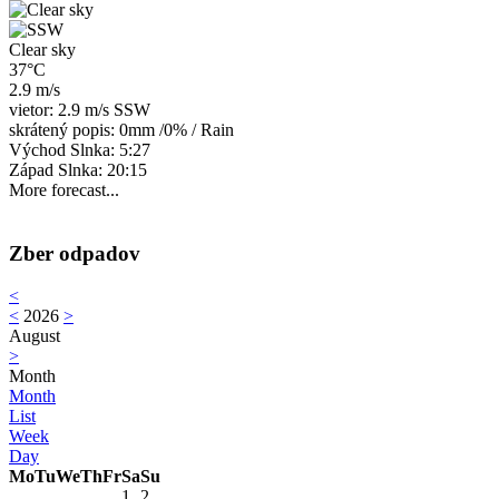
Clear sky
37°C
2.9 m/s
vietor: 2.9 m/s SSW
skrátený popis:
0mm
/
0%
/
Rain
Východ Slnka: 5:27
Západ Slnka: 20:15
More forecast...
Zber odpadov
<
<
2026
>
August
>
Month
Month
List
Week
Day
Mo
Tu
We
Th
Fr
Sa
Su
1
2