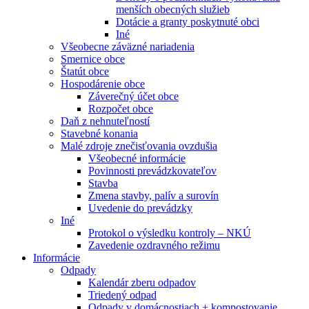
menších obecných služieb
Dotácie a granty poskytnuté obci
Iné
Všeobecne záväzné nariadenia
Smernice obce
Štatút obce
Hospodárenie obce
Záverečný účet obce
Rozpočet obce
Daň z nehnuteľností
Stavebné konania
Malé zdroje znečisťovania ovzdušia
Všeobecné informácie
Povinnosti prevádzkovateľov
Stavba
Zmena stavby, palív a surovín
Uvedenie do prevádzky
Iné
Protokol o výsledku kontroly – NKÚ
Zavedenie ozdravného režimu
Informácie
Odpady
Kalendár zberu odpadov
Triedený odpad
Odpady v domácnostiach + kompostovanie