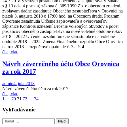
24.7.2018 Všetkým poslancom obecného zastupiteľstva V súlade
s § 13 ods. 4 písm. a) zákona č. 369/1990 Zb. o obecnom zriadení,
zvolávam riadne zasadnutie Obecného zastupiteľstva v Orovnici na
piatok 3. augusta 2018 o 17:00 hod. na Obecnom úrade. Program :
Otvorenie zasadnutia Určenie zapisovateľa a overovateľov
zápisnice Kontrola uznesení Určenie volebných obvodov a počet
poslancov obecného zastupiteľstva na nové volebné obdobie rokov
2018 – 2022 Určenie rozsahu funkcie starostu obce na volebné
obdobie 2018 – 2022. Zmena Finančného rozpočtu Obce Orovnica
na rok 2018 – rozpočtové opatrenie č. 3 a č. 4 ....
čítaj viac
Návrh záverečného účtu Obce Orovnica
za rok 2017
admin
4. júla 2018
Návrh záverečného účtu za rok 2017
čítaj viac
Stránkovanie
1
…
70
71
72
…
74
príspevkov
Vyhľadávanie
Hľadať: