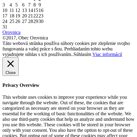
3
4
5
6
7
8
9
10
11
12
13
14
15
16
17
18
19
20
21
22
23
24
25
26
27
28
29
30
31
Orovnica
©2017, Obec Orovnica
Táto webová stránka používa súbory cookies pre zlepšenie svojho
fungovania a vašej práce s ňou. Prehliadaním tohto webu
vyjadrujete súhlas s ich používaním..
Súhlasím
Viac informácií
Close
Privacy Overview
This website uses cookies to improve your experience while you
navigate through the website. Out of these, the cookies that are
categorized as necessary are stored on your browser as they are
essential for the working of basic functionalities of the website. We
also use third-party cookies that help us analyze and understand how
you use this website. These cookies will be stored in your browser
only with your consent. You also have the option to opt-out of these
cookies. But opting out of some of these cookies may affect your