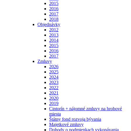
2015
2016
2017
2018
Objednávky
2012
2013
2014
2015
2016
2017
Zmluvy
2026
2025
2024
2023
2022
2021
2020
2019
Cintorín + nájomné zmluvy na hrobové
miesta
Štátny fond rozvoja bývania
Majetkové zmluvy
Dohody o podmienkach vykonávania