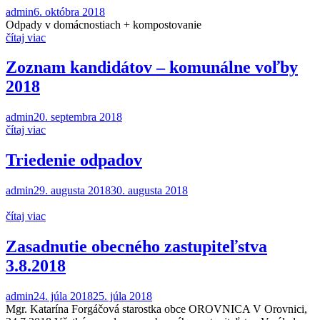
admin
6. októbra 2018
Odpady v domácnostiach + kompostovanie
čítaj viac
Zoznam kandidátov – komunálne voľby
2018
admin
20. septembra 2018
čítaj viac
Triedenie odpadov
admin
29. augusta 2018
30. augusta 2018
čítaj viac
Zasadnutie obecného zastupiteľstva
3.8.2018
admin
24. júla 2018
25. júla 2018
Mgr. Katarína Forgáčová starostka obce OROVNICA V Orovnici,