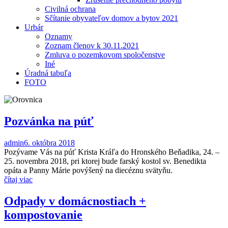
Civilná ochrana
Sčítanie obyvateľov domov a bytov 2021
Urbár
Oznamy
Zoznam členov k 30.11.2021
Zmluva o pozemkovom spoločenstve
Iné
Úradná tabuľa
FOTO
Pozvánka na púť
admin
6. októbra 2018
Pozývame Vás na púť Krista Kráľa do Hronského Beňadika, 24. –
25. novembra 2018, pri ktorej bude farský kostol sv. Benedikta
opáta a Panny Márie povýšený na diecéznu svätyňu.
čítaj viac
Odpady v domácnostiach +
kompostovanie