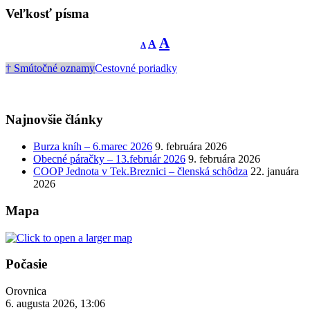
Veľkosť písma
Decrease
Reset
Increase
A
A
A
font
font
size.
font
size.
† Smútočné oznamy
Cestovné poriadky
size.
Najnovšie články
Burza kníh – 6.marec 2026
9. februára 2026
Obecné páračky – 13.február 2026
9. februára 2026
COOP Jednota v Tek.Breznici – členská schôdza
22. januára
2026
Mapa
Počasie
Orovnica
6. augusta 2026, 13:06