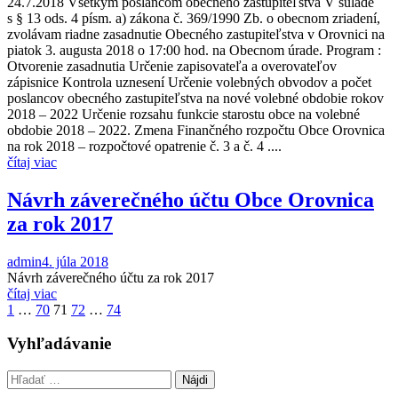
24.7.2018 Všetkým poslancom obecného zastupiteľstva V súlade
s § 13 ods. 4 písm. a) zákona č. 369/1990 Zb. o obecnom zriadení,
zvolávam riadne zasadnutie Obecného zastupiteľstva v Orovnici na
piatok 3. augusta 2018 o 17:00 hod. na Obecnom úrade. Program :
Otvorenie zasadnutia Určenie zapisovateľa a overovateľov
zápisnice Kontrola uznesení Určenie volebných obvodov a počet
poslancov obecného zastupiteľstva na nové volebné obdobie rokov
2018 – 2022 Určenie rozsahu funkcie starostu obce na volebné
obdobie 2018 – 2022. Zmena Finančného rozpočtu Obce Orovnica
na rok 2018 – rozpočtové opatrenie č. 3 a č. 4 ....
čítaj viac
Návrh záverečného účtu Obce Orovnica
za rok 2017
admin
4. júla 2018
Návrh záverečného účtu za rok 2017
čítaj viac
Stránkovanie
1
…
70
71
72
…
74
príspevkov
Vyhľadávanie
Hľadať: