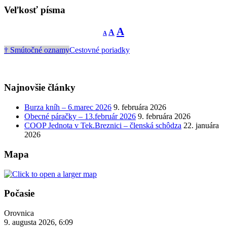
Veľkosť písma
Decrease
Reset
Increase
A
A
A
font
font
size.
font
size.
† Smútočné oznamy
Cestovné poriadky
size.
Najnovšie články
Burza kníh – 6.marec 2026
9. februára 2026
Obecné páračky – 13.február 2026
9. februára 2026
COOP Jednota v Tek.Breznici – členská schôdza
22. januára
2026
Mapa
Počasie
Orovnica
9. augusta 2026, 6:09