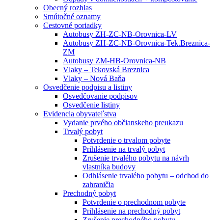
Obecný rozhlas
Smútočné oznamy
Cestovné poriadky
Autobusy ZH-ZC-NB-Orovnica-LV
Autobusy ZH-ZC-NB-Orovnica-Tek.Breznica-
ZM
Autobusy ZM-HB-Orovnica-NB
Vlaky – Tekovská Breznica
Vlaky – Nová Baňa
Osvedčenie podpisu a listiny
Osvedčovanie podpisov
Osvedčenie listiny
Evidencia obyvateľstva
Vydanie prvého občianskeho preukazu
Trvalý pobyt
Potvrdenie o trvalom pobyte
Prihlásenie na trvalý pobyt
Zrušenie trvalého pobytu na návrh
vlastníka budovy
Odhlásenie trvalého pobytu – odchod do
zahraničia
Prechodný pobyt
Potvrdenie o prechodnom pobyte
Prihlásenie na prechodný pobyt
Zrušenie prechodného pobytu