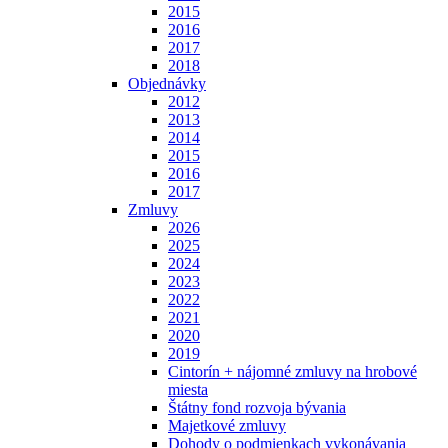
2015
2016
2017
2018
Objednávky
2012
2013
2014
2015
2016
2017
Zmluvy
2026
2025
2024
2023
2022
2021
2020
2019
Cintorín + nájomné zmluvy na hrobové
miesta
Štátny fond rozvoja bývania
Majetkové zmluvy
Dohody o podmienkach vykonávania