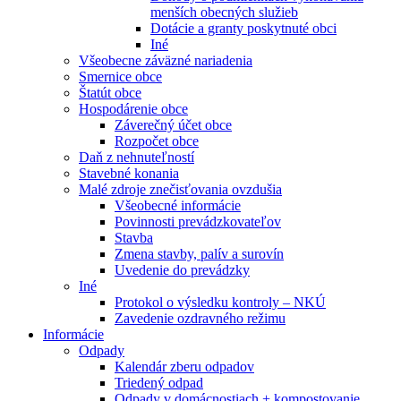
menších obecných služieb
Dotácie a granty poskytnuté obci
Iné
Všeobecne záväzné nariadenia
Smernice obce
Štatút obce
Hospodárenie obce
Záverečný účet obce
Rozpočet obce
Daň z nehnuteľností
Stavebné konania
Malé zdroje znečisťovania ovzdušia
Všeobecné informácie
Povinnosti prevádzkovateľov
Stavba
Zmena stavby, palív a surovín
Uvedenie do prevádzky
Iné
Protokol o výsledku kontroly – NKÚ
Zavedenie ozdravného režimu
Informácie
Odpady
Kalendár zberu odpadov
Triedený odpad
Odpady v domácnostiach + kompostovanie