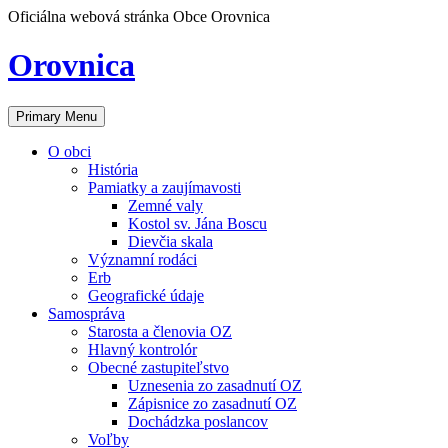
Skip
Oficiálna webová stránka Obce Orovnica
to
content
Orovnica
Primary Menu
O obci
História
Pamiatky a zaujímavosti
Zemné valy
Kostol sv. Jána Boscu
Dievčia skala
Významní rodáci
Erb
Geografické údaje
Samospráva
Starosta a členovia OZ
Hlavný kontrolór
Obecné zastupiteľstvo
Uznesenia zo zasadnutí OZ
Zápisnice zo zasadnutí OZ
Dochádzka poslancov
Voľby