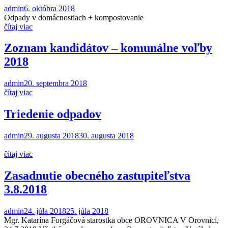
admin
6. októbra 2018
Odpady v domácnostiach + kompostovanie
čítaj viac
Zoznam kandidátov – komunálne voľby
2018
admin
20. septembra 2018
čítaj viac
Triedenie odpadov
admin
29. augusta 2018
30. augusta 2018
čítaj viac
Zasadnutie obecného zastupiteľstva
3.8.2018
admin
24. júla 2018
25. júla 2018
Mgr. Katarína Forgáčová starostka obce OROVNICA V Orovnici,