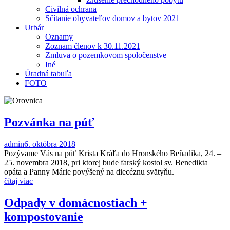
Civilná ochrana
Sčítanie obyvateľov domov a bytov 2021
Urbár
Oznamy
Zoznam členov k 30.11.2021
Zmluva o pozemkovom spoločenstve
Iné
Úradná tabuľa
FOTO
Pozvánka na púť
admin
6. októbra 2018
Pozývame Vás na púť Krista Kráľa do Hronského Beňadika, 24. –
25. novembra 2018, pri ktorej bude farský kostol sv. Benedikta
opáta a Panny Márie povýšený na diecéznu svätyňu.
čítaj viac
Odpady v domácnostiach +
kompostovanie