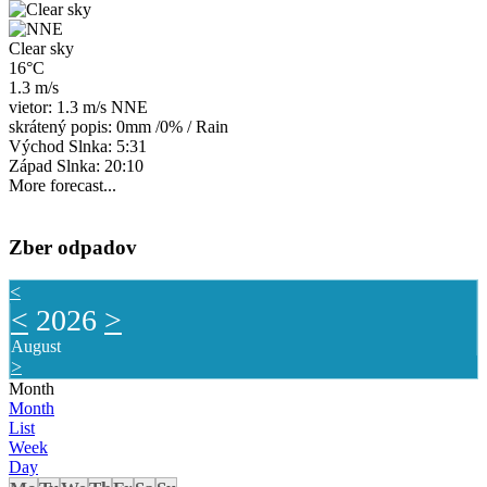
Clear sky
16°C
1.3 m/s
vietor: 1.3 m/s NNE
skrátený popis:
0mm
/
0%
/
Rain
Východ Slnka: 5:31
Západ Slnka: 20:10
More forecast...
Zber odpadov
<
<
2026
>
August
>
Month
Month
List
Week
Day