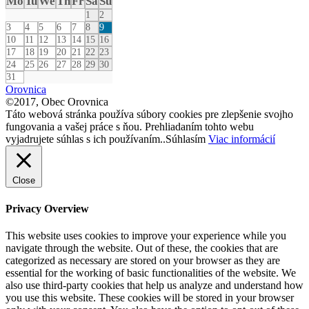
Mo
Tu
We
Th
Fr
Sa
Su
1
2
3
4
5
6
7
8
9
10
11
12
13
14
15
16
17
18
19
20
21
22
23
24
25
26
27
28
29
30
31
Orovnica
©2017, Obec Orovnica
Táto webová stránka používa súbory cookies pre zlepšenie svojho
fungovania a vašej práce s ňou. Prehliadaním tohto webu
vyjadrujete súhlas s ich používaním..
Súhlasím
Viac informácií
Close
Privacy Overview
This website uses cookies to improve your experience while you
navigate through the website. Out of these, the cookies that are
categorized as necessary are stored on your browser as they are
essential for the working of basic functionalities of the website. We
also use third-party cookies that help us analyze and understand how
you use this website. These cookies will be stored in your browser