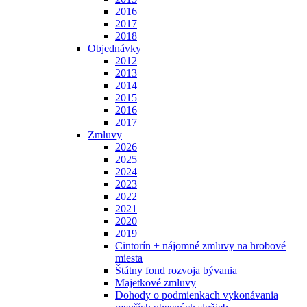
2016
2017
2018
Objednávky
2012
2013
2014
2015
2016
2017
Zmluvy
2026
2025
2024
2023
2022
2021
2020
2019
Cintorín + nájomné zmluvy na hrobové
miesta
Štátny fond rozvoja bývania
Majetkové zmluvy
Dohody o podmienkach vykonávania