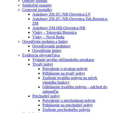
Obecný rozhlas
Smútočné oznamy
Cestovné poriadky
Autobusy ZH-ZC-NB-Orovnica-LV
Autobusy ZH-ZC-NB-Orovnica-Tek.Breznica-
ZM
Autobusy ZM-HB-Orovnica-NB
Vlaky – Tekovská Breznica
Vlaky – Nová Baňa
Osvedčenie podpisu a listiny
Osvedčovanie podpisov
Osvedčenie listiny
Evidencia obyvateľstva
Vydanie prvého občianskeho preukazu
Trvalý pobyt
Potvrdenie o trvalom pobyte
Prihlásenie na trvalý pobyt
Zrušenie trvalého pobytu na návrh
vlastníka budovy
Odhlásenie trvalého pobytu – odchod do
zahraničia
Prechodný pobyt
Potvrdenie o prechodnom pobyte
Prihlásenie na prechodný pobyt
Zrušenie prechodného pobytu