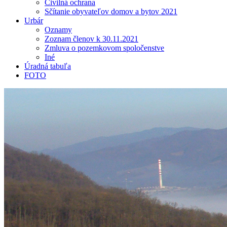
Civilná ochrana
Sčítanie obyvateľov domov a bytov 2021
Urbár
Oznamy
Zoznam členov k 30.11.2021
Zmluva o pozemkovom spoločenstve
Iné
Úradná tabuľa
FOTO