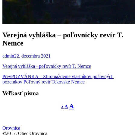
Verejná vyhláška – poľovnícky revír T.
Nemce
admin
22. decembra 2021
Verejná vyhláška - poľovnícky revír T. Nemce
Post
Prev
POZVÁNKA – Zhromaždenie vlastníkov poľovných
pozemkov Poľovný revír Tekovské Nemce
navigation
Veľkosť písma
Decrease
Reset
Increase
A
A
A
font
font
size.
font
size.
size.
Orovnica
©2017, Obec Orovnica