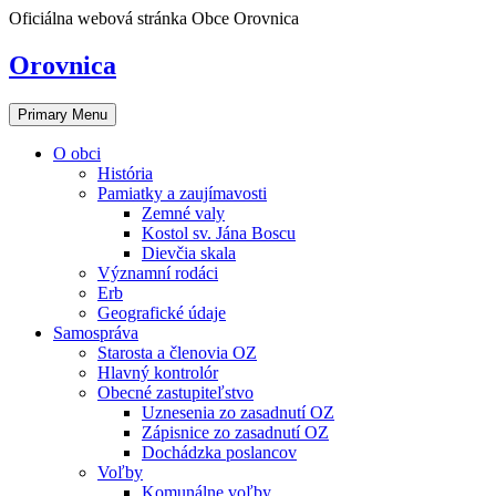
Skip
Oficiálna webová stránka Obce Orovnica
to
content
Orovnica
Primary Menu
O obci
História
Pamiatky a zaujímavosti
Zemné valy
Kostol sv. Jána Boscu
Dievčia skala
Významní rodáci
Erb
Geografické údaje
Samospráva
Starosta a členovia OZ
Hlavný kontrolór
Obecné zastupiteľstvo
Uznesenia zo zasadnutí OZ
Zápisnice zo zasadnutí OZ
Dochádzka poslancov
Voľby
Komunálne voľby