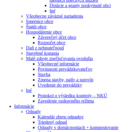
menších obecných služieb
Dotácie a granty poskytnuté obci
Iné
Všeobecne záväzné nariadenia
Smernice obce
Štatút obce
Hospodárenie obce
Záverečný účet obce
Rozpočet obce
Daň z nehnuteľností
Stavebné konania
Malé zdroje znečisťovania ovzdušia
Všeobecné informácie
Povinnosti prevádzkovateľov
Stavba
Zmena stavby, palív a surovín
Uvedenie do prevádzky
Iné
Protokol o výsledku kontroly – NKÚ
Zavedenie ozdravného režimu
Informácie
Odpady
Kalendár zberu odpadov
Triedený odpad
Odpady v domácnostiach + kompostovanie