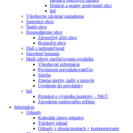
menších obecných služieb
Dotácie a granty poskytnuté obci
Iné
Všeobecne záväzné nariadenia
Smernice obce
Štatút obce
Hospodárenie obce
Záverečný účet obce
Rozpočet obce
Daň z nehnuteľností
Stavebné konania
Malé zdroje znečisťovania ovzdušia
Všeobecné informácie
Povinnosti prevádzkovateľov
Stavba
Zmena stavby, palív a surovín
Uvedenie do prevádzky
Iné
Protokol o výsledku kontroly – NKÚ
Zavedenie ozdravného režimu
Informácie
Odpady
Kalendár zberu odpadov
Triedený odpad
Odpady v domácnostiach + kompostovanie