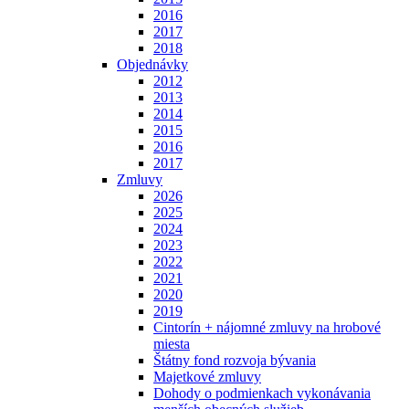
2016
2017
2018
Objednávky
2012
2013
2014
2015
2016
2017
Zmluvy
2026
2025
2024
2023
2022
2021
2020
2019
Cintorín + nájomné zmluvy na hrobové
miesta
Štátny fond rozvoja bývania
Majetkové zmluvy
Dohody o podmienkach vykonávania