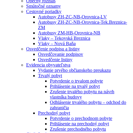
Obecný rozhlas
Smútočné oznamy
Cestovné poriadky
Autobusy ZH-ZC-NB-Orovnica-LV
Autobusy ZH-ZC-NB-Orovnica-Tek.Breznica-
ZM
Autobusy ZM-HB-Orovnica-NB
Vlaky – Tekovská Breznica
Vlaky – Nová Baňa
Osvedčenie podpisu a listiny
Osvedčovanie podpisov
Osvedčenie listiny
Evidencia obyvateľstva
Vydanie prvého občianskeho preukazu
Trvalý pobyt
Potvrdenie o trvalom pobyte
Prihlásenie na trvalý pobyt
Zrušenie trvalého pobytu na návrh
vlastníka budovy
Odhlásenie trvalého pobytu – odchod do
zahraničia
Prechodný pobyt
Potvrdenie o prechodnom pobyte
Prihlásenie na prechodný pobyt
Zrušenie prechodného pobytu