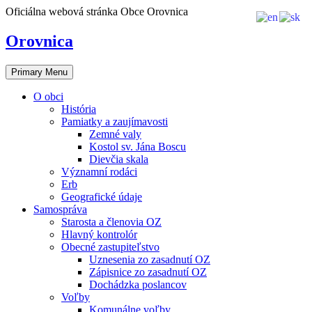
Skip
Oficiálna webová stránka Obce Orovnica
to
content
Orovnica
Primary Menu
O obci
História
Pamiatky a zaujímavosti
Zemné valy
Kostol sv. Jána Boscu
Dievčia skala
Významní rodáci
Erb
Geografické údaje
Samospráva
Starosta a členovia OZ
Hlavný kontrolór
Obecné zastupiteľstvo
Uznesenia zo zasadnutí OZ
Zápisnice zo zasadnutí OZ
Dochádzka poslancov
Voľby
Komunálne voľby