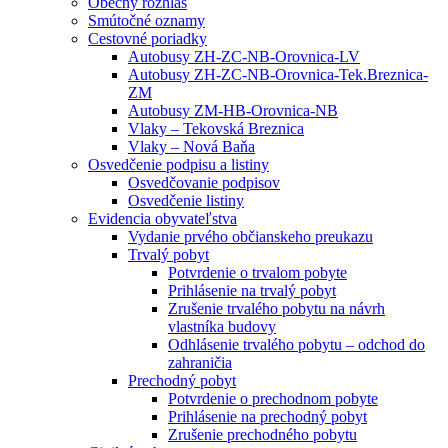
Obecný rozhlas
Smútočné oznamy
Cestovné poriadky
Autobusy ZH-ZC-NB-Orovnica-LV
Autobusy ZH-ZC-NB-Orovnica-Tek.Breznica-
ZM
Autobusy ZM-HB-Orovnica-NB
Vlaky – Tekovská Breznica
Vlaky – Nová Baňa
Osvedčenie podpisu a listiny
Osvedčovanie podpisov
Osvedčenie listiny
Evidencia obyvateľstva
Vydanie prvého občianskeho preukazu
Trvalý pobyt
Potvrdenie o trvalom pobyte
Prihlásenie na trvalý pobyt
Zrušenie trvalého pobytu na návrh
vlastníka budovy
Odhlásenie trvalého pobytu – odchod do
zahraničia
Prechodný pobyt
Potvrdenie o prechodnom pobyte
Prihlásenie na prechodný pobyt
Zrušenie prechodného pobytu