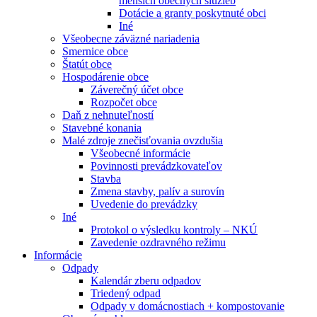
menších obecných služieb
Dotácie a granty poskytnuté obci
Iné
Všeobecne záväzné nariadenia
Smernice obce
Štatút obce
Hospodárenie obce
Záverečný účet obce
Rozpočet obce
Daň z nehnuteľností
Stavebné konania
Malé zdroje znečisťovania ovzdušia
Všeobecné informácie
Povinnosti prevádzkovateľov
Stavba
Zmena stavby, palív a surovín
Uvedenie do prevádzky
Iné
Protokol o výsledku kontroly – NKÚ
Zavedenie ozdravného režimu
Informácie
Odpady
Kalendár zberu odpadov
Triedený odpad
Odpady v domácnostiach + kompostovanie