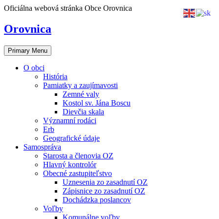
Skip
Oficiálna webová stránka Obce Orovnica
to
content
Orovnica
Primary Menu
O obci
História
Pamiatky a zaujímavosti
Zemné valy
Kostol sv. Jána Boscu
Dievčia skala
Významní rodáci
Erb
Geografické údaje
Samospráva
Starosta a členovia OZ
Hlavný kontrolór
Obecné zastupiteľstvo
Uznesenia zo zasadnutí OZ
Zápisnice zo zasadnutí OZ
Dochádzka poslancov
Voľby
Komunálne voľby