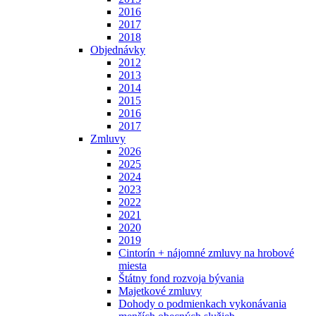
2016
2017
2018
Objednávky
2012
2013
2014
2015
2016
2017
Zmluvy
2026
2025
2024
2023
2022
2021
2020
2019
Cintorín + nájomné zmluvy na hrobové
miesta
Štátny fond rozvoja bývania
Majetkové zmluvy
Dohody o podmienkach vykonávania