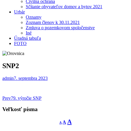
Civilná ochrana
Sčítanie obyvateľov domov a bytov 2021
Urbár
Oznamy
Zoznam členov k 30.11.2021
Zmluva o pozemkovom spoločenstve
Iné
Úradná tabuľa
FOTO
SNP2
admin
7. septembra 2023
Post
Prev
79. výročie SNP
navigation
Veľkosť písma
Decrease
Reset
Increase
A
A
A
font
font
size.
font
size.