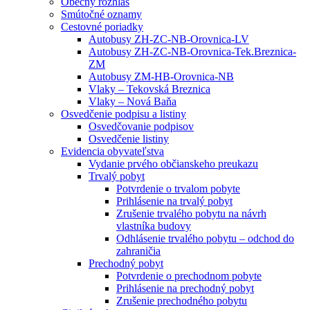
Obecný rozhlas
Smútočné oznamy
Cestovné poriadky
Autobusy ZH-ZC-NB-Orovnica-LV
Autobusy ZH-ZC-NB-Orovnica-Tek.Breznica-
ZM
Autobusy ZM-HB-Orovnica-NB
Vlaky – Tekovská Breznica
Vlaky – Nová Baňa
Osvedčenie podpisu a listiny
Osvedčovanie podpisov
Osvedčenie listiny
Evidencia obyvateľstva
Vydanie prvého občianskeho preukazu
Trvalý pobyt
Potvrdenie o trvalom pobyte
Prihlásenie na trvalý pobyt
Zrušenie trvalého pobytu na návrh
vlastníka budovy
Odhlásenie trvalého pobytu – odchod do
zahraničia
Prechodný pobyt
Potvrdenie o prechodnom pobyte
Prihlásenie na prechodný pobyt
Zrušenie prechodného pobytu