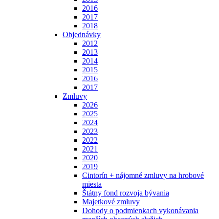
2016
2017
2018
Objednávky
2012
2013
2014
2015
2016
2017
Zmluvy
2026
2025
2024
2023
2022
2021
2020
2019
Cintorín + nájomné zmluvy na hrobové
miesta
Štátny fond rozvoja bývania
Majetkové zmluvy
Dohody o podmienkach vykonávania