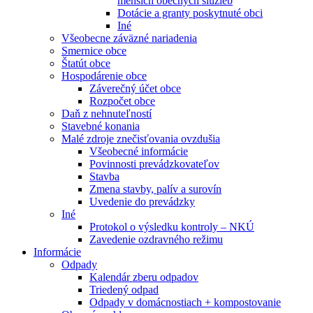
menších obecných služieb
Dotácie a granty poskytnuté obci
Iné
Všeobecne záväzné nariadenia
Smernice obce
Štatút obce
Hospodárenie obce
Záverečný účet obce
Rozpočet obce
Daň z nehnuteľností
Stavebné konania
Malé zdroje znečisťovania ovzdušia
Všeobecné informácie
Povinnosti prevádzkovateľov
Stavba
Zmena stavby, palív a surovín
Uvedenie do prevádzky
Iné
Protokol o výsledku kontroly – NKÚ
Zavedenie ozdravného režimu
Informácie
Odpady
Kalendár zberu odpadov
Triedený odpad
Odpady v domácnostiach + kompostovanie