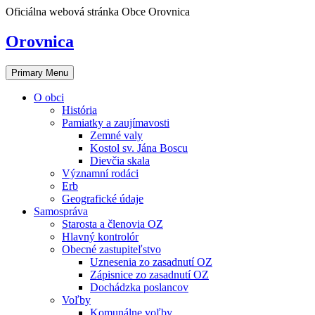
Skip
Oficiálna webová stránka Obce Orovnica
to
content
Orovnica
Primary Menu
O obci
História
Pamiatky a zaujímavosti
Zemné valy
Kostol sv. Jána Boscu
Dievčia skala
Významní rodáci
Erb
Geografické údaje
Samospráva
Starosta a členovia OZ
Hlavný kontrolór
Obecné zastupiteľstvo
Uznesenia zo zasadnutí OZ
Zápisnice zo zasadnutí OZ
Dochádzka poslancov
Voľby
Komunálne voľby