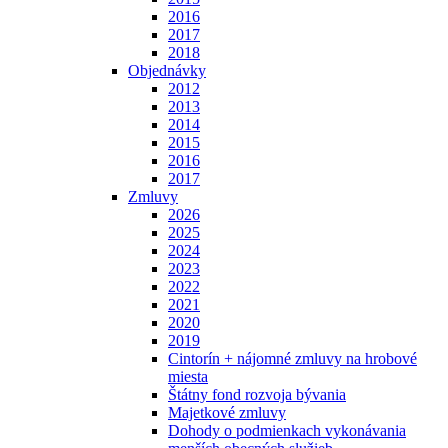
2016
2017
2018
Objednávky
2012
2013
2014
2015
2016
2017
Zmluvy
2026
2025
2024
2023
2022
2021
2020
2019
Cintorín + nájomné zmluvy na hrobové
miesta
Štátny fond rozvoja bývania
Majetkové zmluvy
Dohody o podmienkach vykonávania