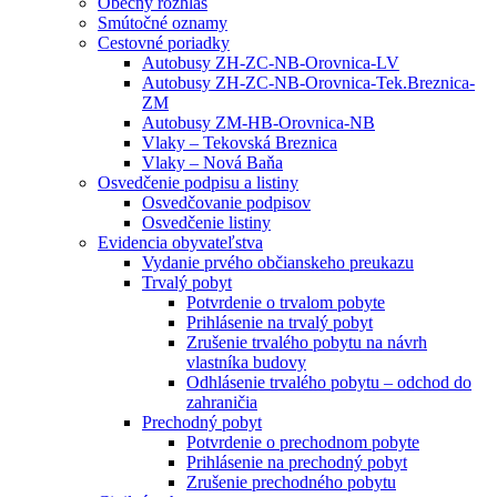
Obecný rozhlas
Smútočné oznamy
Cestovné poriadky
Autobusy ZH-ZC-NB-Orovnica-LV
Autobusy ZH-ZC-NB-Orovnica-Tek.Breznica-
ZM
Autobusy ZM-HB-Orovnica-NB
Vlaky – Tekovská Breznica
Vlaky – Nová Baňa
Osvedčenie podpisu a listiny
Osvedčovanie podpisov
Osvedčenie listiny
Evidencia obyvateľstva
Vydanie prvého občianskeho preukazu
Trvalý pobyt
Potvrdenie o trvalom pobyte
Prihlásenie na trvalý pobyt
Zrušenie trvalého pobytu na návrh
vlastníka budovy
Odhlásenie trvalého pobytu – odchod do
zahraničia
Prechodný pobyt
Potvrdenie o prechodnom pobyte
Prihlásenie na prechodný pobyt
Zrušenie prechodného pobytu