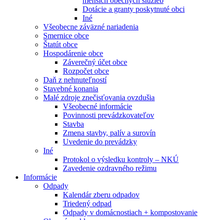
menších obecných služieb
Dotácie a granty poskytnuté obci
Iné
Všeobecne záväzné nariadenia
Smernice obce
Štatút obce
Hospodárenie obce
Záverečný účet obce
Rozpočet obce
Daň z nehnuteľností
Stavebné konania
Malé zdroje znečisťovania ovzdušia
Všeobecné informácie
Povinnosti prevádzkovateľov
Stavba
Zmena stavby, palív a surovín
Uvedenie do prevádzky
Iné
Protokol o výsledku kontroly – NKÚ
Zavedenie ozdravného režimu
Informácie
Odpady
Kalendár zberu odpadov
Triedený odpad
Odpady v domácnostiach + kompostovanie