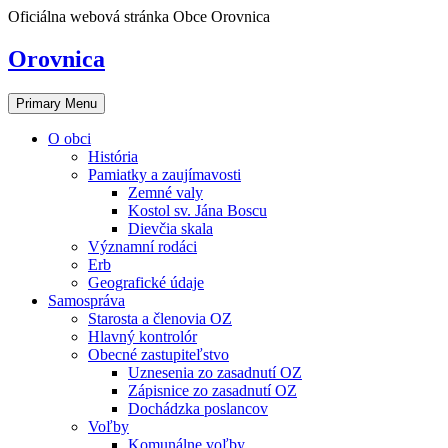
Skip
Oficiálna webová stránka Obce Orovnica
to
content
Orovnica
Primary Menu
O obci
História
Pamiatky a zaujímavosti
Zemné valy
Kostol sv. Jána Boscu
Dievčia skala
Významní rodáci
Erb
Geografické údaje
Samospráva
Starosta a členovia OZ
Hlavný kontrolór
Obecné zastupiteľstvo
Uznesenia zo zasadnutí OZ
Zápisnice zo zasadnutí OZ
Dochádzka poslancov
Voľby
Komunálne voľby