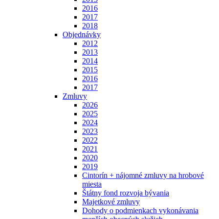
2016
2017
2018
Objednávky
2012
2013
2014
2015
2016
2017
Zmluvy
2026
2025
2024
2023
2022
2021
2020
2019
Cintorín + nájomné zmluvy na hrobové
miesta
Štátny fond rozvoja bývania
Majetkové zmluvy
Dohody o podmienkach vykonávania