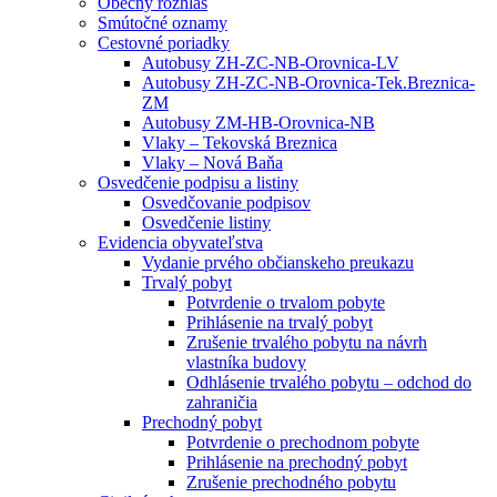
Obecný rozhlas
Smútočné oznamy
Cestovné poriadky
Autobusy ZH-ZC-NB-Orovnica-LV
Autobusy ZH-ZC-NB-Orovnica-Tek.Breznica-
ZM
Autobusy ZM-HB-Orovnica-NB
Vlaky – Tekovská Breznica
Vlaky – Nová Baňa
Osvedčenie podpisu a listiny
Osvedčovanie podpisov
Osvedčenie listiny
Evidencia obyvateľstva
Vydanie prvého občianskeho preukazu
Trvalý pobyt
Potvrdenie o trvalom pobyte
Prihlásenie na trvalý pobyt
Zrušenie trvalého pobytu na návrh
vlastníka budovy
Odhlásenie trvalého pobytu – odchod do
zahraničia
Prechodný pobyt
Potvrdenie o prechodnom pobyte
Prihlásenie na prechodný pobyt
Zrušenie prechodného pobytu