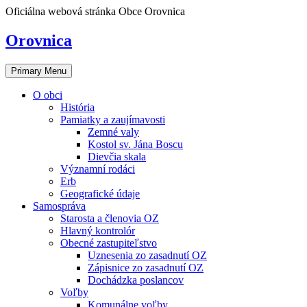
Skip
Oficiálna webová stránka Obce Orovnica
to
content
Orovnica
Primary Menu
O obci
História
Pamiatky a zaujímavosti
Zemné valy
Kostol sv. Jána Boscu
Dievčia skala
Významní rodáci
Erb
Geografické údaje
Samospráva
Starosta a členovia OZ
Hlavný kontrolór
Obecné zastupiteľstvo
Uznesenia zo zasadnutí OZ
Zápisnice zo zasadnutí OZ
Dochádzka poslancov
Voľby
Komunálne voľby