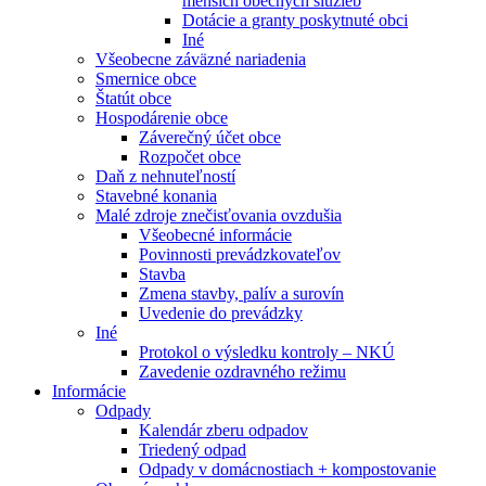
menších obecných služieb
Dotácie a granty poskytnuté obci
Iné
Všeobecne záväzné nariadenia
Smernice obce
Štatút obce
Hospodárenie obce
Záverečný účet obce
Rozpočet obce
Daň z nehnuteľností
Stavebné konania
Malé zdroje znečisťovania ovzdušia
Všeobecné informácie
Povinnosti prevádzkovateľov
Stavba
Zmena stavby, palív a surovín
Uvedenie do prevádzky
Iné
Protokol o výsledku kontroly – NKÚ
Zavedenie ozdravného režimu
Informácie
Odpady
Kalendár zberu odpadov
Triedený odpad
Odpady v domácnostiach + kompostovanie