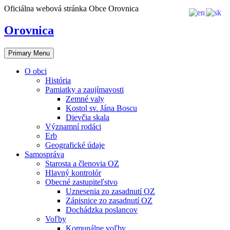
Skip
Oficiálna webová stránka Obce Orovnica
to
content
Orovnica
Primary Menu
O obci
História
Pamiatky a zaujímavosti
Zemné valy
Kostol sv. Jána Boscu
Dievčia skala
Významní rodáci
Erb
Geografické údaje
Samospráva
Starosta a členovia OZ
Hlavný kontrolór
Obecné zastupiteľstvo
Uznesenia zo zasadnutí OZ
Zápisnice zo zasadnutí OZ
Dochádzka poslancov
Voľby
Komunálne voľby