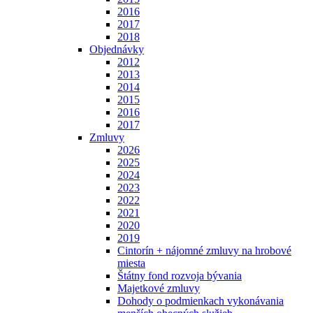
2016
2017
2018
Objednávky
2012
2013
2014
2015
2016
2017
Zmluvy
2026
2025
2024
2023
2022
2021
2020
2019
Cintorín + nájomné zmluvy na hrobové
miesta
Štátny fond rozvoja bývania
Majetkové zmluvy
Dohody o podmienkach vykonávania