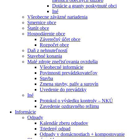
menších obecných služieb
Dotácie a granty poskytnuté obci
Iné
Všeobecne záväzné nariadenia
Smernice obce
Štatút obce
Hospodárenie obce
Záverečný účet obce
Rozpočet obce
Daň z nehnuteľností
Stavebné konania
Malé zdroje znečisťovania ovzdušia
Všeobecné informácie
Povinnosti prevádzkovateľov
Stavba
Zmena stavby, palív a surovín
Uvedenie do prevádzky
Iné
Protokol o výsledku kontroly – NKÚ
Zavedenie ozdravného režimu
Informácie
Odpady
Kalendár zberu odpadov
Triedený odpad
Odpady v domácnostiach + kompostovanie