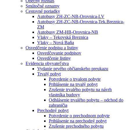
Obecný rozhlas
Smútočné oznamy
Cestovné poriadky
Autobusy ZH-ZC-NB-Orovnica-LV
Autobusy ZH-ZC-NB-Orovnica-Tek.Breznica-
ZM
Autobusy ZM-HB-Orovnica-NB
Vlaky – Tekovská Breznica
Vlaky – Nová Baňa
Osvedčenie podpisu a listiny
Osvedčovanie podpisov
Osvedčenie listiny
Evidencia obyvateľstva
Vydanie prvého občianskeho preukazu
Trvalý pobyt
Potvrdenie o trvalom pobyte
Prihlásenie na trvalý pobyt
Zrušenie trvalého pobytu na návrh
vlastníka budovy
Odhlásenie trvalého pobytu – odchod do
zahraničia
Prechodný pobyt
Potvrdenie o prechodnom pobyte
Prihlásenie na prechodný pobyt
Zrušenie prechodného pobytu