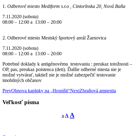
1.
Odberové miesto Mediform s.r.o , Cintorínska 20, Nová Baňa
7.11.2020 (sobota)
08:00 – 12:00 a 13:00 – 20:00
2. Odberové miesto Mestský športový areál Žarnovica
7.11.2020 (sobota)
08:00 – 12:00 a 13:00 – 20:00
Potrebné doklady k antigénovému testovaniu : preukaz totožnosti –
OP, pas, preukaz poistenca (deti). Ďalšie odberné miesta nie je
možné vytvárať, taktiež nie je možné zabezpečiť testovanie
imobilných občanov
Post
Prev
Obnova kaplnky na „Hroništi“
Next
Zbraňová amnestia
navigation
Veľkosť písma
Decrease
Reset
Increase
A
A
A
font
font
size.
font
size.
size.