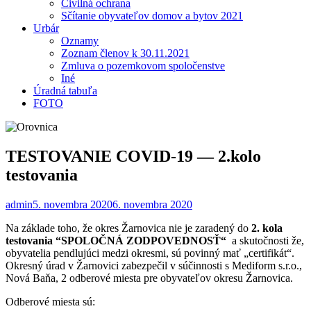
Civilná ochrana
Sčítanie obyvateľov domov a bytov 2021
Urbár
Oznamy
Zoznam členov k 30.11.2021
Zmluva o pozemkovom spoločenstve
Iné
Úradná tabuľa
FOTO
TESTOVANIE COVID-19 — 2.kolo
testovania
admin
5. novembra 2020
6. novembra 2020
Na základe toho, že okres Žarnovica nie je zaradený do
2. kola
testovania “SPOLOČNÁ ZODPOVEDNOSŤ“
a skutočnosti že,
obyvatelia pendlujúci medzi okresmi, sú povinný mať „certifikát“.
Okresný úrad v Žarnovici zabezpečil v súčinnosti s Mediform s.r.o.,
Nová Baňa, 2 odberové miesta pre obyvateľov okresu Žarnovica.
Odberové miesta sú: