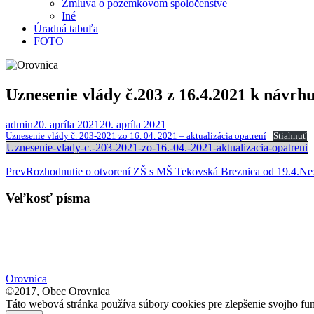
Zmluva o pozemkovom spoločenstve
Iné
Úradná tabuľa
FOTO
Uznesenie vlády č.203 z 16.4.2021 k návrhu
admin
20. apríla 2021
20. apríla 2021
Uznesenie vlády č. 203-2021 zo 16. 04. 2021 – aktualizácia opatrení
Stiahnuť
Uznesenie-vlady-c.-203-2021-zo-16.-04.-2021-aktualizacia-opatreni
Post
Prev
Rozhodnutie o otvorení ZŠ s MŠ Tekovská Breznica od 19.4.
Ne
navigation
Veľkosť písma
Orovnica
©2017, Obec Orovnica
Táto webová stránka používa súbory cookies pre zlepšenie svojho fun