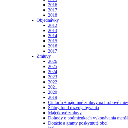
2016
2017
2018
Objednávky
2012
2013
2014
2015
2016
2017
Zmluvy
2026
2025
2024
2023
2022
2021
2020
2019
Cintorín + nájomné zmluvy na hrobové mies
Štátny fond rozvoja bývania
Majetkové zmluvy
Dohody o podmienkach vykonávania menšíc
Dotácie a granty poskytnuté obci