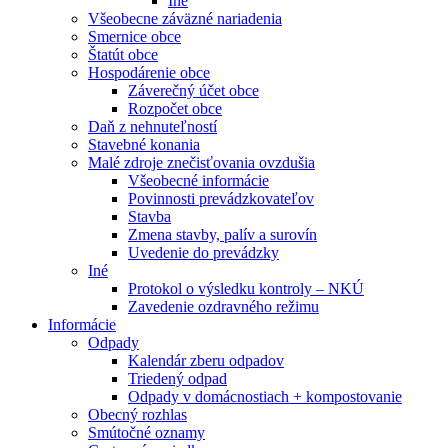
Iné
Všeobecne záväzné nariadenia
Smernice obce
Štatút obce
Hospodárenie obce
Záverečný účet obce
Rozpočet obce
Daň z nehnuteľností
Stavebné konania
Malé zdroje znečisťovania ovzdušia
Všeobecné informácie
Povinnosti prevádzkovateľov
Stavba
Zmena stavby, palív a surovín
Uvedenie do prevádzky
Iné
Protokol o výsledku kontroly – NKÚ
Zavedenie ozdravného režimu
Informácie
Odpady
Kalendár zberu odpadov
Triedený odpad
Odpady v domácnostiach + kompostovanie
Obecný rozhlas
Smútočné oznamy