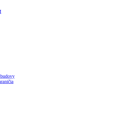
M
a budovy
raničia