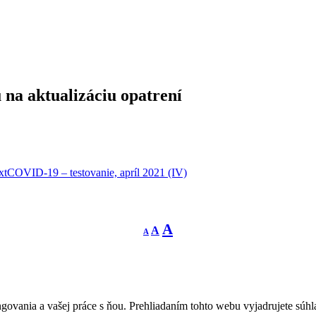
 na aktualizáciu opatrení
xt
COVID-19 – testovanie, apríl 2021 (IV)
Decrease
Reset
Increase
A
A
A
font
font
size.
font
size.
size.
govania a vašej práce s ňou. Prehliadaním tohto webu vyjadrujete súhla