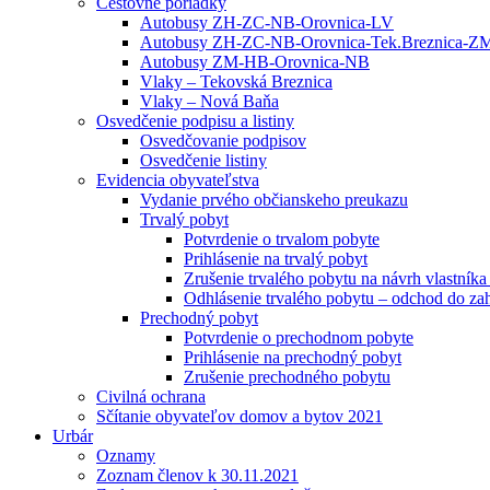
Cestovné poriadky
Autobusy ZH-ZC-NB-Orovnica-LV
Autobusy ZH-ZC-NB-Orovnica-Tek.Breznica-Z
Autobusy ZM-HB-Orovnica-NB
Vlaky – Tekovská Breznica
Vlaky – Nová Baňa
Osvedčenie podpisu a listiny
Osvedčovanie podpisov
Osvedčenie listiny
Evidencia obyvateľstva
Vydanie prvého občianskeho preukazu
Trvalý pobyt
Potvrdenie o trvalom pobyte
Prihlásenie na trvalý pobyt
Zrušenie trvalého pobytu na návrh vlastník
Odhlásenie trvalého pobytu – odchod do zah
Prechodný pobyt
Potvrdenie o prechodnom pobyte
Prihlásenie na prechodný pobyt
Zrušenie prechodného pobytu
Civilná ochrana
Sčítanie obyvateľov domov a bytov 2021
Urbár
Oznamy
Zoznam členov k 30.11.2021