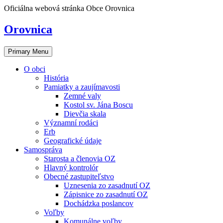
Skip
Oficiálna webová stránka Obce Orovnica
to
content
Orovnica
Primary Menu
O obci
História
Pamiatky a zaujímavosti
Zemné valy
Kostol sv. Jána Boscu
Dievčia skala
Významní rodáci
Erb
Geografické údaje
Samospráva
Starosta a členovia OZ
Hlavný kontrolór
Obecné zastupiteľstvo
Uznesenia zo zasadnutí OZ
Zápisnice zo zasadnutí OZ
Dochádzka poslancov
Voľby
Komunálne voľby