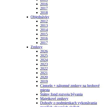
2016
2017
2018
Objednávky
2012
2013
2014
2015
2016
2017
Zmluvy
2026
2025
2024
2023
2022
2021
2020
2019
Cintorín + nájomné zmluvy na hrobové
miesta
Štátny fond rozvoja bývania
Majetkové zmluvy
Dohody o podmienkach vykonávania