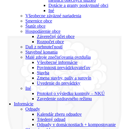
menších obecných služieb
Dotácie a granty poskytnuté obci
Iné
Všeobecne záväzné nariadenia
Smernice obce
Štatút obce
Hospodárenie obce
Záverečný účet obce
Rozpočet obce
Daň z nehnuteľností
Stavebné konania
Malé zdroje znečisťovania ovzdušia
Všeobecné informácie
Povinnosti prevádzkovateľov
Stavba
Zmena stavby, palív a surovín
Uvedenie do prevádzky
Iné
Protokol o výsledku kontroly – NKÚ
Zavedenie ozdravného režimu
Informácie
Odpady
Kalendár zberu odpadov
Triedený odpad
Odpady v domácnostiach + kompostovanie