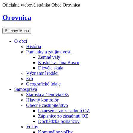
Skip
Oficiálna webová stránka Obce Orovnica
to
content
Orovnica
Primary Menu
O obci
História
Pamiatky a zaujímavosti
Zemné valy
Kostol sv. Jána Boscu
Dievčia skala
Významní rodáci
Erb
Geografické údaje
Samospráva
Starosta a členovia OZ
Hlavný kontrolór
Obecné zastupiteľstvo
Uznesenia zo zasadnutí OZ
Zápisnice zo zasadnutí OZ
Dochádzka poslancov
Voľby
Komunálne voľby