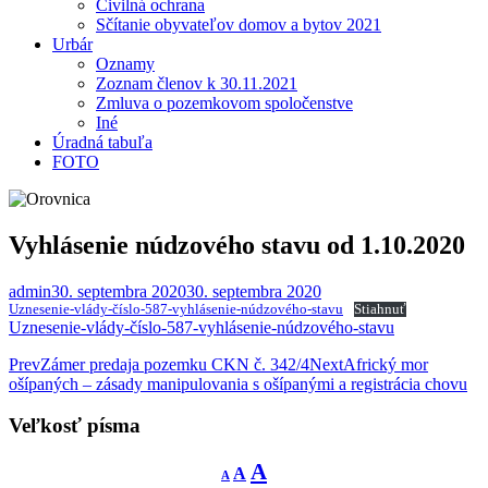
Civilná ochrana
Sčítanie obyvateľov domov a bytov 2021
Urbár
Oznamy
Zoznam členov k 30.11.2021
Zmluva o pozemkovom spoločenstve
Iné
Úradná tabuľa
FOTO
Vyhlásenie núdzového stavu od 1.10.2020
admin
30. septembra 2020
30. septembra 2020
Uznesenie-vlády-číslo-587-vyhlásenie-núdzového-stavu
Stiahnuť
Uznesenie-vlády-číslo-587-vyhlásenie-núdzového-stavu
Post
Prev
Zámer predaja pozemku CKN č. 342/4
Next
Africký mor
ošípaných – zásady manipulovania s ošípanými a registrácia chovu
navigation
Veľkosť písma
Decrease
Reset
Increase
A
A
A
font
font