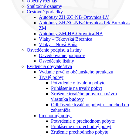
Obecný rozhlas
Smútočné oznamy
Cestovné poriadky
Autobusy ZH-ZC-NB-Orovnica-LV
Autobusy ZH-ZC-NB-Orovnica-Tek.Breznica-
ZM
Autobusy ZM-HB-Orovnica-NB
Vlaky – Tekovská Breznica
Vlaky – Nová Baňa
Osvedčenie podpisu a listiny
Osvedčovanie podpisov
Osvedčenie listiny
Evidencia obyvateľstva
Vydanie prvého občianskeho preukazu
Trvalý pobyt
Potvrdenie o trvalom pobyte
Prihlásenie na trvalý pobyt
Zrušenie trvalého pobytu na návrh
vlastníka budovy
Odhlásenie trvalého pobytu – odchod do
zahraničia
Prechodný pobyt
Potvrdenie o prechodnom pobyte
Prihlásenie na prechodný pobyt
Zrušenie prechodného pobytu