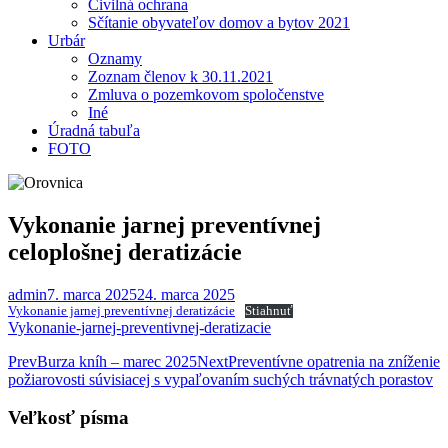
Civilná ochrana
Sčítanie obyvateľov domov a bytov 2021
Urbár
Oznamy
Zoznam členov k 30.11.2021
Zmluva o pozemkovom spoločenstve
Iné
Úradná tabuľa
FOTO
Vykonanie jarnej preventívnej
celoplošnej deratizácie
admin
7. marca 2025
24. marca 2025
Vykonanie jarnej preventívnej deratizácie
Stiahnuť
Vykonanie-jarnej-preventivnej-deratizacie
Post
Prev
Burza kníh – marec 2025
Next
Preventívne opatrenia na zníženie
požiarovosti súvisiacej s vypaľovaním suchých trávnatých porastov
navigation
Veľkosť písma