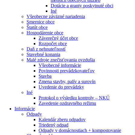
menších obecných služieb
Dotácie a granty poskytnuté obci
Iné
Všeobecne záväzné nariadenia
Smernice obce
Štatút obce
Hospodárenie obce
Záverečný účet obce
Rozpočet obce
Daň z nehnuteľností
Stavebné konania
Malé zdroje znečisťovania ovzdušia
Všeobecné informácie
Povinnosti prevádzkovateľov
Stavba
Zmena stavby, palív a surovín
Uvedenie do prevádzky
Iné
Protokol o výsledku kontroly – NKÚ
Zavedenie ozdravného režimu
Informácie
Odpady
Kalendár zberu odpadov
Triedený odpad
Odpady v domácnostiach + kompostovanie