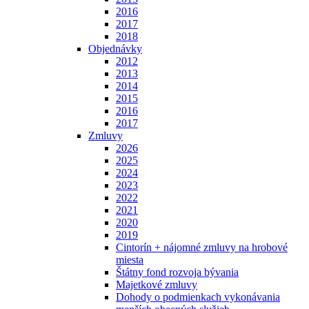
2016
2017
2018
Objednávky
2012
2013
2014
2015
2016
2017
Zmluvy
2026
2025
2024
2023
2022
2021
2020
2019
Cintorín + nájomné zmluvy na hrobové
miesta
Štátny fond rozvoja bývania
Majetkové zmluvy
Dohody o podmienkach vykonávania