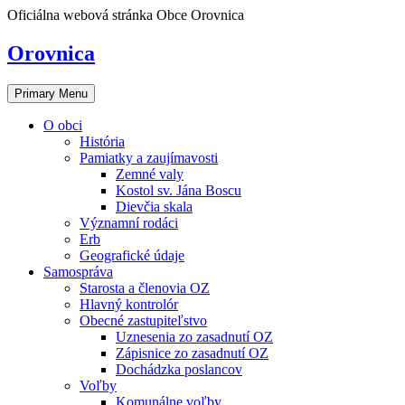
Skip
Oficiálna webová stránka Obce Orovnica
to
content
Orovnica
Primary Menu
O obci
História
Pamiatky a zaujímavosti
Zemné valy
Kostol sv. Jána Boscu
Dievčia skala
Významní rodáci
Erb
Geografické údaje
Samospráva
Starosta a členovia OZ
Hlavný kontrolór
Obecné zastupiteľstvo
Uznesenia zo zasadnutí OZ
Zápisnice zo zasadnutí OZ
Dochádzka poslancov
Voľby
Komunálne voľby