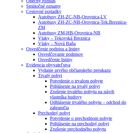
Obecný rozhlas
Smútočné oznamy
Cestovné poriadky
Autobusy ZH-ZC-NB-Orovnica-LV
Autobusy ZH-ZC-NB-Orovnica-Tek.Breznica-
ZM
Autobusy ZM-HB-Orovnica-NB
Vlaky – Tekovská Breznica
Vlaky – Nová Baňa
Osvedčenie podpisu a listiny
Osvedčovanie podpisov
Osvedčenie listiny
Evidencia obyvateľstva
Vydanie prvého občianskeho preukazu
Trvalý pobyt
Potvrdenie o trvalom pobyte
Prihlásenie na trvalý pobyt
Zrušenie trvalého pobytu na návrh
vlastníka budovy
Odhlásenie trvalého pobytu – odchod do
zahraničia
Prechodný pobyt
Potvrdenie o prechodnom pobyte
Prihlásenie na prechodný pobyt
Zrušenie prechodného pobytu