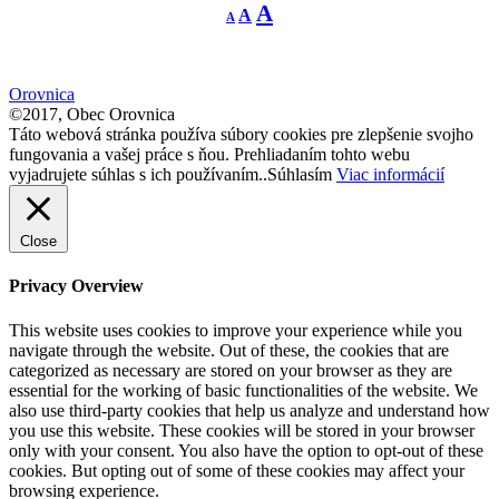
Decrease
Reset
Increase
A
A
A
font
font
size.
font
size.
size.
Orovnica
©2017, Obec Orovnica
Táto webová stránka používa súbory cookies pre zlepšenie svojho
fungovania a vašej práce s ňou. Prehliadaním tohto webu
vyjadrujete súhlas s ich používaním..
Súhlasím
Viac informácií
Close
Privacy Overview
This website uses cookies to improve your experience while you
navigate through the website. Out of these, the cookies that are
categorized as necessary are stored on your browser as they are
essential for the working of basic functionalities of the website. We
also use third-party cookies that help us analyze and understand how
you use this website. These cookies will be stored in your browser
only with your consent. You also have the option to opt-out of these
cookies. But opting out of some of these cookies may affect your
browsing experience.