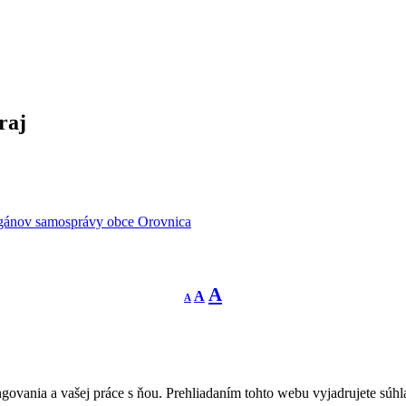
raj
rgánov samosprávy obce Orovnica
Decrease
Reset
Increase
A
A
A
font
font
size.
font
size.
size.
govania a vašej práce s ňou. Prehliadaním tohto webu vyjadrujete súhla