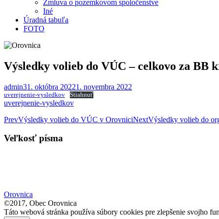
Zmluva o pozemkovom spoločenstve
Iné
Úradná tabuľa
FOTO
Výsledky volieb do VÚC – celkovo za BB k
admin
31. októbra 2022
1. novembra 2022
uverejnenie-vysledkov
Stiahnuť
uverejnenie-vysledkov
Post
Prev
Výsledky volieb do VÚC v Orovnici
Next
Výsledky volieb do o
navigation
Veľkosť písma
Orovnica
©2017, Obec Orovnica
Táto webová stránka používa súbory cookies pre zlepšenie svojho fun