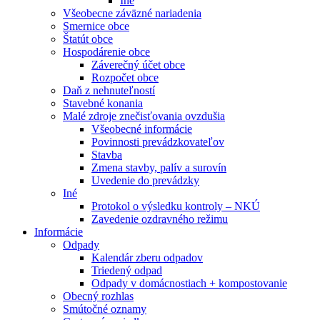
Iné
Všeobecne záväzné nariadenia
Smernice obce
Štatút obce
Hospodárenie obce
Záverečný účet obce
Rozpočet obce
Daň z nehnuteľností
Stavebné konania
Malé zdroje znečisťovania ovzdušia
Všeobecné informácie
Povinnosti prevádzkovateľov
Stavba
Zmena stavby, palív a surovín
Uvedenie do prevádzky
Iné
Protokol o výsledku kontroly – NKÚ
Zavedenie ozdravného režimu
Informácie
Odpady
Kalendár zberu odpadov
Triedený odpad
Odpady v domácnostiach + kompostovanie
Obecný rozhlas
Smútočné oznamy