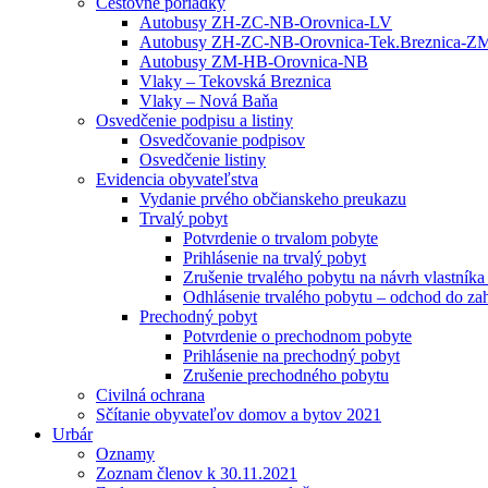
Cestovné poriadky
Autobusy ZH-ZC-NB-Orovnica-LV
Autobusy ZH-ZC-NB-Orovnica-Tek.Breznica-Z
Autobusy ZM-HB-Orovnica-NB
Vlaky – Tekovská Breznica
Vlaky – Nová Baňa
Osvedčenie podpisu a listiny
Osvedčovanie podpisov
Osvedčenie listiny
Evidencia obyvateľstva
Vydanie prvého občianskeho preukazu
Trvalý pobyt
Potvrdenie o trvalom pobyte
Prihlásenie na trvalý pobyt
Zrušenie trvalého pobytu na návrh vlastník
Odhlásenie trvalého pobytu – odchod do zah
Prechodný pobyt
Potvrdenie o prechodnom pobyte
Prihlásenie na prechodný pobyt
Zrušenie prechodného pobytu
Civilná ochrana
Sčítanie obyvateľov domov a bytov 2021
Urbár
Oznamy
Zoznam členov k 30.11.2021