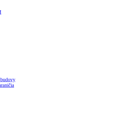
M
a budovy
raničia