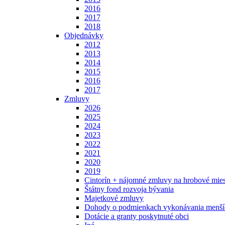
2016
2017
2018
Objednávky
2012
2013
2014
2015
2016
2017
Zmluvy
2026
2025
2024
2023
2022
2021
2020
2019
Cintorín + nájomné zmluvy na hrobové mies
Štátny fond rozvoja bývania
Majetkové zmluvy
Dohody o podmienkach vykonávania menšíc
Dotácie a granty poskytnuté obci