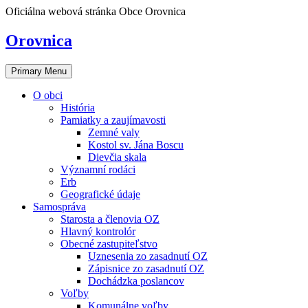
Skip
Oficiálna webová stránka Obce Orovnica
to
content
Orovnica
Primary Menu
O obci
História
Pamiatky a zaujímavosti
Zemné valy
Kostol sv. Jána Boscu
Dievčia skala
Významní rodáci
Erb
Geografické údaje
Samospráva
Starosta a členovia OZ
Hlavný kontrolór
Obecné zastupiteľstvo
Uznesenia zo zasadnutí OZ
Zápisnice zo zasadnutí OZ
Dochádzka poslancov
Voľby
Komunálne voľby