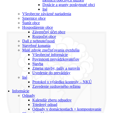
menších obecných služieb
Dotácie a granty poskytnuté obci
Iné
Všeobecne záväzné nariadenia
Smernice obce
Štatút obce
Hospodárenie obce
Záverečný účet obce
Rozpočet obce
Daň z nehnuteľností
Stavebné konania
Malé zdroje znečisťovania ovzdušia
Všeobecné informácie
Povinnosti prevádzkovateľov
Stavba
Zmena stavby, palív a surovín
Uvedenie do prevádzky
Iné
Protokol o výsledku kontroly – NKÚ
Zavedenie ozdravného režimu
Informácie
Odpady
Kalendár zberu odpadov
Triedený odpad
Odpady v domácnostiach + kompostovanie