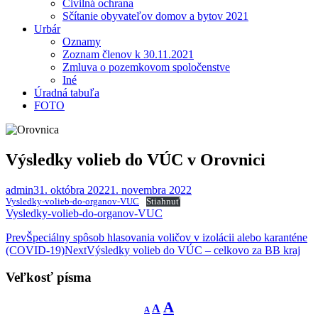
Civilná ochrana
Sčítanie obyvateľov domov a bytov 2021
Urbár
Oznamy
Zoznam členov k 30.11.2021
Zmluva o pozemkovom spoločenstve
Iné
Úradná tabuľa
FOTO
Výsledky volieb do VÚC v Orovnici
admin
31. októbra 2022
1. novembra 2022
Vysledky-volieb-do-organov-VUC
Stiahnuť
Vysledky-volieb-do-organov-VUC
Post
Prev
Špeciálny spôsob hlasovania voličov v izolácii alebo karanténe
(COVID-19)
Next
Výsledky volieb do VÚC – celkovo za BB kraj
navigation
Veľkosť písma
Decrease
Reset
Increase
A
A
A
font
font