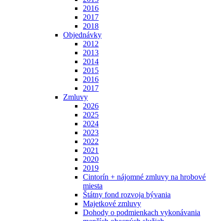
2016
2017
2018
Objednávky
2012
2013
2014
2015
2016
2017
Zmluvy
2026
2025
2024
2023
2022
2021
2020
2019
Cintorín + nájomné zmluvy na hrobové
miesta
Štátny fond rozvoja bývania
Majetkové zmluvy
Dohody o podmienkach vykonávania