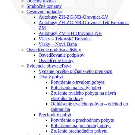
Obecný rozhlas
Smútočné oznamy
Cestovné poriadky
Autobusy ZH-ZC-NB-Orovnica-LV
Autobusy ZH-ZC-NB-Orovnica-Tek.Breznica-
ZM
Autobusy ZM-HB-Orovnica-NB
Vlaky – Tekovská Breznica
Vlaky – Nová Baňa
Osvedčenie podpisu a listiny
Osvedčovanie podpisov
Osvedčenie listiny
Evidencia obyvateľstva
Vydanie prvého občianskeho preukazu
Trvalý pobyt
Potvrdenie o trvalom pobyte
Prihlásenie na trvalý pobyt
Zrušenie trvalého pobytu na návrh
vlastníka budovy
Odhlásenie trvalého pobytu – odchod do
zahraničia
Prechodný pobyt
Potvrdenie o prechodnom pobyte
Prihlásenie na prechodný pobyt
Zrušenie prechodného pobytu