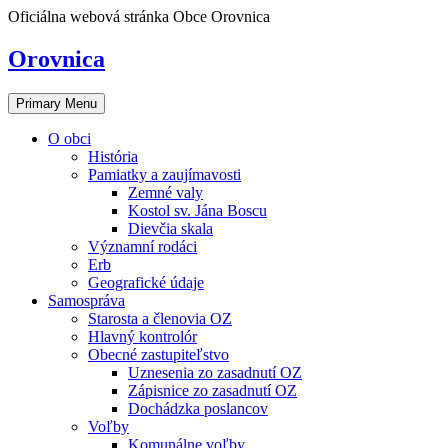
Skip
Oficiálna webová stránka Obce Orovnica
to
content
Orovnica
Primary Menu
O obci
História
Pamiatky a zaujímavosti
Zemné valy
Kostol sv. Jána Boscu
Dievčia skala
Významní rodáci
Erb
Geografické údaje
Samospráva
Starosta a členovia OZ
Hlavný kontrolór
Obecné zastupiteľstvo
Uznesenia zo zasadnutí OZ
Zápisnice zo zasadnutí OZ
Dochádzka poslancov
Voľby
Komunálne voľby