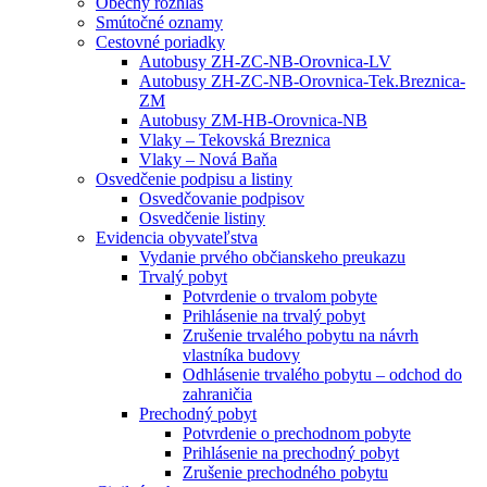
Obecný rozhlas
Smútočné oznamy
Cestovné poriadky
Autobusy ZH-ZC-NB-Orovnica-LV
Autobusy ZH-ZC-NB-Orovnica-Tek.Breznica-
ZM
Autobusy ZM-HB-Orovnica-NB
Vlaky – Tekovská Breznica
Vlaky – Nová Baňa
Osvedčenie podpisu a listiny
Osvedčovanie podpisov
Osvedčenie listiny
Evidencia obyvateľstva
Vydanie prvého občianskeho preukazu
Trvalý pobyt
Potvrdenie o trvalom pobyte
Prihlásenie na trvalý pobyt
Zrušenie trvalého pobytu na návrh
vlastníka budovy
Odhlásenie trvalého pobytu – odchod do
zahraničia
Prechodný pobyt
Potvrdenie o prechodnom pobyte
Prihlásenie na prechodný pobyt
Zrušenie prechodného pobytu