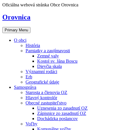
Skip
Oficiálna webová stránka Obce Orovnica
to
content
Orovnica
Primary Menu
O obci
História
Pamiatky a zaujímavosti
Zemné valy
Kostol sv. Jána Boscu
Dievčia skala
Významní rodáci
Erb
Geografické údaje
Samospráva
Starosta a členovia OZ
Hlavný kontrolór
Obecné zastupiteľstvo
Uznesenia zo zasadnutí OZ
Zápisnice zo zasadnutí OZ
Dochádzka poslancov
Voľby
Komunálne voľby