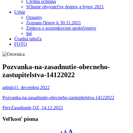
Civilná ochrana
Sčítanie obyvateľov domov a bytov 2021
Urbár
Oznamy
Zoznam členov k 30.11.2021
Zmluva o pozemkovom spoločenstve
Iné
Úradná tabuľa
FOTO
Pozvanka-na-zasadnutie-obecneho-
zastupitelstva-14122022
admin
11. decembra 2022
Pozvanka-na-zasadnutie-obecneho-zastupitelstva-14122022
Post
Prev
Zasadnutie OZ, 14.12.2022
navigation
Veľkosť písma
Decrease
Reset
Increase
A
A
A