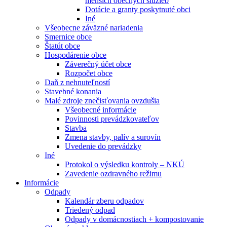
menších obecných služieb
Dotácie a granty poskytnuté obci
Iné
Všeobecne záväzné nariadenia
Smernice obce
Štatút obce
Hospodárenie obce
Záverečný účet obce
Rozpočet obce
Daň z nehnuteľností
Stavebné konania
Malé zdroje znečisťovania ovzdušia
Všeobecné informácie
Povinnosti prevádzkovateľov
Stavba
Zmena stavby, palív a surovín
Uvedenie do prevádzky
Iné
Protokol o výsledku kontroly – NKÚ
Zavedenie ozdravného režimu
Informácie
Odpady
Kalendár zberu odpadov
Triedený odpad
Odpady v domácnostiach + kompostovanie