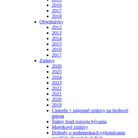
2016
2017
2018
Objednávky
2012
2013
2014
2015
2016
2017
Zmluvy
2026
2025
2024
2023
2022
2021
2020
2019
Cintorín + nájomné zmluvy na hrobové
miesta
Štátny fond rozvoja bývania
Majetkové zmluvy
Dohody o podmienkach vykonávania