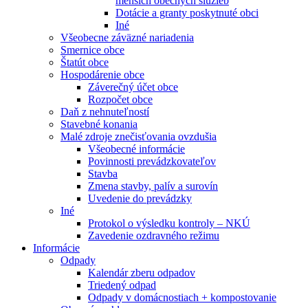
menších obecných služieb
Dotácie a granty poskytnuté obci
Iné
Všeobecne záväzné nariadenia
Smernice obce
Štatút obce
Hospodárenie obce
Záverečný účet obce
Rozpočet obce
Daň z nehnuteľností
Stavebné konania
Malé zdroje znečisťovania ovzdušia
Všeobecné informácie
Povinnosti prevádzkovateľov
Stavba
Zmena stavby, palív a surovín
Uvedenie do prevádzky
Iné
Protokol o výsledku kontroly – NKÚ
Zavedenie ozdravného režimu
Informácie
Odpady
Kalendár zberu odpadov
Triedený odpad
Odpady v domácnostiach + kompostovanie