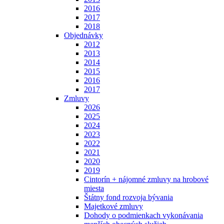
2016
2017
2018
Objednávky
2012
2013
2014
2015
2016
2017
Zmluvy
2026
2025
2024
2023
2022
2021
2020
2019
Cintorín + nájomné zmluvy na hrobové
miesta
Štátny fond rozvoja bývania
Majetkové zmluvy
Dohody o podmienkach vykonávania