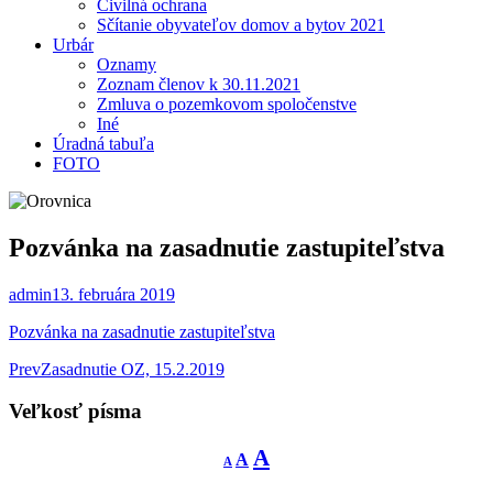
Civilná ochrana
Sčítanie obyvateľov domov a bytov 2021
Urbár
Oznamy
Zoznam členov k 30.11.2021
Zmluva o pozemkovom spoločenstve
Iné
Úradná tabuľa
FOTO
Pozvánka na zasadnutie zastupiteľstva
admin
13. februára 2019
Pozvánka na zasadnutie zastupiteľstva
Post
Prev
Zasadnutie OZ, 15.2.2019
navigation
Veľkosť písma
Decrease
Reset
Increase
A
A
A
font
font
size.
font
size.