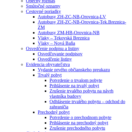
Obecný rozhlas
Smútočné oznamy
Cestovné poriadky
Autobusy ZH-ZC-NB-Orovnica-LV
Autobusy ZH-ZC-NB-Orovnica-Tek.Breznica-
ZM
Autobusy ZM-HB-Orovnica-NB
Vlaky – Tekovská Breznica
Vlaky – Nová Baňa
Osvedčenie podpisu a listiny
Osvedčovanie podpisov
Osvedčenie listiny
Evidencia obyvateľstva
Vydanie prvého občianskeho preukazu
Trvalý pobyt
Potvrdenie o trvalom pobyte
Prihlásenie na trvalý pobyt
Zrušenie trvalého pobytu na návrh
vlastníka budovy
Odhlásenie trvalého pobytu – odchod do
zahraničia
Prechodný pobyt
Potvrdenie o prechodnom pobyte
Prihlásenie na prechodný pobyt
Zrušenie prechodného pobytu