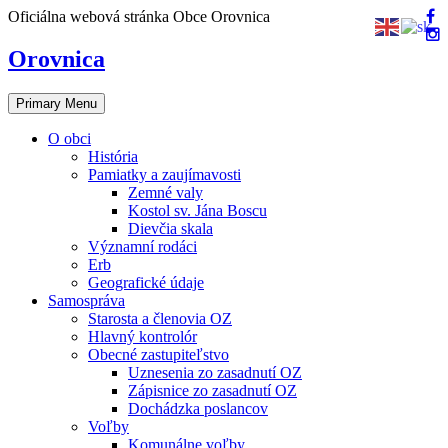
Skip
Oficiálna webová stránka Obce Orovnica
to
content
Orovnica
Primary Menu
O obci
História
Pamiatky a zaujímavosti
Zemné valy
Kostol sv. Jána Boscu
Dievčia skala
Významní rodáci
Erb
Geografické údaje
Samospráva
Starosta a členovia OZ
Hlavný kontrolór
Obecné zastupiteľstvo
Uznesenia zo zasadnutí OZ
Zápisnice zo zasadnutí OZ
Dochádzka poslancov
Voľby
Komunálne voľby