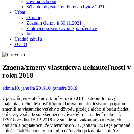
Civilná ochrana
Sčítanie obyvateľov domov a bytov 2021
Urbár
Oznamy
Zoznam členov k 30.11.2021
Zmluva o pozemkovom spoločenstve
Iné
Úradná tabuľa
FOTO
Zmena/zmeny vlastníctva nehnuteľností v
roku 2018
admin
10. januára 2019
10. januára 2019
Upozorňujeme občanov, ktorí v roku 2018 nadobudli nový
majetok – nehnuteľnosť kúpou, darovaním, dedičstvom, prípadne
zmenili sa vlastnícke vzťahy z dôvodu predaja alebo si budú žiadať
o úľavy, v súlade so všeobecne záväzným nariadením obce č.
1/2018 zo dňa 15.12.2018 a v súlade so zákonom o miestnych
daniach a poplatkoch, že v termíne do 31. januára 2019 je potrebné
nahlásiť takéto zmeny podaním daňového priznania na daň z