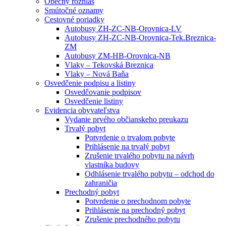
Obecný rozhlas
Smútočné oznamy
Cestovné poriadky
Autobusy ZH-ZC-NB-Orovnica-LV
Autobusy ZH-ZC-NB-Orovnica-Tek.Breznica-
ZM
Autobusy ZM-HB-Orovnica-NB
Vlaky – Tekovská Breznica
Vlaky – Nová Baňa
Osvedčenie podpisu a listiny
Osvedčovanie podpisov
Osvedčenie listiny
Evidencia obyvateľstva
Vydanie prvého občianskeho preukazu
Trvalý pobyt
Potvrdenie o trvalom pobyte
Prihlásenie na trvalý pobyt
Zrušenie trvalého pobytu na návrh
vlastníka budovy
Odhlásenie trvalého pobytu – odchod do
zahraničia
Prechodný pobyt
Potvrdenie o prechodnom pobyte
Prihlásenie na prechodný pobyt
Zrušenie prechodného pobytu