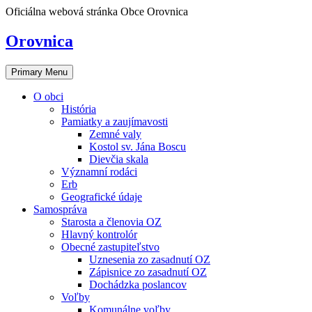
Skip
Oficiálna webová stránka Obce Orovnica
to
content
Orovnica
Primary Menu
O obci
História
Pamiatky a zaujímavosti
Zemné valy
Kostol sv. Jána Boscu
Dievčia skala
Významní rodáci
Erb
Geografické údaje
Samospráva
Starosta a členovia OZ
Hlavný kontrolór
Obecné zastupiteľstvo
Uznesenia zo zasadnutí OZ
Zápisnice zo zasadnutí OZ
Dochádzka poslancov
Voľby
Komunálne voľby