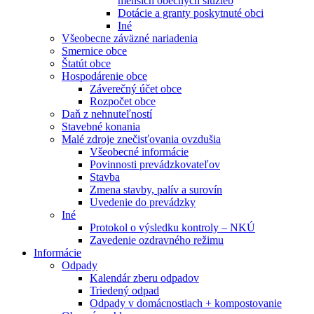
menších obecných služieb
Dotácie a granty poskytnuté obci
Iné
Všeobecne záväzné nariadenia
Smernice obce
Štatút obce
Hospodárenie obce
Záverečný účet obce
Rozpočet obce
Daň z nehnuteľností
Stavebné konania
Malé zdroje znečisťovania ovzdušia
Všeobecné informácie
Povinnosti prevádzkovateľov
Stavba
Zmena stavby, palív a surovín
Uvedenie do prevádzky
Iné
Protokol o výsledku kontroly – NKÚ
Zavedenie ozdravného režimu
Informácie
Odpady
Kalendár zberu odpadov
Triedený odpad
Odpady v domácnostiach + kompostovanie