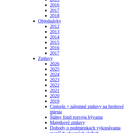
2016
2017
2018
Objednávky
2012
2013
2014
2015
2016
2017
Zmluvy
2026
2025
2024
2023
2022
2021
2020
2019
Cintorín + nájomné zmluvy na hrobové
miesta
Štátny fond rozvoja bývania
Majetkové zmluvy
Dohody o podmienkach vykonávania